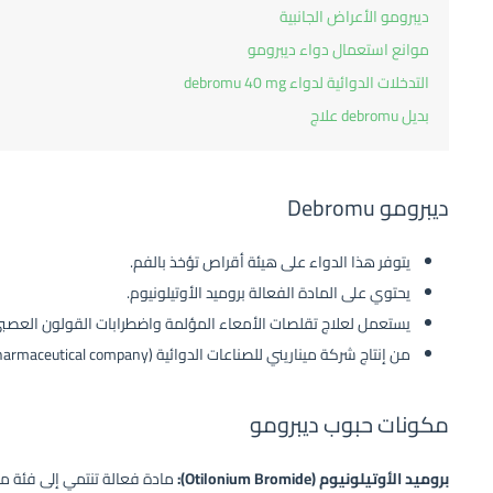
ديبرومو الأعراض الجانبية
موانع استعمال دواء ديبرومو
التدخلات الدوائية لدواء debromu 40 mg
بديل debromu علاج
ديبرومو Debromu
يتوفر هذا الدواء على هيئة أقراص تؤخذ بالفم.
يحتوي على المادة الفعالة بروميد الأوتيلونيوم.
يستعمل لعلاج تقلصات الأمعاء المؤلمة واضطرابات القولون العصب
من إنتاج شركة ميناريني للصناعات الدوائية (Menarini pharmaceutical company).
مكونات حبوب ديبرومو
بروميد الأوتيلونيوم (Otilonium Bromide):