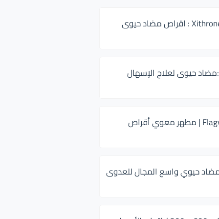
زيثرون 500 Xithrone : اقراص مضاد حيوى
:مضاد حيوى لعلاج الإسهال
فلاجيل ٥٠٠ Flagyl | مطهر معوي أقراص
ضاد حيوي واسع المجال للعدوى