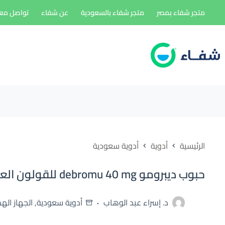
لتجاوز
متجر شفاء بمصر
متجر شفاء بالسعودية
عن شفاء
تواصل معن
لى
لمحتوى
الرئيسية
أدوية
أدوية سعودية
حبوب ديبرومو debromu 40 mg للقولون العصبى
د. إسراء عبد الوهاب
أدوية سعودية
,
الجهاز ال