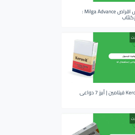
ميلجا ادفانس اقراص Milga Advance :
كتئاب
ات
كيروفيت Kerovit فيتامين | أبرز 7 دواعى
ات