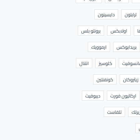
ترايتون
دايسينون
ا
اولابكس
برونتو بلس
بريدابوكس
ارموويك
نسوفيت
كلوسيز
انتنال
زيثروكان
كونفنتين
اركاليون فورت
ديبوفيت
يرتك
تلفاست