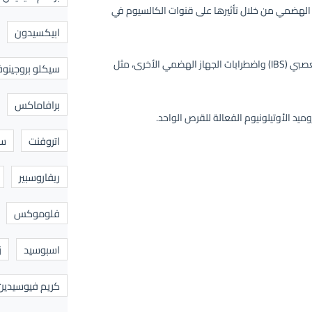
ساء في الجهاز الهضمي من خلال تأثيرها على قنوات الكالسيوم في
ابيكسيدون
تساعد هذه المادة على تقليل الألم والانزعاج الناتج عن متلازمة القولون العصبي (IBS) واضطرابات الجهاز الهضمي الأخرى، مثل
سيكلو بروجينوف
برافاماكس
اتروفنت
سا
ريفاروسبير
فلوموكس
اسبوسيد
ز
كريم فيوسيدين