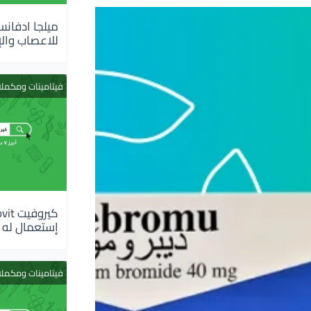
للاعصاب والإ
فيتامينات ومكمل
إستعمال له
فيتامينات ومكمل