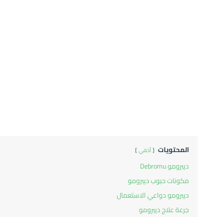
المحتويات
أخفي
ديبرومو Debromu
مكونات حبوب ديبرومو
ديبرومو دواعي الاستعمال
جرعة علاج ديبرومو