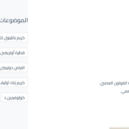
الموضوعات 
كريم بانثينول لل
قطرة أوتريفين ل
اقراص دوليبران
كريم زنك اوليف
ة القولون العصبي.
ضمي.
كولوفيرين د