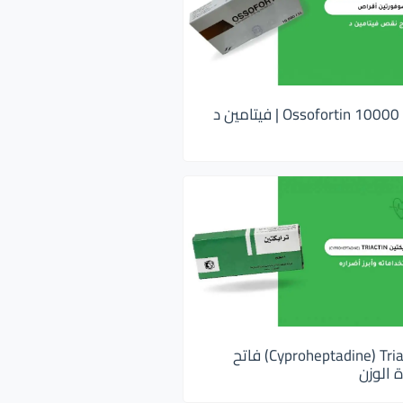
اوسوفورتين 10000 Ossofortin | فيتامين د
ترايكتين Cyproheptadine) Triactin) فاتح
 الوزن