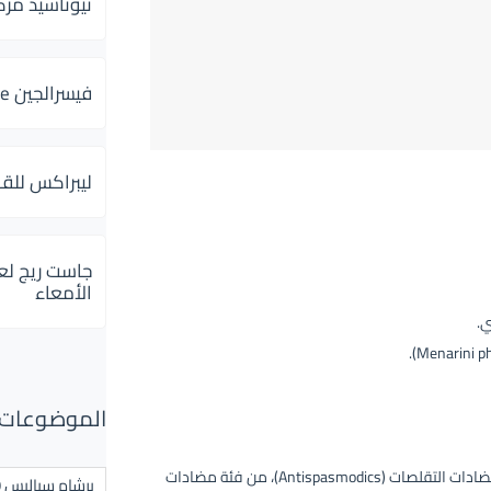
ثيوتاسيد مركب 600 و 300 لإلتهاب
فيسرالجين Visceralgine لآلام الجهاز الهضمى
ليبراكس للق
جاست ريج لع
الأمعاء
ي.
الموضوعات ال
مادة فعالة تنتمي إلى فئة مضادات التقلصات (Antispasmodics)، من فئة مضادات
برشام سياليس 20