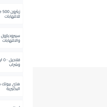
للالتهابات
سيبروديازول 
والالتهابات
وشراب
هاى بيوتك م
البكتيرية