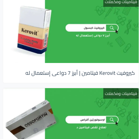
فيتامينات ومكملات
كيروفيت Kerovit فيتامين | أبرز 7 دواعى إستعمال له
فيتامينات ومكملات