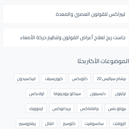
ليبراكس للقولون العصبي والمعدة
جاست ريج لعلاج أعراض القولون وتنظيم حركة الأمعاء
الموضوعات الأكثر بحثا
برشام سياليس 20
كلوبكس
كيوريسيف
ابيكسيدون
ترايتون
دايسينون
سيكلو بروجينوفا
اولابكس
برونتو بلس
برافاماكس
بريدابوكس
ارموويك
اتروفنت
سانسوفيت
كلوسيز
انتنال
ريفاروسبير