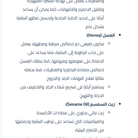
والفطريات، يعمل على تهدئة البشرة المتهيجة
وتقليل الاحمرار والالتهابات، كما يمكن أن يساعد
أيضًا على تجديد الخلايا الجلدية وتحسين مظهر البشرة
بشكل عام.
العسل (Honey):
مكون طبيعي ذو خصائص مرطبة ومطهرة، يعمل
على جذب الرطوبة إلى البشرة، مما يساعد على
الحفاظ على نعومتها ومرونتها، كما يمتلك العسل
خصائص مضادة للبكتيريا والفطريات، مما يجعله
مثاليًا لعلاج التهابات الجلد والجروح.
يساهم أيضًا في تسريع شفاء الجلد والتخفيف من
الحكة والتهيج.
زيت السمسم (Sesame Oil):
زيت نباتي يحتوي على مضادات الأكسدة
والفيتامينات التي تساعد على ترطيب البشرة وحمايتها
من الأضرار البيئية.