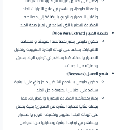
يعمل على تحسين مرونة الجلد ويمنحه نعومة
ولمعانًا طبيعيًا، ويساهم في علاج التهابات الجلد
وتقليل الاحمرار والتهيج، بالإضافة إلى خصائصه
المضادة للبكتيريا التي تساعد في تعزيز صحة الجلد.
خلاصة الصبار (Aloe Vera Extract):
مكون طبيعي يتميز بخصائصه المهدئة والمضادة
للالتهابات،
يساعد على تهدئة البشرة المتهيجة وتقليل
الاحمرار والحكة، كما يساهم في ترطيب الجلد بعمق
وحمايته من الجفاف.
شمع العسل (Beeswax):
مكون طبيعي يستخدم لتشكيل حاجز واقٍ على البشرة
يساعد على احتباس الرطوبة داخل الجلد.
يمتاز بخصائصه المضادة للبكتيريا والفطريات، مما
يجعله مثاليًا لحماية البشرة من العدوى؛ بحيث يعمل
على تهدئة الجلد المتهيج وتخفيف التورم والاحمرار،
ويساهم في ترطيب البشرة وحمايتها من العوامل