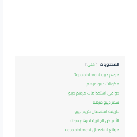
المحتويات
أخفي
مرهم ديبو Depo ointment
مكونات ديبو مرهم
دواعي استخدامات مرهم ديبو
سعر ديبو مرهم
طريقة استعمال كريم ديبو
الأعراض الجانبية لمرهم depo
موانع استعمال depo ointment