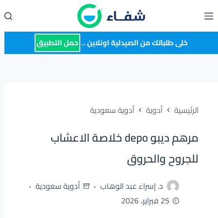
لتجاوز
لى
لمحتوى
خلى طلباتك من الصيدلية اونلاين ..
حمل التطبيق
الرئيسية
أدوية
أدوية سعودية
مرهم ديبو depo خلاصة الاعشاب
للجروح والحروق
د. إسراء عبد الوهاب
أدوية سعودية
25 فبراير، 2026