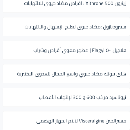
زيثرون 500 Xithrone : اقراص مضاد حيوى للالتهابات
سيبروديازول :مضاد حيوى لعلاج الإسهال والالتهابات
فلاجيل ٥٠٠ Flagyl | مطهر معوي أقراص وشراب
هاى بيوتك مضاد حيوي واسع المجال للعدوى البكتيرية
ثيوتاسيد مركب 600 و 300 لإلتهاب الأعصاب
فيسرالجين Visceralgine لآلام الجهاز الهضمى