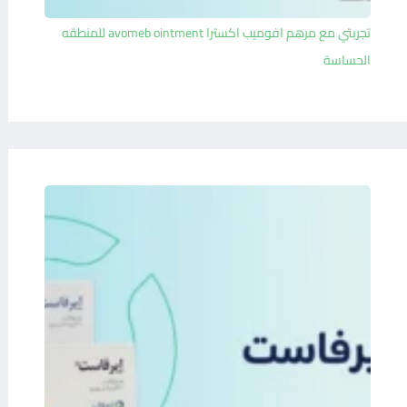
تجربتي مع مرهم افوميب اكسترا avomeb ointment للمنطقه
الحساسة