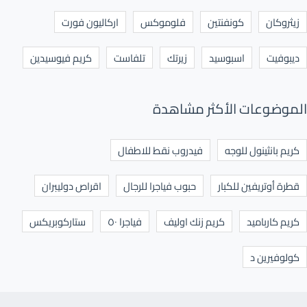
زيثروكان
كونفنتين
فلوموكس
اركاليون فورت
ديبوفيت
اسبوسيد
زيرتك
تلفاست
كريم فيوسيدين
الموضوعات الأكثر مشاهدة
كريم بانثينول للوجه
فيدروب نقط للاطفال
قطرة أوتريفين للكبار
حبوب فياجرا للرجال
اقراص دوليبران
كريم كارباميد
كريم زنك اوليف
فياجرا ٥٠
ستاركوبريكس
كولوفيرين د