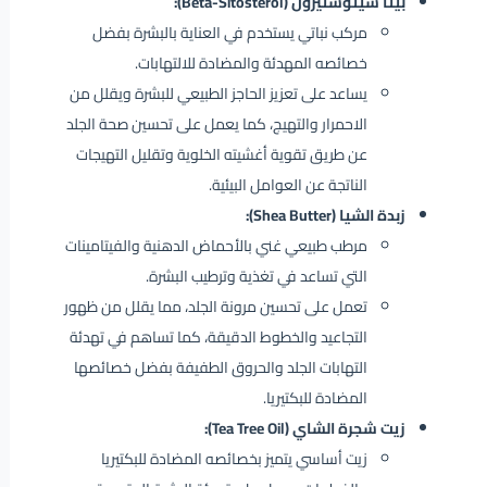
بيتا سيتوستيرول (Beta-Sitosterol):
مركب نباتي يستخدم في العناية بالبشرة بفضل
خصائصه المهدئة والمضادة للالتهابات.
يساعد على تعزيز الحاجز الطبيعي للبشرة ويقلل من
الاحمرار والتهيج، كما يعمل على تحسين صحة الجلد
عن طريق تقوية أغشيته الخلوية وتقليل التهيجات
الناتجة عن العوامل البيئية.
زبدة الشيا (Shea Butter):
مرطب طبيعي غني بالأحماض الدهنية والفيتامينات
التي تساعد في تغذية وترطيب البشرة.
تعمل على تحسين مرونة الجلد، مما يقلل من ظهور
التجاعيد والخطوط الدقيقة، كما تساهم في تهدئة
التهابات الجلد والحروق الطفيفة بفضل خصائصها
المضادة للبكتيريا.
زيت شجرة الشاي (Tea Tree Oil):
زيت أساسي يتميز بخصائصه المضادة للبكتيريا