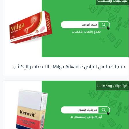
فيتامينات ومكملات
ميلجا ادفانس اقراص Milga Advance : للاعصاب والإكتئاب
فيتامينات ومكملات