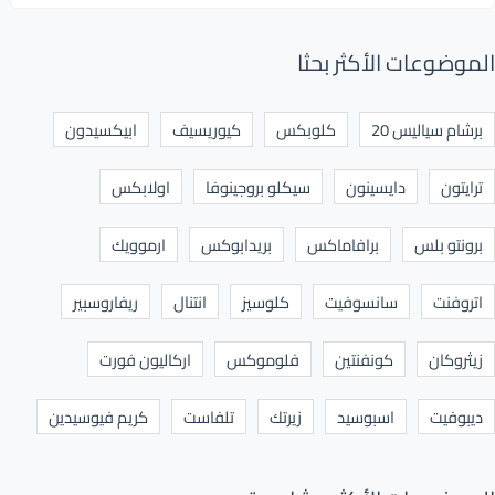
الموضوعات الأكثر بحثا
برشام سياليس 20
كلوبكس
كيوريسيف
ابيكسيدون
ترايتون
دايسينون
سيكلو بروجينوفا
اولابكس
برونتو بلس
برافاماكس
بريدابوكس
ارموويك
اتروفنت
سانسوفيت
كلوسيز
انتنال
ريفاروسبير
زيثروكان
كونفنتين
فلوموكس
اركاليون فورت
ديبوفيت
اسبوسيد
زيرتك
تلفاست
كريم فيوسيدين