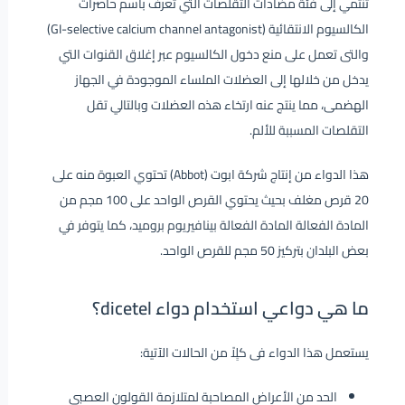
تنتمي إلى فئة مضادات التقلصات التي تعرف باسم حاصرات
الكالسيوم الانتقائية (GI-selective calcium channel antagonist)
والتى تعمل على منع دخول الكالسيوم عبر إغلاق القنوات التي
يدخل من خلالها إلى العضلات الملساء الموجودة في الجهاز
الهضمى، مما ينتج عنه ارتخاء هذه العضلات وبالتالي تقل
التقلصات المسببة للألم.
هذا الدواء من إنتاج شركة ابوت (Abbot) تحتوي العبوة منه على
20 قرص مغلف بحيث يحتوي القرص الواحد على 100 مجم من
المادة الفعالة المادة الفعالة بينافيريوم بروميد، كما يتوفر في
بعض البلدان بتركيز 50 مجم للقرص الواحد.
ما هي دواعي استخدام دواء dicetel؟
يستعمل هذا الدواء فى كلٍاً من الحالات الآتية:
الحد من الأعراض المصاحبة لمتلازمة القولون العصبي