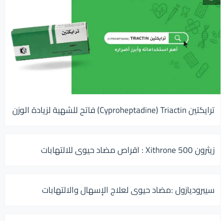
ترايكتين Cyproheptadine) Triactin) فاتح للشهية لزيادة الوزن
زيثرون 500 Xithrone : اقراص مضاد حيوى للالتهابات
سيبروديازول :مضاد حيوى لعلاج الإسهال والالتهابات