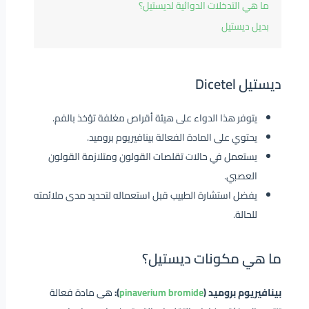
ما هي التدخلات الدوائية لديستيل؟
بديل ديستيل
ديستيل Dicetel
يتوفر هذا الدواء على هيئة أقراص مغلفة تؤخذ بالفم.
يحتوي على المادة الفعالة بينافيريوم بروميد.
يستعمل في حالات تقلصات القولون ومتلازمة القولون
العصبي.
يفضل استشارة الطبيب قبل استعماله لتحديد مدى ملائمته
للحالة.
ما هي مكونات ديستيل؟
بينافيريوم بروميد (
pinaverium bromide
):
هى مادة فعالة