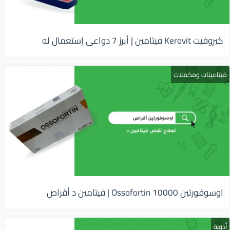
كيروفيت Kerovit فيتامين | أبرز 7 دواعى إستعمال له
فيتامينات ومكملات
اوسوفورتين 10000 Ossofortin | فيتامين د أقراص
أدوية