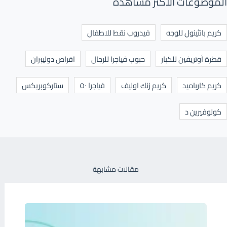
الموضوعات الأكثر مشاهدة
كريم بانثينول للوجه
فيدروب نقط للاطفال
قطرة أوتريفين للكبار
حبوب فياجرا للرجال
اقراص دوليبران
كريم كارباميد
كريم زنك اوليف
فياجرا ٥٠
ستاركوبريكس
كولوفيرين د
مقالات مشابهة