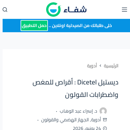
لتجاوز
لى
لمحتوى
خلى طلباتك من الصيدلية اونلاين ..
حمل التطبيق
الرئيسية
أدوية
ديستيل Dicetel : أقراص للمغص
واضطرابات القولون
د. إسراء عبد الوهاب
أدوية
,
الجهاز الهضمي والقولون
24 يونيو، 2026