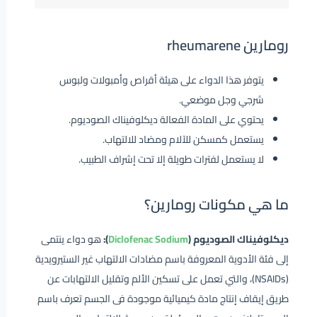
رومارين rheumarene
يتوفر هذا الدواء على هيئة أقراص وأمبولات ولبوس
شرجي وجل موضعي.
يحتوي على المادة الفعالة ديكلوفيناك الصوديوم.
يستعمل كمسكن للآلام ومضاد للالتهاب.
لا يستعمل لفترات طويلة إلا تحت إشراف الطبيب.
ما هي مكونات رومارين؟
ديكلوفيناك الصوديوم (
Diclofenac Sodium
):
هو دواء ينتمى
إلى فئة الأدوية المعروفة باسم مضادات الالتهاب غير الستيرويدية
(NSAIDs)، والتي تعمل على تسكين الألم وتقليل الالتهابات عن
طريق إيقاف إنتاج مادة كيميائية موجودة فى الجسم تعرف باسم