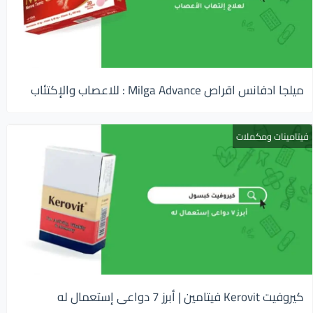
ميلجا ادفانس اقراص Milga Advance : للاعصاب والإكتئاب
فيتامينات ومكملات
كيروفيت Kerovit فيتامين | أبرز 7 دواعى إستعمال له