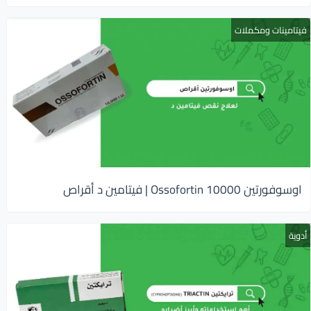
فيتامينات ومكملات
اوسوفورتين 10000 Ossofortin | فيتامين د أقراص
أدوية