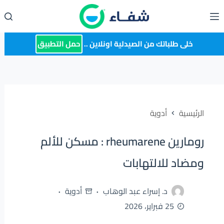
لتجاوز
لى
لمحتوى
خلى طلباتك من الصيدلية اونلاين ..
حمل التطبيق
الرئيسية
أدوية
رومارين rheumarene : مسكن للألم
ومضاد للالتهابات
د. إسراء عبد الوهاب
أدوية
25 فبراير، 2026