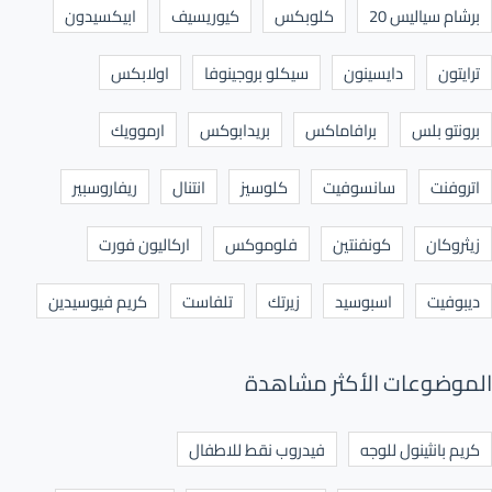
برشام سياليس 20
كلوبكس
كيوريسيف
ابيكسيدون
ترايتون
دايسينون
سيكلو بروجينوفا
اولابكس
برونتو بلس
برافاماكس
بريدابوكس
ارموويك
اتروفنت
سانسوفيت
كلوسيز
انتنال
ريفاروسبير
زيثروكان
كونفنتين
فلوموكس
اركاليون فورت
ديبوفيت
اسبوسيد
زيرتك
تلفاست
كريم فيوسيدين
الموضوعات الأكثر مشاهدة
كريم بانثينول للوجه
فيدروب نقط للاطفال