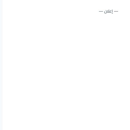
— إعلان —