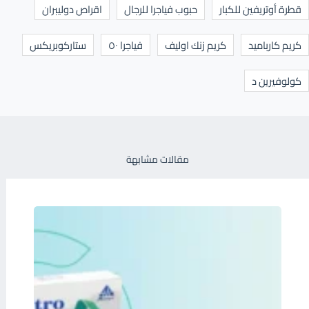
قطرة أوتريفين للكبار
حبوب فياجرا للرجال
اقراص دوليبران
كريم كارباميد
كريم زنك اوليف
فياجرا ٥٠
ستاركوبريكس
كولوفيرين د
مقالات مشابهة