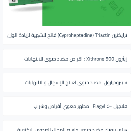
ترايكتين Cyproheptadine) Triactin) فاتح للشهية لزيادة الوزن
زيثرون 500 Xithrone : اقراص مضاد حيوى للالتهابات
سيبروديازول :مضاد حيوى لعلاج الإسهال والالتهابات
فلاجيل ٥٠٠ Flagyl | مطهر معوي أقراص وشراب
هاى بيوتك مضاد حيوي واسع المجال للعدوى البكتيرية