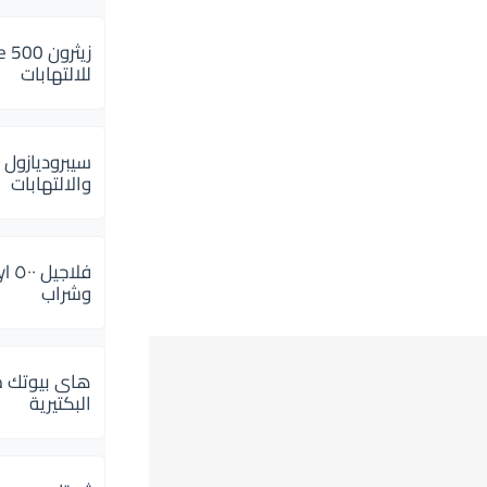
للالتهابات
سيبروديازول 
والالتهابات
وشراب
هاى بيوتك م
البكتيرية