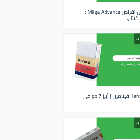
ميلجا ادفانس اقراص Milga Advance :
كتئاب
ات
كيروفيت Kerovit فيتامين | أبرز 7 دواعى
ات