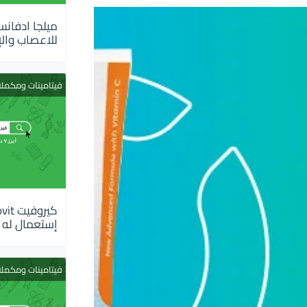
للاعصاب والإ
فيتامينات ومكمل
إستعمال له
فيتامينات ومكمل