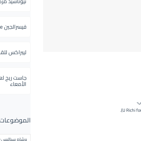
ثيوتاسيد مركب 600 و 300 لإلتهاب
فيسرالجين Visceralgine لآلام الجهاز الهضمى
ليبراكس للق
جاست ريج لع
الأمعاء
ي.
الموضوعات ال
برشام سياليس 20