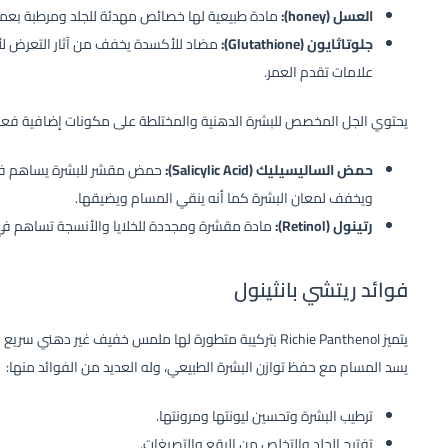
العسل (honey):
مادة طبيعية لها خصائص مهدئة للجلد ومرطبة بعمق،
جلوتاثايون (Glutathione):
مضاد للأكسدة يخفف من آثار التعرض 
علامات تقدم العمر.
يحتوي الجل المخصص للبشرة الدهنية والمختلطة على مكونات إضافية فعالة 
حمض الساليسيليك (Salicylic Acid):
حمض مقشر للبشرة يساهم في ال
ويخفف لمعان البشرة كما أنه ينقي المسام ويضيقها.
رتينول (Retinol):
مادة مقشرة ومجددة للخلايا والأنسجة تساهم في
فوائد ريتشي بانثينول
يتميز Richie Panthenol بتركيبة متطورة لها ملمس خفيف غير 
يسد المسام مع حفظ توازن البشرة الطبيعي، وله العديد من الفوائد منها:
ترطيب البشرة وتحسين ليونتها ومرونتها.
تفتيح الجلد والتخلص من البقع والتصبغات.