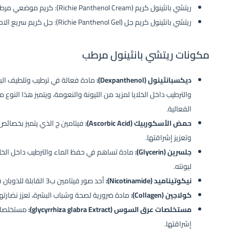
ريتشي بانثينول كريم (Richie Panthenol Cream): كريم موضعي مرطب للبشرة، متوفر بحجمي 20 جم و50 جم.
ريتشي بانثينول كريم جل (Richie Panthenol Gel): جل كريم سريع الامتصاص يتوفر بحجم 50 جم فقط.
مكونات ريتشي بانثينول مرطب
ديكسبانثينول (Dexpanthenol):
مادة فعالة في ترطيب وتلطيف البش
والترطيب داخل الخلايا لمزيد من الليونة والنعومة، ويتميز هذا النوع
الفعالية.
حمض الأسكوربيك (Ascorbic Acid):
فيتامين ج الذي يتميز بخصائص
وتعزيز إشراقتها.
جلسرين (Glycerin):
مادة تساهم في حفظ الماء والترطيب داخل الخلا
ليونته.
نيكوتيناميد (Nicotinamide):
أحد صور فيتامين ب3 القابلة للذوبان في الماء.
كولاجين (Collagen):
مادة ضرورية لصحة وشباب البشرة، تعزز نضارت
مستخلصات عرق السوس (glycyrrhiza glabra Extract):
مستخلصات 
إشراقتها.