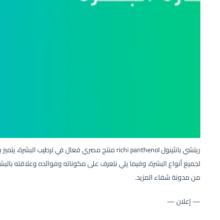
ريتشي بانثينول richi panthenol منتج مصري فعال في ترطيب
لجميع أنواع البشرة، وفيما يلي نتعرف على مكوناته وفوائده وعلاقته بالبش
من مدونة شفاء المزيد.
— إعلان —