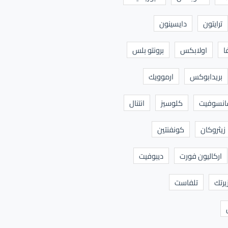
ترايتون
دايسينون
ا
اولابكس
برونتو بلس
بريدابوكس
ارموويك
نسوفيت
كلوسيز
انتنال
زيثروكان
كونفنتين
اركاليون فورت
ديبوفيت
يرتك
تلفاست