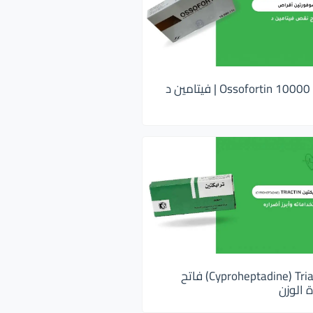
اوسوفورتين 10000 Ossofortin | فيتامين د
ترايكتين Cyproheptadine) Triactin) فاتح
 الوزن