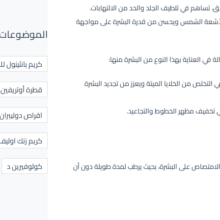
 تساهم في تلطيف الجلد والحد من الالتهابات.
لأشعة الشمس ويحسن من قدرة البشرة على مواجهة
الموضوعات 
في العناية بهذا النوع من البشرة منها:
كريم بانثينول لل
تخلص من الخلايا الميتة ويعزز من تجديد البشرة
قطرة أوتريفين ل
 تخفيف مظهر الخطوط والتجاعيد.
اقراص دوليبران
كريم زنك اوليف
كولوفيرين د
دهني سريع الامتصاص على البشرة، بحيث يرطب لمدة طويلة دون أن