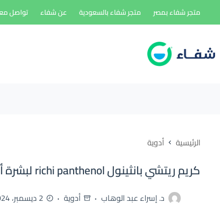
لتجاوز
متجر شفاء بمصر
متجر شفاء بالسعودية
عن شفاء
تواصل معن
لى
لمحتوى
الرئيسية
أدوية
كريم ريتشي بانثينول richi panthenol لبشرة أكثر نضارة
د. إسراء عبد الوهاب
أدوية
2 ديسمبر، 2024