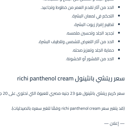
الحد من آثار تقدم العمر من خطوط وتجاعيد.
التحكم في لمعان البشرة.
تنظيم إفراز زيوت البشرة.
تجديد الجلد وتحسين ملمسه.
الحد من آثار التعرض للشمس وتلطيف البشرة.
حماية الجلد وتعزيز صحته.
الحد من القشور أو الخشونة.
سعر ريتشي بانثينول richi panthenol cream
سعر كريم ريتشي بانثينول هو 23 جنيه مصري للعبوة التي تحتوي على 20 جم، و 45 جنيه مصري للعبوة التي تحتوي على 50 جم.
(قد يتغير سعر richi panthenol cream وفقًا لتغير سعره بالصيدليات).
— إعلان —