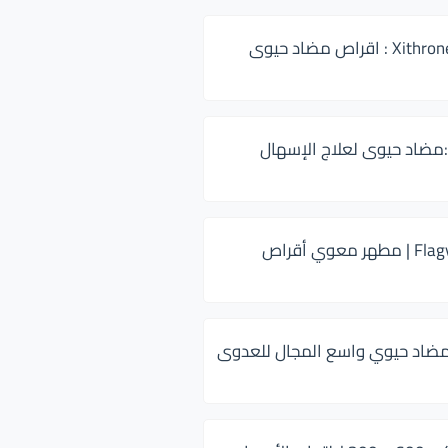
زيثرون 500 Xithrone : اقراص مضاد حيوى
:مضاد حيوى لعلاج الإسهال
فلاجيل ٥٠٠ Flagyl | مطهر معوي أقراص
ضاد حيوي واسع المجال للعدوى