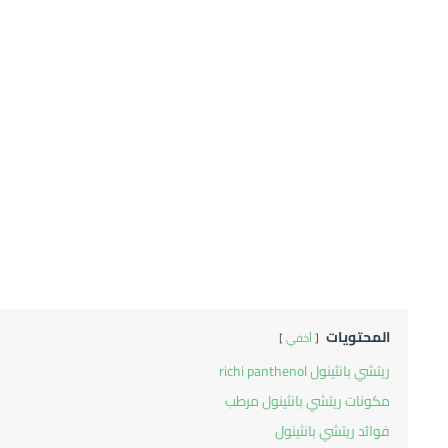
المحتويات
أخفي
ريتشي بانثينول richi panthenol
مكونات ريتشي بانثينول مرطب
فوائد ريتشي بانثينول