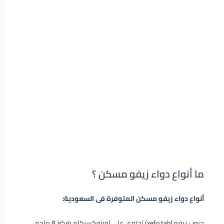
ما أنواع دواء زيفو مسكن ؟
أنواع دواء زيفو مسكن المتوفرة فى السعودية:
حبوب زيفو (xefo tab) تحتوى على لورنوكسيكام بتركيز 8 ملجم