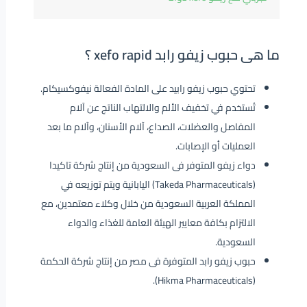
ما هى حبوب زيفو رابد xefo rapid ؟
تحتوي حبوب زيفو رابيد على المادة الفعالة نيفوكسيكام.
تُستخدم في تخفيف الألم والالتهاب الناتج عن آلام
المفاصل والعضلات، الصداع، آلام الأسنان، وآلام ما بعد
العمليات أو الإصابات.
دواء زيفو المتوفر فى السعودية من إنتاج شركة تاكيدا
(Takeda Pharmaceuticals) اليابانية ويتم توزيعه في
المملكة العربية السعودية من خلال وكلاء معتمدين، مع
الالتزام بكافة معايير الهيئة العامة للغذاء والدواء
السعودية.
حبوب زيفو رابد المتوفرة فى مصر من إنتاج شركة الحكمة
(Hikma Pharmaceuticals).