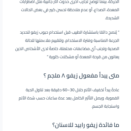
الحركة، بينما توضح تجارب أخرى حدوث آثار جانبية مثل اضطرابات
المعدة، الصداع، أو عدم ملاحظة تحسن كبير في بعض الحالات
الشديدة.
” يُنصح دائمًا باستشارة الطبيب قبل استخدام حبوب زيفو لتحديد
الجرعة المناسبة وفترة الاستخدام، ولتقييم ملاءمتها للحالة
الصحية وتجنب أي مضاعفات محتملة، خاصةً لدى الأشخاص الذين
يعانون من قرحة المعدة أو مشكلات كلوية ”
متى يبدأ مفعول زيفو ٨ ملجم ؟
عادةً يبدأ تخفيف الألم خلال 30–60 دقيقة بعد تناول الحبة
الفموية، ويصل التأثير الكامل بعد عدة ساعات حسب شدة الألم
واستجابة الجسم.
ما فائدة زيفو رابيد للاسنان؟