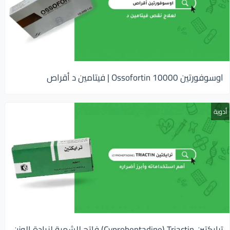
اوسوفورتين 10000 Ossofortin | فيتامين د أقراص
أدوية
ترايكتين Cyproheptadine) Triactin) فاتح للشهية لزيادة الوزن