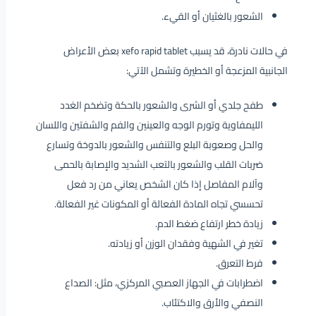
الشعور بالغثيان أو القيء.
في حالات نادرة، قد يسبب xefo rapid tablet بعض الأعراض
الجانبية المزعجة أو الخطيرة وتشمل الآتي:
طفح جلدي أو الشرى والشعور بالحكة وتضخم الغدد
الليمفاوية وتورم الوجه والعينين والفم والشفتين واللسان
والحل وصعوبة البلع والتنفس والشعور بالدوخة وتسارع
ضربات القلب والشعور بالتعب الشديد والإصابة بالحمى
وآلام المفاصل إذا كان الشخص يعاني من رد فعل
تحسسي تجاه المادة الفعالة أو المكونات غير الفعالة.
زيادة خطر ارتفاع ضغط الدم.
تغير في الشهية وفقدان الوزن أو زيادته.
فرط التعرق.
اضطرابات في الجهاز العصبي المركزي، مثل: الصداع
النصفي والأرق والاكتئاب.