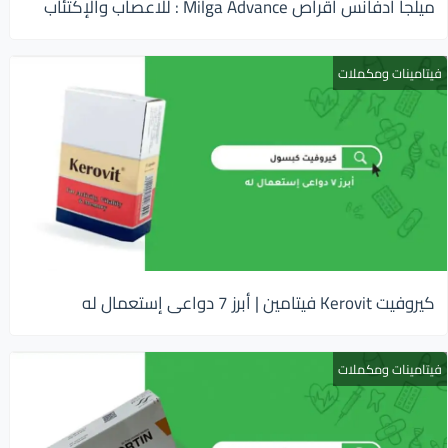
ميلجا ادفانس اقراص Milga Advance : للاعصاب والإكتئاب
فيتامينات ومكملات
كيروفيت Kerovit فيتامين | أبرز 7 دواعى إستعمال له
فيتامينات ومكملات