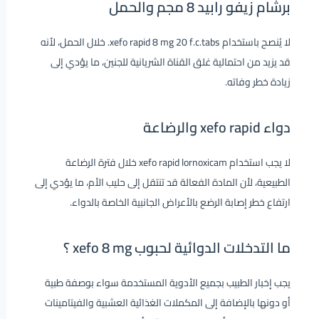
برشام زيفو رابيد 8 مجم والحمل
لا يُنصح باستخدام xefo rapid 8 mg 20 f.c.tabs. خلال الحمل، لأنه
قد يزيد من احتمالية غلق القناة الشريانية للجنين، ما يؤدي إلى
زيادة خطر وفاته.
دواء xefo rapid والرضاعة
لا يجب استخدام xefo rapid lornoxicam خلال فترة الرضاعة
الطبيعية، لأن المادة الفعالة قد تنتقل إلى حليب الأم، ما يؤدي إلى
ارتفاع خطر إصابة الرضع بالأعراض الجانبية الخاصة بالدواء.
ما التدخلات الدوائية لحبوب xefo 8 mg ؟
يجب إخبار الطبيب بجميع الأدوية المستخدمة سواء بوصفة طبية
أو دونها بالإضافة إلى المكملات الغذائية العشبية والفيتامينات