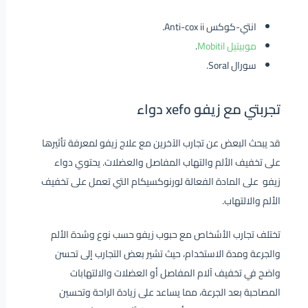
انتي-كوكس Anti-cox ii.
موبيتيل Mobitil
.
سورال Soral.
تجربتي مع زيفو xefo دواء
قد يبحث البعض عن تجارب الآخرين مع علاج زيفو لمعرفة تأثيرها
على تخفيف الألم والتهاب المفاصل والعضلات. يحتوي دواء
زيفو على المادة الفعالة لورنوكسيكام التي تعمل على تخفيف
الألم والالتهاب.
تختلف تجارب الأشخاص مع حبوب زيفو حسب نوع وشدة الألم
والجرعة ومدة الاستخدام، حيث تشير بعض التجارب إلى تحسن
واضح في تخفيف آلام المفاصل أو العضلات والالتهابات
المصاحبة بعد الجرعة، مما يساعد على زيادة الراحة وتحسين