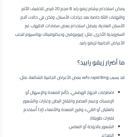
يمكن استخدام برشام زيفو رابد 8 مجم 20 قرص لتخفيف الألم
والتهابات اللثة خاصة بعد جراحات الأسنان، ولكن في حالات آلام
الأسنان العادية، يفضل استخدام بعض مضادات الالتهاب غير
السترويدية الأخرى، مثل: إيبوبروفين وديكلوفيناك بوتاسيوم لتجنب
الأعراض الجانبية لزيفو رابيد.
ما أضرار زيفو رابيد؟
قد يسبب xefo rapid 8mg بعض الأعراض الجانبية الشائعة، مثل:
اضطرابات الجهاز الهضمي، كألم المعدة والإسهال أو
الإمساك وعسر العضم وانتفاخ البطن وغازات والشعور
بالغثيان أو القيء وقرح المعدة والأمعاء (إذا أُستخدم
لفترات طويلة).
الشعور بالدوخة أو النعاس.
الصداع.