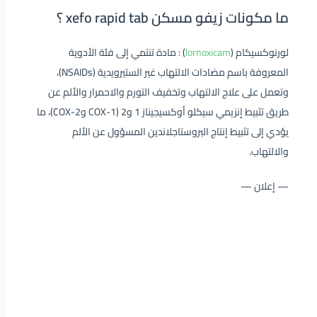
ما مكونات زيفو مسكن xefo rapid tab ؟
لورنوكسيكام (
lornoxicam
) : مادة تنتمي إلى فئة الأدوية
المعروفة باسم مضادات الالتهاب غير الستيرويدية (NSAIDs)،
وتعمل على علاج الالتهاب وتخفيف التورم والاحمرار والألم عن
طريق تثبيط إنزيمي سيكلو أوكسيجيناز 1 و2 (COX-1 وCOX-2)، ما
يؤدي إلى تثبيط إنتاج البروستاجلاندين المسؤول عن الألم
والالتهاب.
— إعلان —