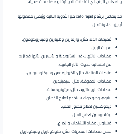
والمعادن لتجنب أي تفاعلات الدوائية أو مضاعفات صحية.
قد يتفاعل برشام xefo rapid مع الأدوية التالية ويُبطئ مفعولها
أو يزيدها، وتشمل:
مُميّعات الدم، مثل: وارفارين وهيبارين وفينبروكومون.
مدرات البول.
مضادات الالتهاب غير السترويدية والأسبرين، لأنها قد تزيد
من احتمالية حدوث الآثار الجانبية.
مثبطات المناعة، مثل: تاكروليموس وسيكلوسبورين.
مضادات الحموضة، مثل: سيميتيدين.
مضادات الروماتويد، مثل: ميثوتريكسات.
ليثيوم، وهو دواء يستخدم لعلاج الذهان.
ديجوكسين لعلاج قصور القلب.
ريفامبيسين لعلاج السل.
فينيتوين مضاد للتشنجات والصرع.
بعض مضادات الفطريات، مثل: فلوكونازول وميكونازول