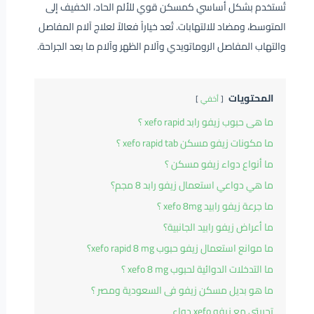
تُستخدم بشكل أساسي كمسكن قوي للألم الحاد، الخفيف إلى
المتوسط، ومضاد للالتهابات. تُعد خياراً فعالاً لعلاج آلام المفاصل
والتهاب المفاصل الروماتويدي وآلام الظهر وآلام ما بعد الجراحة.
المحتويات
أخفي
ما هى حبوب زيفو رابد xefo rapid ؟
ما مكونات زيفو مسكن xefo rapid tab ؟
ما أنواع دواء زيفو مسكن ؟
ما هي دواعي استعمال زيفو رابد 8 مجم؟
ما جرعة زيفو رابيد xefo 8mg ؟
ما أعراض زيفو رابيد الجانبية؟
ما موانع استعمال زيفو حبوب xefo rapid 8 mg؟
ما التدخلات الدوائية لحبوب xefo 8 mg ؟
ما هو بديل مسكن زيفو فى السعودية ومصر ؟
تجربتي مع زيفو xefo دواء