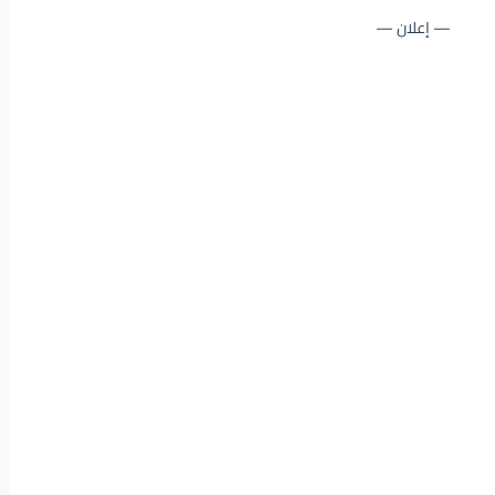
— إعلان —