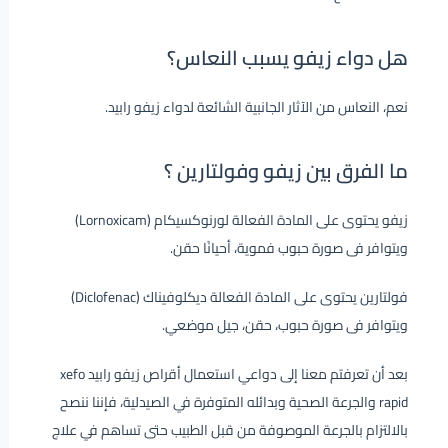
هل دواء زيفو يسبب النعاس؟
نعم، النعاس من الآثار الجانبية الشائعة لدواء زيفو رابيد.
ما الفرق بين زيفو وفولتارين ؟
زيفو يحتوى على المادة الفعالة لورنوكسيكام (Lornoxicam)
ويتوافر فى صورة حبوب فموية، أحيانًا حقن.
فولتارين يحتوى على المادة الفعالة ديكلوفيناك (Diclofenac)
ويتوافر فى صورة حبوب، حقن، جيل موضعي.
بعد أن تعرفتم معنا إلى دواعي استعمال أقراص زيفو رابيد xefo
rapid والجرعة الصحية وبدائله المتوفرة في الصيدلية، فإننا ننصح
بالالتزام بالجرعة الموصوفة من قبل الطبيب حتى تساهم في علاج