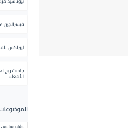
ثيوتاسيد مركب 600 و 300 لإلتهاب
فيسرالجين Visceralgine لآلام الجهاز الهضمى
ليبراكس للق
جاست ريج لع
الأمعاء
الموضوعات ال
برشام سياليس 20