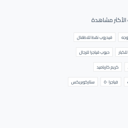
الأكثر مشاهدة
وجه
فيدروب نقط للاطفال
لكبار
حبوب فياجرا للرجال
كريم كارباميد
فياجرا ٥٠
ستاركوبريكس