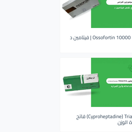
اوسوفورتين 10000 Ossofortin | فيتامين د
ترايكتين Cyproheptadine) Triactin) فاتح
 الوزن