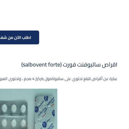
اطلب الآن من شفا
اقراص سالبوفنت فورت (salbovent forte)
عبارة عن أقراص للبلع تحتوي على سالبوتامول بتركيز 4 مجم ، وتحتوى العبوة على 20 قرص.