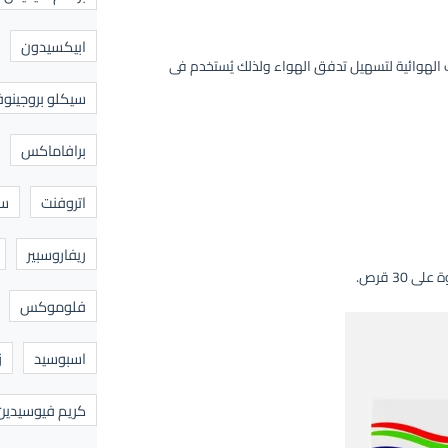
ابيكسيدون
 الهوائية لتسهيل تدفق الهواء ولذلك يُستخدم فى
سيكلو بروجينوف
برافاماكس
اتروفنت
سا
ريفاروسبير
فلوموكس
اسبوسيد
ز
كريم فيوسيدين