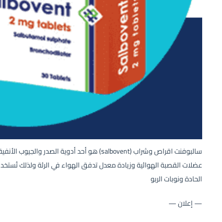
سالبوفنت اقراص وشراب (salbovent) هو أحد أدوية ا
عضلات القصبة الهوائية وزيادة معدل تدفق الهواء في الرئة ولذلك تُستخد
الحادة ونوبات الربو
— إعلان —