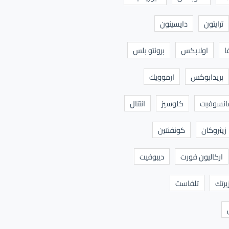
ترايتون
دايسينون
ا
اولابكس
برونتو بلس
بريدابوكس
ارموويك
نسوفيت
كلوسيز
انتنال
زيثروكان
كونفنتين
اركاليون فورت
ديبوفيت
يرتك
تلفاست