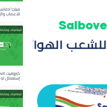
للاعصاب والإ
فيتامينات ومكمل
إستعمال له
فيتامينات ومكمل