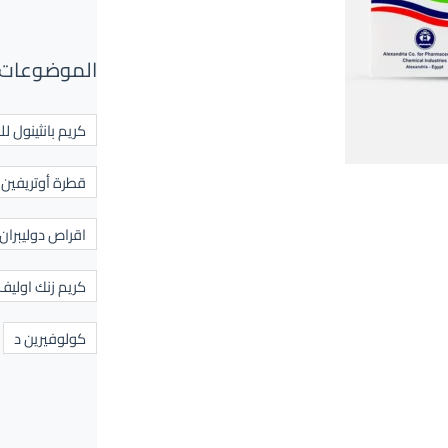
الموضوعات 
كريم بانثينول لل
قطرة أوتريفين ل
اقراص دوليبران
كريم زنك اوليف
كولوفيرين د