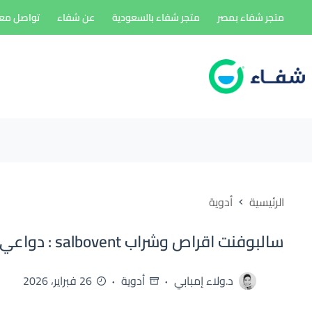
لتجاوز
متجر شفاء بمصر
متجر شفاء بالسعودية
عن شفاء
تواصل معن
لى
لمحتوى
الرئيسية
أدوية
سالبوفنت اقراص وشراب salbovent : دواعي الاستعمال والجرعة
د.ولاء إمبابي
أدوية
26 فبراير، 2026