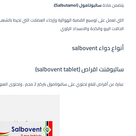
يتضمن مادة
سالبوتامول (
Salbutamol
):
التي تعمل على توسيع القصبة الهوائية وإرخاء العضلات التي تحيط بالشعب
الحالات الربو والكحة والانسداد الرئوي
أنواع دواء salbovent
سالبوفنت اقراص (salbovent tablet)
عبارة عن أقراص للبلع تحتوي على سالبوتامول بتركيز 2 مجم ، وتحتوى العبوة على 30 قرص.