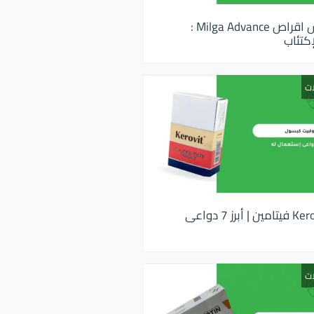
ميلجا ادفانس اقراص Milga Advance :
كتئاب
ات
كيروفيت Kerovit فيتامين | أبرز 7 دواعى
ات