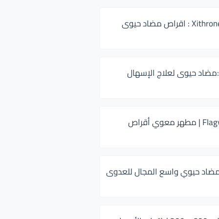
زيثرون 500 Xithrone : اقراص مضاد حيوى
:مضاد حيوى لعلاج الإسهال
فلاجيل ٥٠٠ Flagyl | مطهر معوي أقراص
ضاد حيوي واسع المجال للعدوى