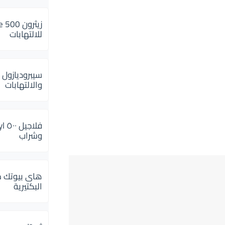
للالتهابات
سيبروديازول 
والالتهابات
وشراب
هاى بيوتك م
البكتيرية