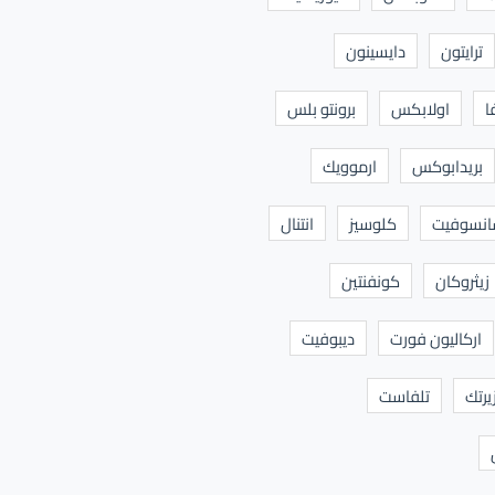
ترايتون
دايسينون
ا
اولابكس
برونتو بلس
بريدابوكس
ارموويك
نسوفيت
كلوسيز
انتنال
زيثروكان
كونفنتين
اركاليون فورت
ديبوفيت
يرتك
تلفاست