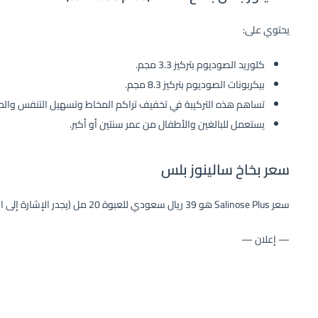
يحتوي على:
كلوريد الصوديوم بتركيز 3.3 مجم.
بيكربونات الصوديوم بتركيز 8.3 مجم.
تساهم هذه التركيبة في تخفيف تراكم المخاط وتسهيل التنفس والح
يستعمل للبالغين والأطفال من عمر سنتين أو أكبر.
سعر بخاخ سالينوز بلس
سعر Salinose Plus هو 39 ريال سعودي للعبوة 20 مل (يجدر الإشارة إلى احتمالية تغير سعر الدواء وفقًا لتحديثه بالصيدليات).
— إعلان —