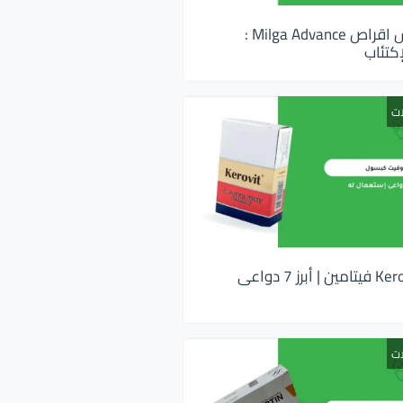
ميلجا ادفانس اقراص Milga Advance :
كتئاب
ات
كيروفيت Kerovit فيتامين | أبرز 7 دواعى
ات