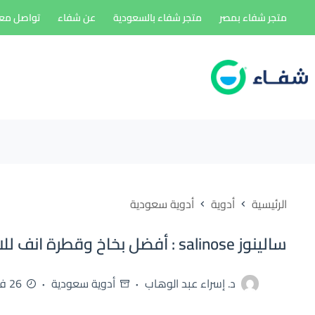
لتجاوز
متجر شفاء بمصر
متجر شفاء بالسعودية
عن شفاء
تواصل معن
لى
لمحتوى
الرئيسية
أدوية
أدوية سعودية
سالينوز salinose : أفضل بخاخ وقطرة انف للاطفال والكبار
د. إسراء عبد الوهاب
أدوية سعودية
26 فبراير، 2026