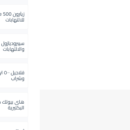
للالتهابات
سيبروديازول 
والالتهابات
وشراب
هاى بيوتك م
البكتيرية