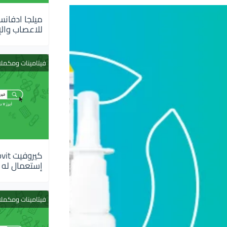
للاعصاب والإ
فيتامينات ومكمل
إستعمال له
فيتامينات ومكمل