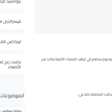
ثيوتاسيد مركب 600 و 300 لإلتهاب
فيسرالجين Visceralgine لآلام الجهاز الهضمى
ليبراكس للق
يوم يساهم في ترطيب الممرات الأنفية والحد من
جاست ريج لع
الأمعاء
الموضوعات ال
برشام سياليس 20