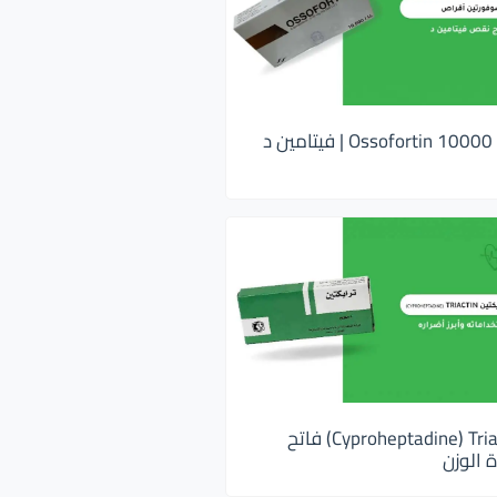
اوسوفورتين 10000 Ossofortin | فيتامين د
ترايكتين Cyproheptadine) Triactin) فاتح
 الوزن