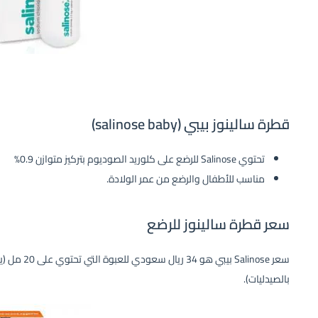
اشترِ الآن يصلك خلال 60 دقيقة!
قطرة سالينوز بيبي (salinose baby)
تحتوي Salinose للرضع على كلوريد الصوديوم بتركيز متوازن 0.9%
مناسب للأطفال والرضع من عمر الولادة.
سعر قطرة سالينوز للرضع
سعر Salinose
بالصيدليات).