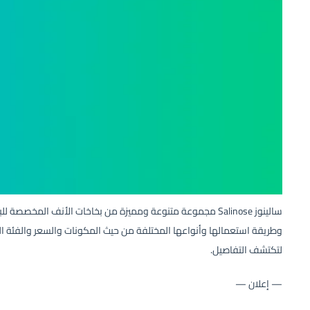
سالينوز Salinose مجموعة متنوعة ومميزة من بخاخات الأنف المخص
وطريقة استعمالها وأنواعها المختلفة من حيث المكونات والسعر والفئة ا
لتكتشف التفاصيل.
— إعلان —