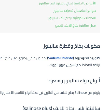
الأعراض الجانبية لبخاخ وقطرة انف سالينوز
موانع استعمال قطرات سالينوز
التدخلات الدوائية لبخاخ انف سالينوز
بديل سالينوز بخاخ للانف للرضع
مكونات بخاخ وقطرة سالينوز
كلوريد الصوديوم (
Sodium Chloride
):
محلول ملحي يحتوي على ملح الصود
تراكم المخاط، مع تسهيل مرور الهواء.
أنواع دواء سالينوز وسعره
يتوفر من Salinose بخاخ للانف من أفالون في عدة أنواع لتناسب الأعمار والحالات المختلفة كما يلي:
سالينوز بلس بخاخ للانف (salinose plus)