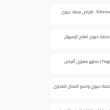
زيثرون 500 Xithrone : اقراص مضاد حيوى
:مضاد حيوى لعلاج الإسهال
فلاجيل ٥٠٠ Flagyl | مطهر معوي أقراص
ضاد حيوي واسع المجال للعدوى