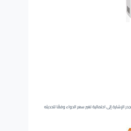
 بيبي هو 34 ريال سعودي للعبوة التي تحتوي على 20 مل (يجدر الإشارة إلى احتمالية تغير سعر الدواء وفقًا لتحديثه