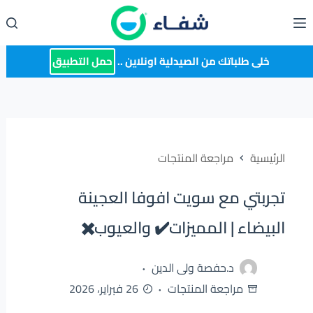
لتجاوز
لى
لمحتوى
خلى طلباتك من الصيدلية اونلاين ..
حمل التطبيق
الرئيسية
مراجعة المنتجات
تجربتي مع سويت افوفا العجينة
البيضاء | المميزات✔️ والعيوب✖️
د.حفصة ولى الدين
مراجعة المنتجات
26 فبراير، 2026