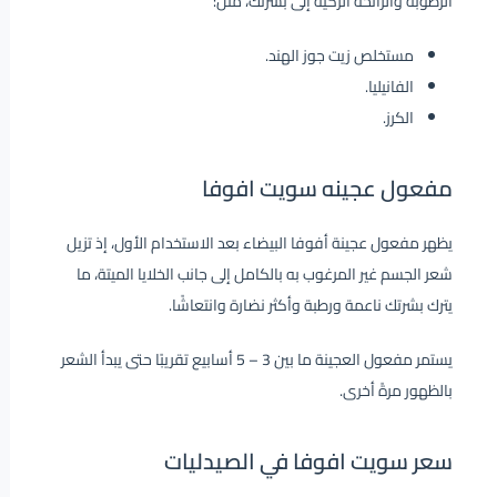
الرطوبة والرائحة الزكية إلى بشرتك، مثل:
مستخلص زيت جوز الهند.
الفانيليا.
الكرز.
مفعول عجينه سويت افوفا
يظهر مفعول عجينة أفوفا البيضاء بعد الاستخدام الأول، إذ تزيل
شعر الجسم غير المرغوب به بالكامل إلى جانب الخلايا الميتة، ما
يترك بشرتك ناعمة ورطبة وأكثر نضارة وانتعاشًا.
يستمر مفعول العجينة ما بين 3 – 5 أسابيع تقريبًا حتى يبدأ الشعر
بالظهور مرةً أخرى.
سعر سويت افوفا في الصيدليات