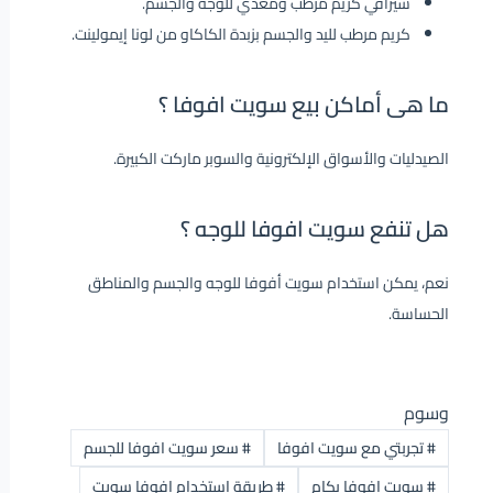
سيرافي كريم مرطب ومغذي للوجه والجسم.
كريم مرطب لليد والجسم بزبدة الكاكاو من لونا إيمولينت.
ما هى أماكن بيع سويت افوفا ؟
الصيدليات والأسواق الإلكترونية والسوبر ماركت الكبيرة.
هل تنفع سويت افوفا للوجه ؟
نعم، يمكن استخدام سويت أفوفا للوجه والجسم والمناطق
الحساسة.
وسوم
#
تجربتي مع سويت افوفا
#
سعر سويت افوفا للجسم
#
سويت افوفا بكام
#
طريقة استخدام افوفا سويت