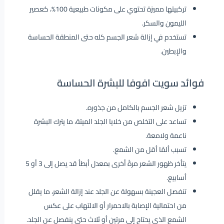
تركبيتها مميزة تحتوي على مكونات طبيعية 100%، كعصير
الليمون والسكر.
تستخدم في إزالة شعر الجسم كله حتى المنطقة الحساسة
والإبطين.
فوائد سويت افوفا للبشرة الحساسة
تزيل شعر الجسم بالكامل من جذوره.
تساعد على التخلص من خلايا الجلد الميتة، ما يترك البشرة
ناعمة ولامعة.
تسبب ألمًا أقل من الشمع.
يتأخر ظهور الشعر مرةً أخرى بمعدل أبطأ قد يصل إلى 3 أو 5
أسابيع.
تنفصل العجينة بسهولة عن الجلد عند إزالة الشعر، ما يقلل
من احتمالية الإصابة بالاحمرار أو الالتهاب على عكس
الشمع الذي يحتاج إلى مرتين أو ثلاث حتى ينفصل عن الجلد.