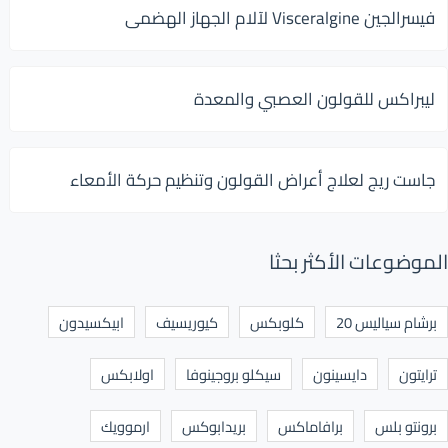
فيسرالجين Visceralgine لآلام الجهاز الهضمى
ليبراكس للقولون العصبي والمعدة
جاست ريج لعلاج أعراض القولون وتنظيم حركة الأمعاء
الموضوعات الأكثر بحثا
برشام سياليس 20
كلوبكس
كيوريسيف
ابيكسيدون
ترايتون
دايسينون
سيكلو بروجينوفا
اولابكس
برونتو بلس
برافاماكس
بريدابوكس
ارموويك