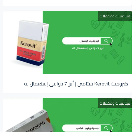
فيتامينات ومكملات
كيروفيت Kerovit فيتامين | أبرز 7 دواعى إستعمال له
فيتامينات ومكملات