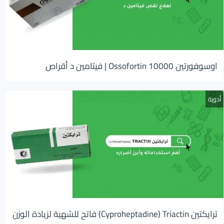
اوسوفورتين 10000 Ossofortin | فيتامين د أقراص
أدوية
ترايكتين Cyproheptadine) Triactin) فاتح للشهية لزيادة الوزن