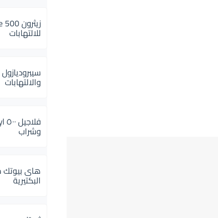
للالتهابات
سيبروديازول 
والالتهابات
وشراب
هاى بيوتك م
البكتيرية