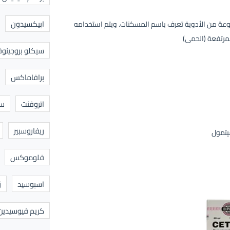
ابيكسيدون
جموعة من الأدوية تعرف باسم المسكنات. ويتم استخدامه
لمرتفعة (الحمى)
سيكلو بروجينوف
برافاماكس
اتروفنت
سا
ريفاروسبير
فلوموكس
اسبوسيد
ز
كريم فيوسيدين