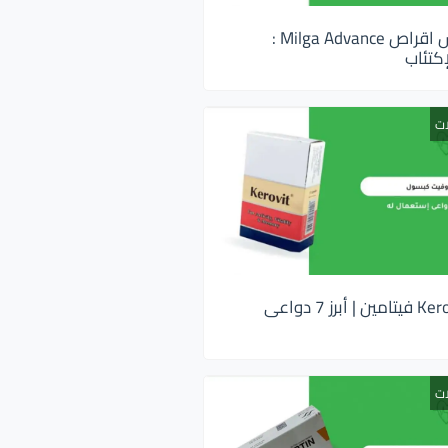
ميلجا ادفانس اقراص Milga Advance :
كتئاب
ات
كيروفيت Kerovit فيتامين | أبرز 7 دواعى
ات