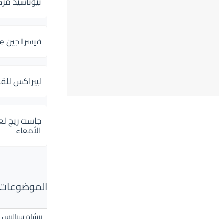
ثيوتاسيد مركب 600 و 300 لإلتهاب
فيسرالجين Visceralgine لآلام الجهاز الهضمى
ليبراكس للق
جاست ريج لع
الأمعاء
الموضوعات ال
برشام سياليس 20