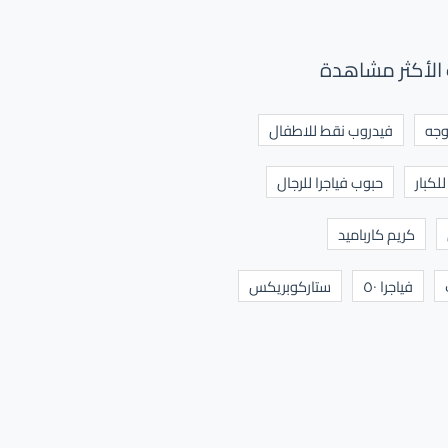
الأكثر مشاهدة
وجه
فيدروب نقط للاطفال
لكبار
حبوب فياجرا للرجال
كريم كارباميد
فياجرا ٥٠
ستاركوبريكس