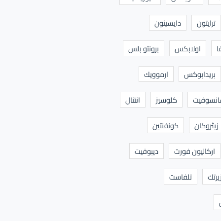
ترايتون
دايسينون
ا
اولابكس
برونتو بلس
بريدابوكس
ارموويك
نسوفيت
كلوسيز
انتنال
زيثروكان
كونفنتين
اركاليون فورت
ديبوفيت
يرتك
تلفاست