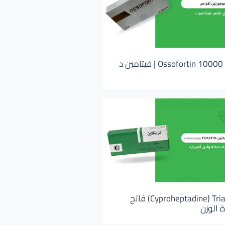
اوسوفورتين 10000 Ossofortin | فيتامين د
ترايكتين Cyproheptadine) Triactin) فاتح
 الوزن