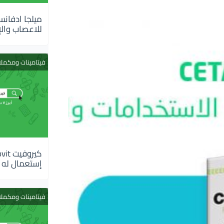
للاعصاب والإ
فيتامينات ومكمل
إستعمال له
فيتامينات ومكمل