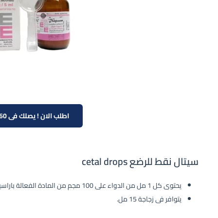
اطلب الان ! يصلك فى 60 دقيقة
سيتال نقط للرضع cetal drops
يحتوى كل 1 مل من الدواء على 100 مجم من المادة الفعالة باراسيتمول
يتوافر فى زجاجة 15 مل.