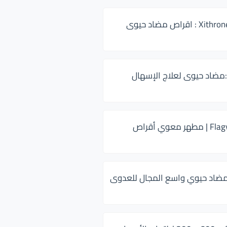
زيثرون 500 Xithrone : اقراص مضاد حيوى
:مضاد حيوى لعلاج الإسهال
فلاجيل ٥٠٠ Flagyl | مطهر معوي أقراص
ضاد حيوي واسع المجال للعدوى