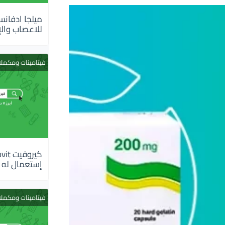
للاعصاب والإ
فيتامينات ومكمل
إستعمال له
فيتامينات ومكمل