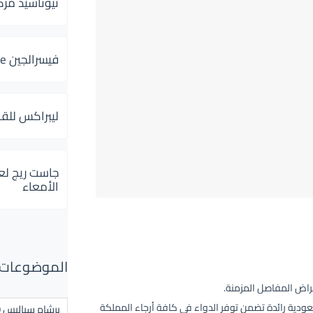
ثيوتاسيد مركب 600 و 300 لإلتهاب
فيسرالجين Visceralgine لآلام الجهاز الهضمى
ليبراكس للق
جاست ريج لع
الأمعاء
الموضوعات ال
راض المفاصل المزمنة.
كة الجزيرة للأدوية (JPI)، وهي شركة سعودية رائدة تضمن توفر الدواء في كافة أرجاء المملكة
برشام سياليس 20