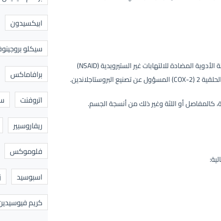
ابيكسيدون
سيكلو بروجينوف
يحتوي دواء سيليكت على مادة سيليكوكسيب celecoxib، التي تنتمي إلى فئة الأدوية المضادة للالتهابات غير الستيرويدية (NSAID)
برافاماكس
تاجلاندين.
اتروفنت
سا
ة، كالمفاصل أو اللثة وغير ذلك من أنسجة الجسم.
ريفاروسبير
فلوموكس
اسبوسيد
ز
كريم فيوسيدين