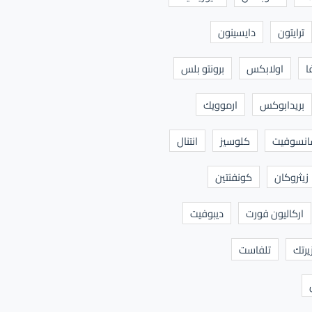
ترايتون
دايسينون
ا
اولابكس
برونتو بلس
بريدابوكس
ارموويك
نسوفيت
كلوسيز
انتنال
زيثروكان
كونفنتين
اركاليون فورت
ديبوفيت
يرتك
تلفاست