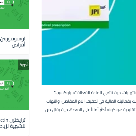
أقراص
أدوية
 للألم ومضاد للالتهابات، حيث تنتمي للمادة الفعالة “سيلوكسيب”
لمتخصصة. يتميز دواء سيليكت بفعاليته العالية في تخفيف آلام المفاصل، والتهاب
تقليدية هو كونه أكثر أماناً على المعدة، حيث يقلل من
للشهية لزيادة