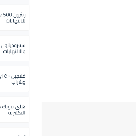
للالتهابات
سيبروديازول 
والالتهابات
وشراب
هاى بيوتك م
البكتيرية