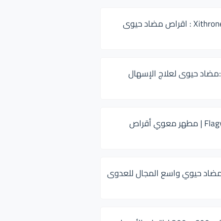
زيثرون 500 Xithrone : اقراص مضاد حيوى
:مضاد حيوى لعلاج الإسهال
فلاجيل ٥٠٠ Flagyl | مطهر معوي أقراص
ضاد حيوي واسع المجال للعدوى