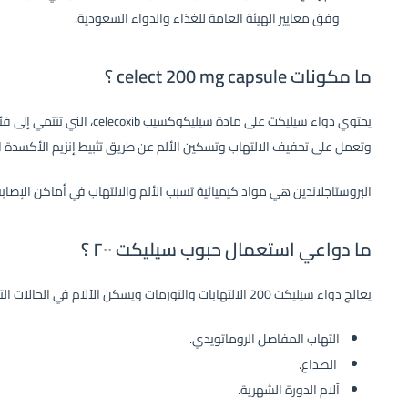
وفق معايير الهيئة العامة للغذاء والدواء السعودية.
ما مكونات celect 200 mg capsule ؟
وتعمل على تخفيف الالتهاب وتسكين الألم عن طريق تثبيط إنزيم الأكسدة الحلقية 2 (COX-2) المسؤول عن تصنيع البروس
البروستاجلاندين هي مواد كيميائية تسبب الألم والالتهاب في أماكن الإصاب
ما دواعي استعمال حبوب سيليكت ٢٠٠ ؟
يعالج دواء سيليكت 200 الالتهابات والتورمات ويسكن الآلام في الحالات التالية:
التهاب المفاصل الروماتويدي.
الصداع.
آلام الدورة الشهرية.