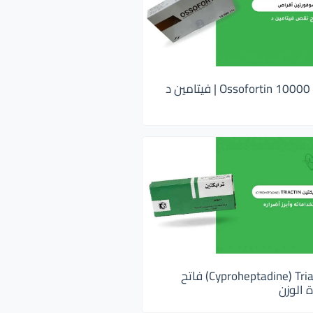
اوسوفورتين 10000 Ossofortin | فيتامين د
ترايكتين Cyproheptadine) Triactin) فاتح
 الوزن