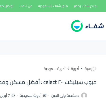
لتجاوز
متجر شفاء بمصر
متجر شفاء بالسعودية
عن شفاء
تواصل معن
لى
لمحتوى
الرئيسية
أدوية
أدوية سعودية
حبوب سيليكت ٢٠٠ celect : أفضل مسكن ومضاد للالتهاب
د.حفصة ولى الدين
أدوية سعودية
7 أبريل، 2026