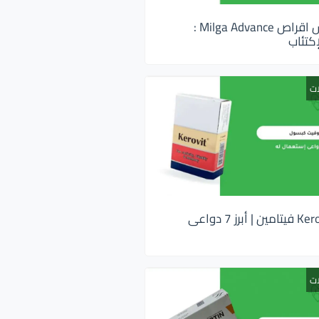
ميلجا ادفانس اقراص Milga Advance :
كتئاب
ات
كيروفيت Kerovit فيتامين | أبرز 7 دواعى
ات