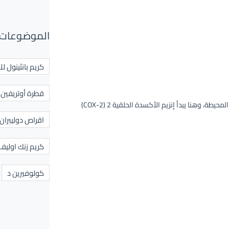
الموضوعات 
كريم بانثينول لل
قطرة أوتريفين ل
عندما تبدأ الأوعية الدموية في الدماغ بالانتفاخ، فإنها تضغط على الأعصاب المحيطة، وهنا يبدأ إنزيم الأكسدة الحلقية 2 (COX-2)
اقراص دوليبران
كريم زنك اوليف
كولوفيرين د