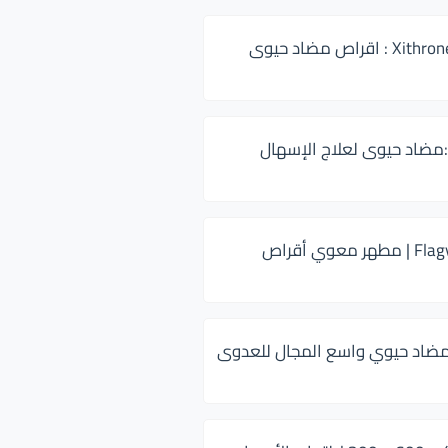
زيثرون 500 Xithrone : اقراص مضاد حيوى
:مضاد حيوى لعلاج الإسهال
فلاجيل ٥٠٠ Flagyl | مطهر معوي أقراص
ضاد حيوي واسع المجال للعدوى