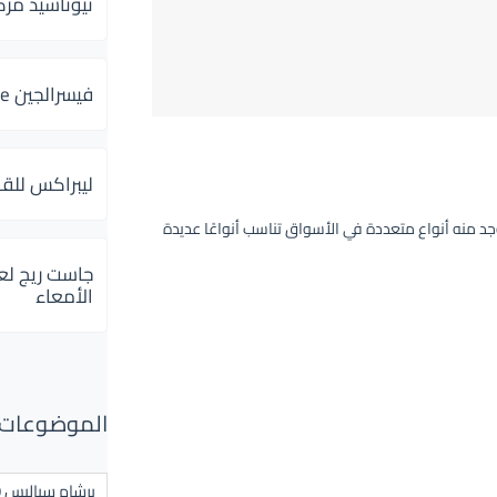
ثيوتاسيد مركب 600 و 300 لإلتهاب
فيسرالجين Visceralgine لآلام الجهاز الهضمى
ليبراكس للق
منه أنواع متعددة في الأسواق تناسب أنواعًا عديدة
جاست ريج لع
الأمعاء
الموضوعات ال
برشام سياليس 20