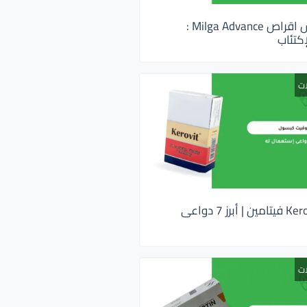
ميلجا ادفانس اقراص Milga Advance :
كتئاب
ات
كيروفيت Kerovit فيتامين | أبرز 7 دواعى
ات