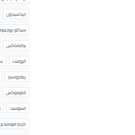
ابيكسيدون
سيكلو بروجينوف
برافاماكس
اتروفنت
سا
ريفاروسبير
فلوموكس
اسبوسيد
ز
كريم فيوسيدين