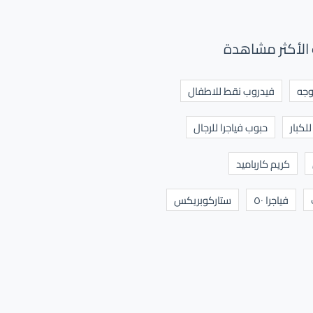
الأكثر مشاهدة
وجه
فيدروب نقط للاطفال
لكبار
حبوب فياجرا للرجال
كريم كارباميد
فياجرا ٥٠
ستاركوبريكس