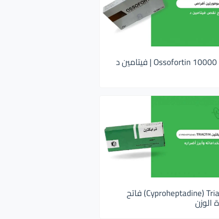
اوسوفورتين 10000 Ossofortin | فيتامين د
ترايكتين Cyproheptadine) Triactin) فاتح
 الوزن