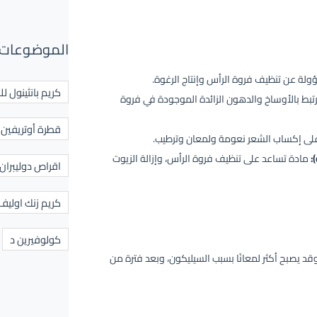
الموضوعات 
ولة عن تنظيف فروة الرأس وإنتاج الرغوة.
كريم بانثينول لل
تبط بالأوساخ والدهون الزائدة الموجودة في فروة
قطرة أوتريفين ل
لى إكساب الشعر نعومة ولمعان وترطيب.
مادة تساعد على تنظيف فروة الرأس، وإزالة الزيوت
اقراص دوليبران
كريم زنك اوليف
كولوفيرين د
قد يصبح أكثر لمعانًا بسبب السيليكون، وبعد فترة من