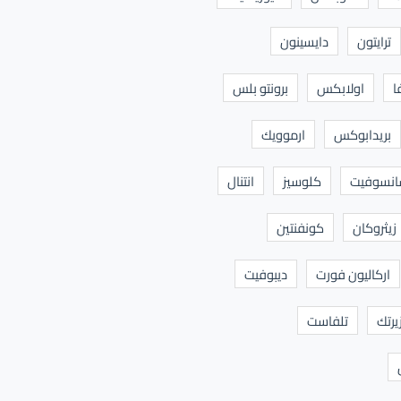
ترايتون
دايسينون
ا
اولابكس
برونتو بلس
بريدابوكس
ارموويك
نسوفيت
كلوسيز
انتنال
زيثروكان
كونفنتين
اركاليون فورت
ديبوفيت
يرتك
تلفاست