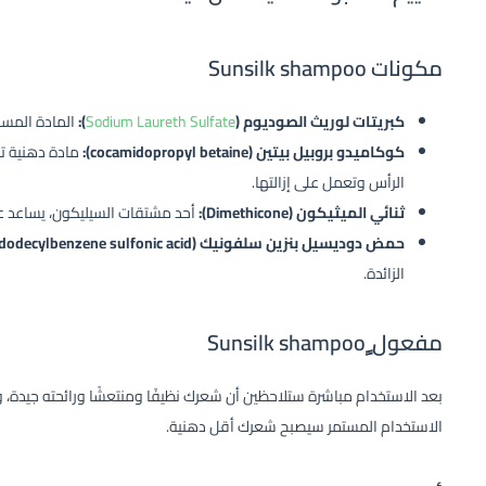
مكونات Sunsilk shampoo
كبريتات لوريث الصوديوم (
Sodium Laureth Sulfate
):
المادة المسؤ
كوكاميدو بروبيل بيتين (cocamidopropyl betaine):
مادة دهنية تر
الرأس وتعمل على إزالتها.
ثنائي الميثيكون (Dimethicone):
أحد مشتقات السيليكون، يساعد ع
حمض دوديسيل بنزين سلفونيك (dodecylbenzene sulfonic acid):
الزائدة.
مفعول ٍSunsilk shampoo
بعد الاستخدام مباشرة ستلاحظين أن شعرك نظيفًا ومنتعشًا ورائحته جيدة، و
الاستخدام المستمر سيصبح شعرك أقل دهنية.