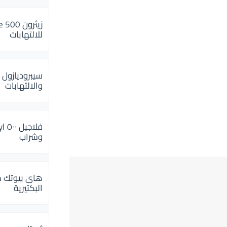
للالتهابات
سيبروديازول 
والالتهابات
وشراب
هاى بيوتك م
البكتيرية