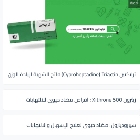
أدوية
ترايكتين Cyproheptadine) Triactin) فاتح للشهية لزيادة الوزن
زيثرون 500 Xithrone : اقراص مضاد حيوى للالتهابات
سيبروديازول :مضاد حيوى لعلاج الإسهال والالتهابات