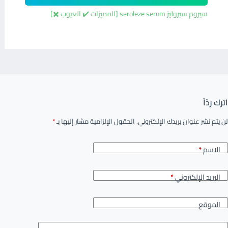
سيروم سيروليز seroleze serum [المميزات ✔️ العيوب ✖️]
اترك ردّاً
لن يتم نشر عنوان بريدك الإلكتروني.
الحقول الإلزامية مشار إليها بـ
*
الاسم
*
البريد الإلكتروني
*
الموقع