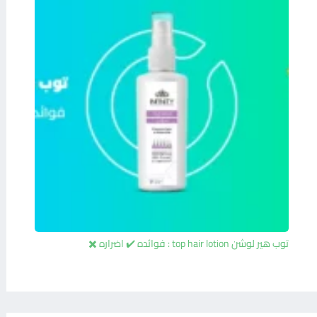
توب هير لوشن top hair lotion : فوائده ✔️ اضراره ✖️