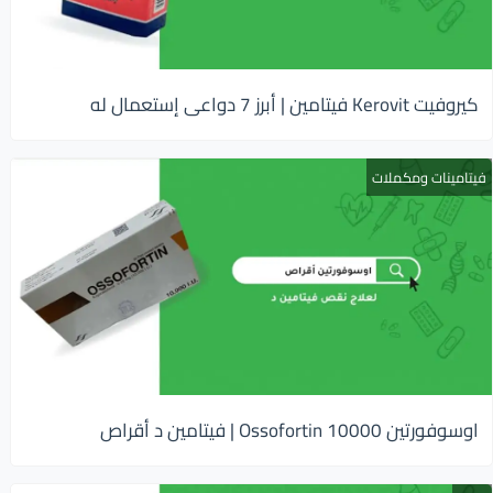
كيروفيت Kerovit فيتامين | أبرز 7 دواعى إستعمال له
فيتامينات ومكملات
اوسوفورتين 10000 Ossofortin | فيتامين د أقراص