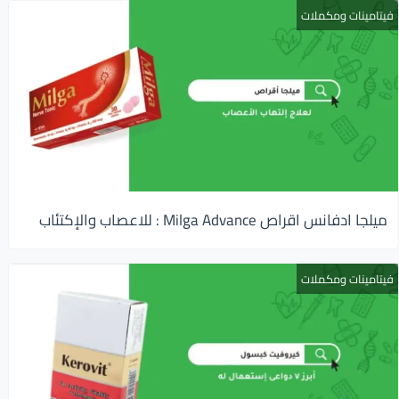
فيتامينات ومكملات
ميلجا ادفانس اقراص Milga Advance : للاعصاب والإكتئاب
فيتامينات ومكملات