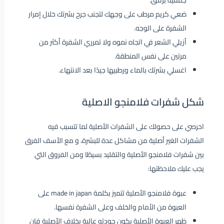
جففيه برفق.
ضعي كريم مرطب على وجهك لتجنب جرح بشرتك خلال إمرار
الشفرة على الوجه.
أزيلي الشعر في اتجاه نموه ولا تمرري الشفرة أكثر من
مرتين على نفس المنطقة.
اغسلي بشرتك بالماء ورطبيها جيدًا بعد الانتهاء.
شكل شفرات فلامنجو الاصلية
احرصي على حصولك على الشفرات الأصلية لما تتسبب فيه
الشفرات الغير أصلية من مشاكل عدة للبشرة، و مع الأسف الفرق
بين شفرات فلامنجو الأصلية والتقليد بسيطًا ومن الفروق التي
يجب عليك ملاحظتها:
عبوة فلامنجو الأصلية تتميز بكلمة made in japan على
العبوة من الأمام والخلف وعلى الشفرة نفسها.
ظهر العبوة الأصلية يكون جودته عالية بخلاف الأصلية فإن