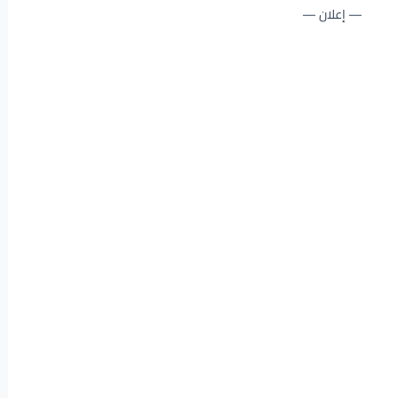
— إعلان —