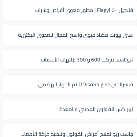
فلاجيل ٥٠٠ Flagyl | مطهر معوي أقراص وشراب
هاى بيوتك مضاد حيوي واسع المجال للعدوى البكتيرية
ثيوتاسيد مركب 600 و 300 لإلتهاب الأعصاب
فيسرالجين Visceralgine لآلام الجهاز الهضمى
ليبراكس للقولون العصبي والمعدة
جاست ريج لعلاج أعراض القولون وتنظيم حركة الأمعاء