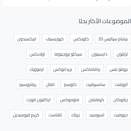
الموضوعات الأكثر بحثا
برشام سياليس 20
كلوبكس
كيوريسيف
ابيكسيدون
ترايتون
دايسينون
سيكلو بروجينوفا
اولابكس
برونتو بلس
برافاماكس
بريدابوكس
ارموويك
اتروفنت
سانسوفيت
كلوسيز
انتنال
ريفاروسبير
زيثروكان
كونفنتين
فلوموكس
اركاليون فورت
ديبوفيت
اسبوسيد
زيرتك
تلفاست
كريم فيوسيدين