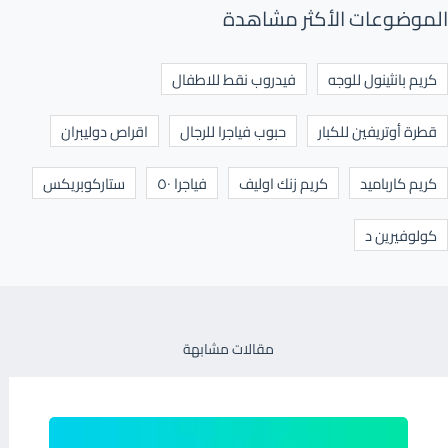
الموضوعات الأكثر مشاهدة
كريم بانثينول للوجه
فيدروب نقط للاطفال
قطرة أوتريفين للكبار
حبوب فياجرا للرجال
اقراص دوليبران
كريم كارباميد
كريم زنك اوليف
فياجرا ٥٠
ستاركوبريكس
كولوفيرين د
مقالات مشابهة