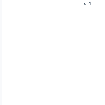
— إعلان —