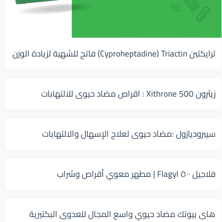
ترايكتين Cyproheptadine) Triactin) فاتح للشهية لزيادة الوزن
زيثرون 500 Xithrone : اقراص مضاد حيوى للالتهابات
سيبروديازول :مضاد حيوى لعلاج الإسهال والالتهابات
فلاجيل ٥٠٠ Flagyl | مطهر معوي أقراص وشراب
هاى بيوتك مضاد حيوي واسع المجال للعدوى البكتيرية