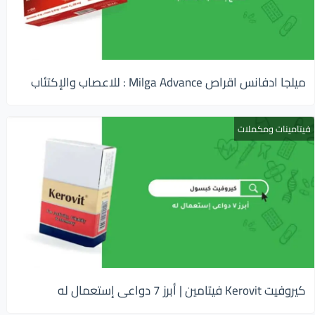
ميلجا ادفانس اقراص Milga Advance : للاعصاب والإكتئاب
فيتامينات ومكملات
كيروفيت Kerovit فيتامين | أبرز 7 دواعى إستعمال له