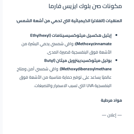
مكونات صن بلوك ايزيس فارما
المنقيات (الفلاتر) الكيميائية التي تحمي من أشعة الشمس:
إيثيل هكسيل ميثوكسيسينامات (Ethylhexyl
Methoxycinnamate):
واقي شمسي يحمي البشرة من
الأشعة فوق البنفسجية قصيرة المدى.
بوتيل ميثوكسيديبنزويل ميثان (Butyl
Methoxydibenzoylmethane)
: واقي شمسي آمن ومتاح
عالميًا يساعد على توفير حماية مناسبة من الأشعة فوق
البنفسجية UVA التي تسبب الاسمرار والتصبغات.
مواد مرطبة
— إعلان —