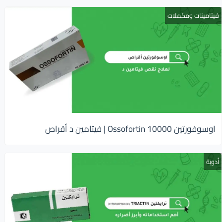
فيتامينات ومكملات
اوسوفورتين 10000 Ossofortin | فيتامين د أقراص
أدوية