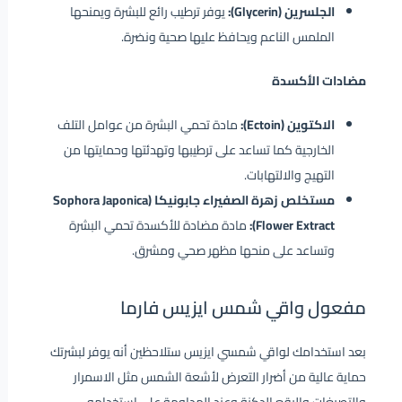
الجلسرين (Glycerin):
يوفر ترطيب رائع للبشرة ويمنحها
الملمس الناعم ويحافظ عليها صحية ونضرة.
مضادات الأكسدة
الاكتوين (Ectoin):
مادة تحمي البشرة من عوامل التلف
الخارجية كما تساعد على ترطيبها وتهدئتها وحمايتها من
التهيج والالتهابات.
مستخلص زهرة الصفيراء جابونيكا (Sophora Japonica
Flower Extract):
مادة مضادة للأكسدة تحمي البشرة
وتساعد على منحها مظهر صحي ومشرق.
مفعول واقي شمس ايزيس فارما
بعد استخدامك لواقي شمسي ايزيس ستلاحظين أنه يوفر لبشرتك
حماية عالية من أضرار التعرض لأشعة الشمس مثل الاسمرار