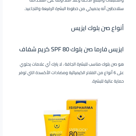
والتصبغات والبقع الدكنة وعند المداومة على استخدامه
ستلاحظين أنه يحميكي من خطوط البشرة الرفيعة والتجاعيد.
أنواع صن بلوك ايزيس
ايزيس فارما صن بلوك SPF 80 كريم شفاف
هو صن بلوك مناسب للبشرة الجافة ، لا يترك أي علامات يحتوي
على 6 أنواع من الفلاتر الكيميائية ومضادات الأكسدة التي توفر
حماية عالية للبشرة.