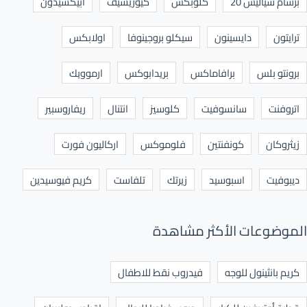
برشام سياليس 20
كلوبكس
كيوريسيف
ابيكسيدون
ترايتون
دايسينون
سيكلو بروجينوفا
اولابكس
برونتو بلس
برافاماكس
بريدابوكس
ارموويك
اتروفنت
سانسوفيت
كلوسيز
انتنال
ريفاروسبير
زيثروكان
كونفنتين
فلوموكس
اركاليون فورت
ديبوفيت
اسبوسيد
زيرتك
تلفاست
كريم فيوسيدين
الموضوعات الأكثر مشاهدة
كريم بانثينول للوجه
فيدروب نقط للاطفال