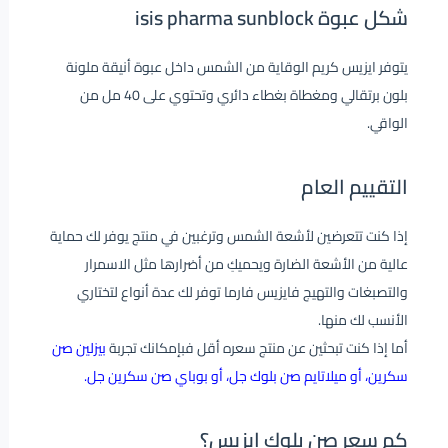
شكل عبوة isis pharma sunblock
يتوفر ايزيس كريم الوقاية من الشمس داخل عبوة أنيقة ملونة
بلون برتقالي ومغطاة بغطاء دائري وتحتوي على 40 مل من
الواقي.
التقييم العام
إذا كنت تتعرضين لأشعة الشمس وترغبين في منتج يوفر لك حماية
عالية من الأشعة الضارة ويحميكِ من أضرارها مثل الاسمرار
والتصبغات والتهيج فايزيس فارما توفر لك عدة أنواع لتختاري
الأنسب لك منها.
أما إذا كنت تبحثين عن منتج سعره أقل فبإمكانك تجربة
بيزلين صن
سكرين، أو ميلاتايم صن بلوك جل، أو بوباي صن سكرين جل.
كم سعر صن بلوك ايزيس؟