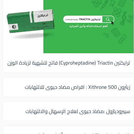
ترايكتين Cyproheptadine) Triactin) فاتح للشهية لزيادة الوزن
زيثرون 500 Xithrone : اقراص مضاد حيوى للالتهابات
سيبروديازول :مضاد حيوى لعلاج الإسهال والالتهابات