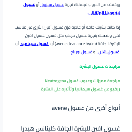
ويخفف من الحبوب فيمكنك تجربة
غسول سينوبار
أو
غسول
نيتروجينا البرتقالى
.
إذا كانت بشرتك جافة أو عادية فإن غسول أفين الأزرق غير مناسب
لكى وننصحك بتجربة غسول مرطب مثل غسول غسول افين
للبشرة الجافة (avene cleanance hydra) أو
غسول سيباميد
أو
غسول شان
أو
غسول يورياج
.
مراجعات غسول البشرة
مراجعة مميزات وعيوب غسول Neutrogena
ريفيو عن غسول هيمالايا وتأثيره علي البشرة
أنواع أخرى من غسول avene
غسول افين للبشرة الجافة كلينانس هيدرا