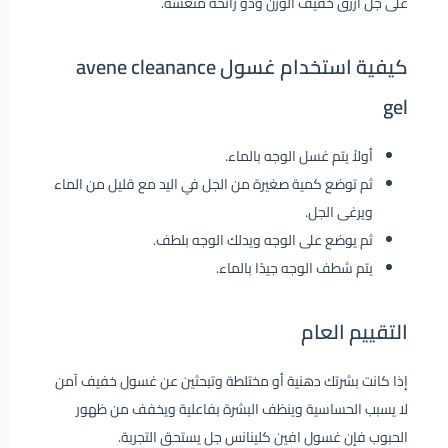
على جل أزرق خفيف الوزن وذو رائحة منعشة.
كيفية استخدام غسول avene cleanance
gel
أولاً يتم غسل الوجه بالماء.
ثم توضع كمية صغيرة من الجل في اليد مع قليل من الماء
ويرغى الجل.
ثم يوضع على الوجه ويدلك الوجه بلطف.
يتم شطف الوجه جيدًا بالماء.
التقييم العام
إذا كانت بشرتك دهنية أو مختلطة وتبحثين عن غسول خفيف آمن
لا يسبب الحساسية وينظف البشرة بفاعلية ويخفف من ظهور
الحبوب فإن غسول افين كلينانس جل يستحق التجربة.