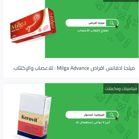
ميلجا ادفانس اقراص Milga Advance : للاعصاب والإكتئاب
فيتامينات ومكملات