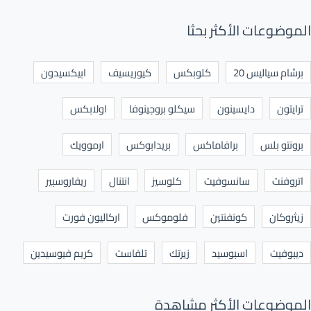
الموضوعات الأكثر بحثا
برشام سياليس 20
كلوبكس
كيوريسيف
ابيكسيدون
ترايتون
دايسينون
سيكلو بروجينوفا
اولابكس
برونتو بلس
برافاماكس
بريدابوكس
ارموويك
اتروفنت
سانسوفيت
كلوسيز
انتنال
ريفاروسبير
زيثروكان
كونفنتين
فلوموكس
اركاليون فورت
ديبوفيت
اسبوسيد
زيرتك
تلفاست
كريم فيوسيدين
الموضوعات الأكثر مشاهدة