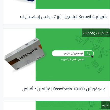
كيروفيت Kerovit فيتامين | أبرز 7 دواعى إستعمال له
فيتامينات ومكملات
اوسوفورتين 10000 Ossofortin | فيتامين د أقراص
أدوية