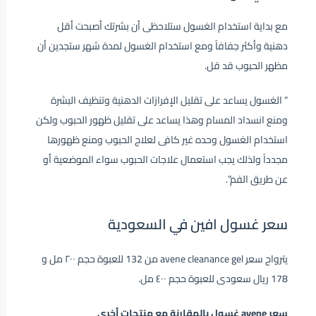
مع بداية استخدام الغسول ستلاحظى أن بشرتك أصبحت أقل
دهنية وأكثر جفافاً ومع استخدام الغسول لمدة شهر ستجدين أن
مظهر الحبوب قد قل.
” الغسول يساعد على تقليل الإفرازات الدهنية وتنظيف البشرة
ومنع انسداد المسام وهذا يساعد على تقليل ظهور الحبوب ولكن
استخدام الغسول وحده غير كافى لعلاج الحبوب ومنع ظهورها
مجدداً ولذلك يجب استعمال علاجات الحبوب سواء الموضعية أو
عن طريق الفم”.
سعر غسول افين في السعودية
يترواح سعر avene cleanance gel من 132 للعبوة حجم ٢٠٠ مل و
178 ريال سعودى للعبوة حجم ٤٠٠ مل.
سعر avene غسول بالمقارنة مع منتجات أخرى