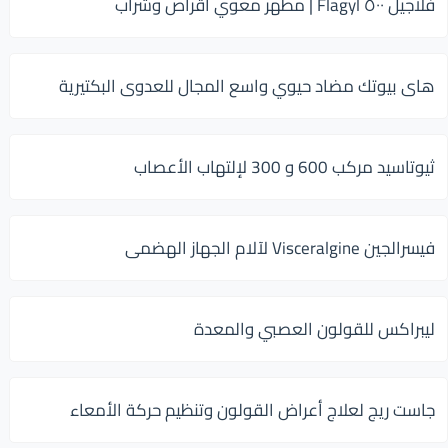
فلاجيل ٥٠٠ Flagyl | مطهر معوي أقراص وشراب
هاى بيوتك مضاد حيوي واسع المجال للعدوى البكتيرية
ثيوتاسيد مركب 600 و 300 لإلتهاب الأعصاب
فيسرالجين Visceralgine لآلام الجهاز الهضمى
ليبراكس للقولون العصبي والمعدة
جاست ريج لعلاج أعراض القولون وتنظيم حركة الأمعاء