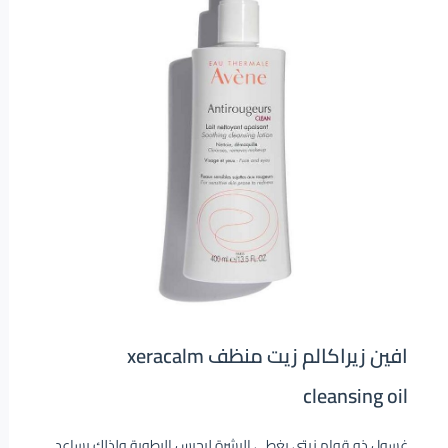
افين زيراكالم زيت منظف xeracalm
cleansing oil
غسول ذو قوام زيتي يغطى البشرة ليحبس الرطوبة ولذلك يساعد