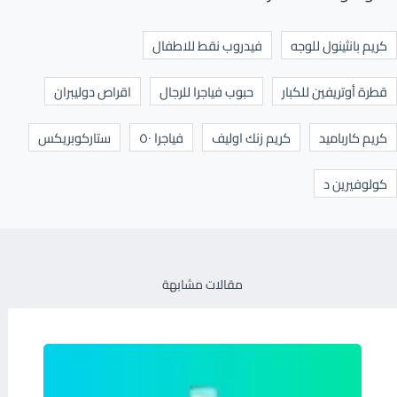
كريم بانثينول للوجه
فيدروب نقط للاطفال
قطرة أوتريفين للكبار
حبوب فياجرا للرجال
اقراص دوليبران
كريم كارباميد
كريم زنك اوليف
فياجرا ٥٠
ستاركوبريكس
كولوفيرين د
مقالات مشابهة