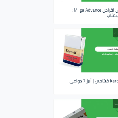
ميلجا ادفانس اقراص Milga Advance :
كتئاب
ات
كيروفيت Kerovit فيتامين | أبرز 7 دواعى
ات