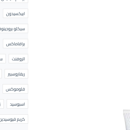
ابيكسيدون
سيكلو بروجينوف
برافاماكس
اتروفنت
سا
ريفاروسبير
فلوموكس
اسبوسيد
ز
كريم فيوسيدين