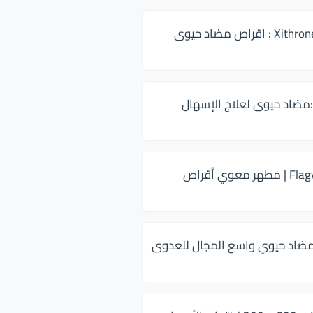
زيثرون 500 Xithrone : اقراص مضاد حيوى
:مضاد حيوى لعلاج الإسهال
فلاجيل ٥٠٠ Flagyl | مطهر معوي أقراص
ضاد حيوي واسع المجال للعدوى