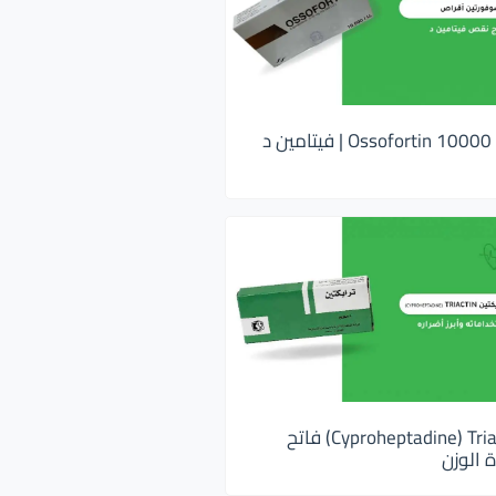
اوسوفورتين 10000 Ossofortin | فيتامين د
ترايكتين Cyproheptadine) Triactin) فاتح
 الوزن