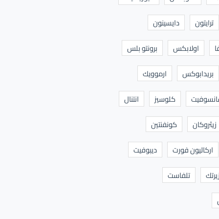
ترايتون
دايسينون
ا
اولابكس
برونتو بلس
بريدابوكس
ارموويك
نسوفيت
كلوسيز
انتنال
زيثروكان
كونفنتين
اركاليون فورت
ديبوفيت
يرتك
تلفاست