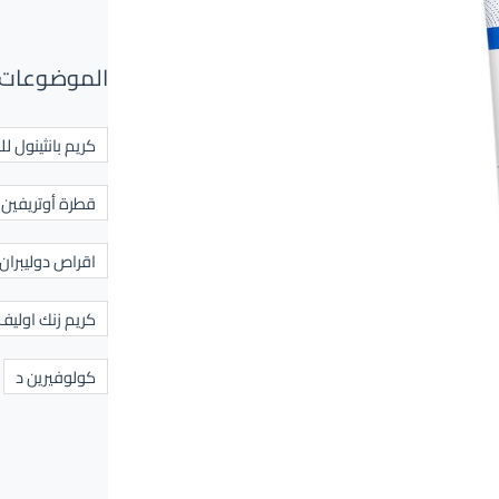
الموضوعات 
كريم بانثينول لل
قطرة أوتريفين ل
اقراص دوليبران
كريم زنك اوليف
كولوفيرين د