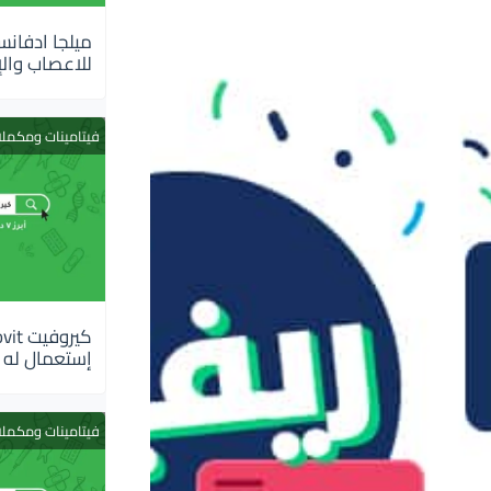
للاعصاب والإ
فيتامينات ومكمل
إستعمال له
فيتامينات ومكمل