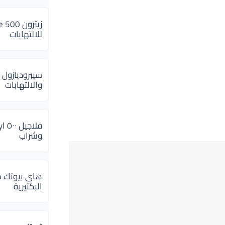
للالتهابات
سيبروديازول 
والالتهابات
وشراب
هاى بيوتك م
البكتيرية