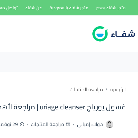
لتجاوز
متجر شفاء بمصر
متجر شفاء بالسعودية
عن شفاء
تواصل معن
لى
لمحتوى
الرئيسية
مراجعة المنتجات
غسول يورياج uriage cleanser | مراجعة لأهم المميزات والعيوب
د.ولاء إمبابي
مراجعة المنتجات
29 نوفمبر، 2024