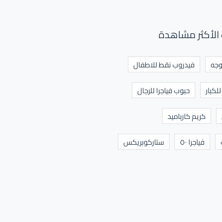
الأكثر مشاهدة
وجه
فيدروب نقط للاطفال
لكبار
حبوب فياجرا للرجال
كريم كارباميد
فياجرا ٥٠
ستاركوبريكس