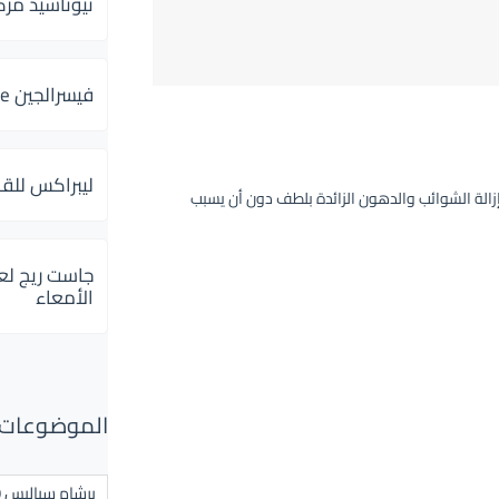
ثيوتاسيد مركب 600 و 300 لإلتهاب
فيسرالجين Visceralgine لآلام الجهاز الهضمى
ليبراكس للق
الة الشوائب والدهون الزائدة بلطف دون أن يسبب
جاست ريج لع
الأمعاء
الموضوعات ال
برشام سياليس 20