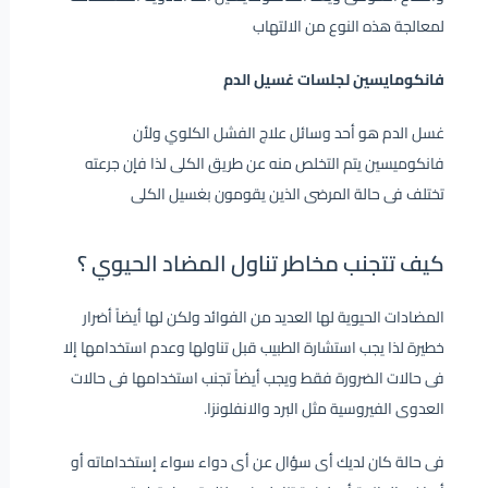
لمعالجة هذه النوع من الالتهاب
فانكومايسين لجلسات غسيل الدم
غسل الدم هو أحد وسائل علاج الفشل الكلوي ولأن
فانكوميسين يتم التخلص منه عن طريق الكلى لذا فإن جرعته
تختلف فى حالة المرضى الذين يقومون بغسيل الكلى
كيف تتجنب مخاطر تناول المضاد الحيوي ؟
المضادات الحيوية لها العديد من الفوائد ولكن لها أيضاً أضرار
خطيرة لذا يجب استشارة الطبيب قبل تناولها وعدم استخدامها إلا
فى حالات الضرورة فقط ويجب أيضاً تجنب استخدامها فى حالات
العدوى الفيروسية مثل البرد والانفلونزا.
فى حالة كان لديك أى سؤال عن أى دواء سواء إستخداماته أو