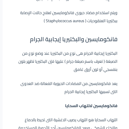
ويتم استخدام مضاد حيوى فانكومايسين لعلاج حالات الإصابة
ببكتيريا العنقوديات ( Staphylococcus aureus )
فانكومايسين والبكتيريا إيجابية الجرام
البكتيريا إيجابية الجرام هى نوع من البكتيريا عند وضع نوع من
الصبغة ( تعرف باسم صبغة جرام ) عليها فإن البكتيريا تظهر بلون
بنفسجي أو لون أزرق غامق
يعد فانكومايسين من المضادات الحيوية الفعالة ضد العدوى
التى تسببها البكتيريا إيجابية الجرام
فانكومايسين لالتهاب السحايا
التهاب السحايا هو التهاب يصيب الاغشية التى تحيط بالدماغ
والنخاع الشوكى ويعد الفانكومايسين أحد الأدوية المستخدمة