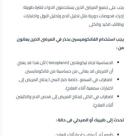
يجب على جميع المرضى الذين يستخدمون الدواء لفترة طويلة
إجراء فحوصات دورية مثل تحليل الدم وتحليل البول واختبارات
وظائف الكبد والكلى
يجب استخدام الفانكوميسين بحذر في المرضى الذين يعانون
من :
الحساسية تجاه تيكوبلانين (teicoplanin ) لأن هذا قد يعني
أن المريض قد يعانى من حساسية من فانكومايسين.
اضطراب في السمع ، خاصة كبار السن ( يحتاج المريض إلى
اختبارات سمعية أثناء العلاج).
اضطراب في الكلى (يحتاج المريض إلى فحص الدم والكليتين
أثناء العلاج).
تحدث إلى طبيبك أو الصيدلي فى حالة :
ظهور أي أعراض جلدية أثناء العلاج.