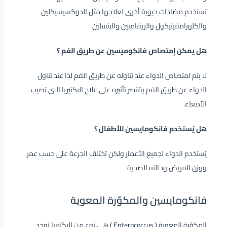
تستخدم مضادات حيوية أخرى لعلاجها مثل الدوكسيسيكلين
والكلورامفينيكول والريفامبين والبنسلين
هل يمكن إمتصاص فانكوميسين عن طريق الفم ؟
لا يتم امتصاص الدواء عند تناوله عن طريق الفم لذا عند تناول
الدواء عن طريق الفم يقتصر تأثيره على علاج البكتيريا التى تصيب
الأمعاء.
هل يُستخدم فانكومايسين للأطفال ؟
يُستخدم الدواء لجميع الأعمار ولكن تختلف الجرعة على حسب عمر
ووزن المريض وحالته الصحية
فانكومايسين واﻟﻤﻜﻮّرة اﻟﻤﻌﻮﻳﺔ
اﻟﻤﻜﻮّرة اﻟﻤﻌﻮﻳﺔ ( Enterococcus ) هى نوع من البكتيريا توجد