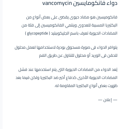
دواء فانكومايسين vancomycin
فانكوميسين هو مضاد حيوى يقضى على بعض أنواع من
البكتيريا المسببة للعدوى وينتمي الفانكوميسين إلى فئة من
المضادات الحيوية تعرف باسم الجليكوببتيد ( glycopeptide )
يتوافر الدواء فى صورة مسحوق بودرة لاستخدامها لعمل محلول
للحقن فى الوريد أو محلول للتناول عن طريق الفم
يُعد الدواء من المضادات الحيوية التى يتم استخدمها عند فشل
المضادات الحيوية الأخرى كدفاع أخير ضد البكتيريا ولكن فيما بعد
ظهرت بعض أنواع البكتيريا المقاومة له.
— إعلان —