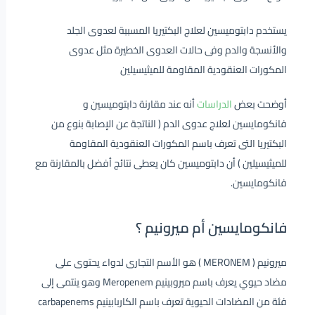
يستخدم دابتوميسين لعلاج البكتيريا المسببة لعدوى الجلد
والأنسجة والدم وفى حالات العدوى الخطيرة مثل عدوى
المكورات العنقودية المقاومة للميثيسيلين
أوضحت بعض
الدراسات
أنه عند مقارنة دابتوميسين و
فانكومايسين لعلاج عدوى الدم ( الناتجة عن الإصابة بنوع من
البكتيريا التى تعرف باسم المكورات العنقودية المقاومة
للميثيسيلين ) أن دابتوميسين كان يعطى نتائج أفضل بالمقارنة مع
فانكومايسين.
فانكومايسين أم ميرونيم ؟
ميرونيم ( MERONEM ) هو الأسم التجارى لدواء يحتوى على
مضاد حيوي يعرف باسم ميروبينيم Meropenem وهو ينتمى إلى
فئة من المضادات الحيوية تعرف باسم الكاربابينيم carbapenems