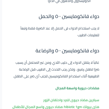
الكوليسترول والدهون في الدم)
دواء فانكومايسين ٥٠٠ والحمل
لا يجب استخدام الدواء فى الحمل إلا عند الضررة فقط وتبعاً
لتعليمات الطبيب
دواء فانكومايسين ٥٠٠ والرضاعة
غالباً لا ينتقل الدواء إلى حليب الثدي ومن غير المحتمل أن يسبب
ضررًا لطفل رضيع ، ولكن يجب التحدث إلى الطبيب قبل الرضاعة
الطبيعية أثناء استخدام الفانكوميسين لتجنب أى ضرر على الطفل.
مضادات حيوية واسعة المجال
سبترين مضاد حيوى للبرد واحتقان الزور
هاى بيوتك hibiotic 1gm :مضاد حيوى واسع المجال للأطفال