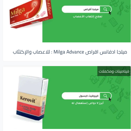
ميلجا ادفانس اقراص Milga Advance : للاعصاب والإكتئاب
فيتامينات ومكملات