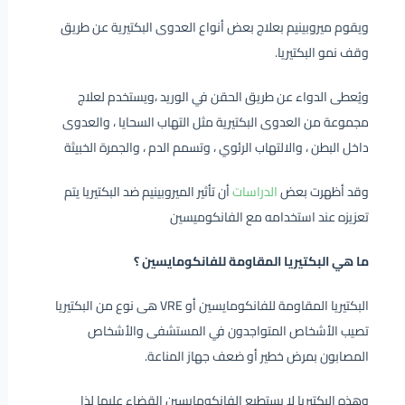
ويقوم ميروبينيم بعلاج بعض أنواع العدوى البكتيرية عن طريق
وقف نمو البكتيريا.
ويُعطى الدواء عن طريق الحقن في الوريد ،ويستخدم لعلاج
مجموعة من العدوى البكتيرية مثل التهاب السحايا ، والعدوى
داخل البطن ، والالتهاب الرئوي ، وتسمم الدم ، والجمرة الخبيثة
وقد أظهرت بعض
الدراسات
أن تأثير الميروبينيم ضد البكتيريا يتم
تعزيزه عند استخدامه مع الفانكوميسين
ما هي البكتيريا المقاومة للفانكومايسين ؟
البكتيريا المقاومة للفانكومايسين أو VRE هى نوع من البكتيريا
تصيب الأشخاص المتواجدون في المستشفى والأشخاص
المصابون بمرض خطير أو ضعف جهاز المناعة.
وهذه البكتيريا لا يستطيع الفانكومايسين القضاء عليها لذا