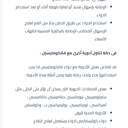
الإصابة بإسهال شديد أو لفترة طويلة أثناء أو بعد استخدام
الدواء
استخدام الدواء عن طريق الحقن بدلاً من الفم لعلاج
الإسهال المصاحب للإصابة بالبكتيريا المسببة لالتهاب
الأمعاء
فى حالة تناول أدوية أخرى مع فانكومايسين :
قد تتفاعل بعض الأدوية مع دواء فانكومايسين لذا يجب
استخدامها بحذر وتحت رعاية طبية ومن أمثلة هذه الأدوية :
بعض المضادات الحيوية التى يمكن أن تؤثر على الكلى مثل
ستربتوميسين ،نيومايسين ،جنتاميسين ،كاناميسين ،
أميكاسين ، توبراميسين ، بوليميكسين ب ، وكولستين
الأدوية المدرة للبول
دواء كوليسترامين (دواء يستعمل لعلاج ارتفاع