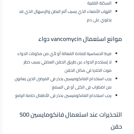
السكتة القلبية
التهاب الأمعاء الذي يسبب ألم البطن والإسهال الذي قد
يحتوي على دم
موانع استعمال vancomycin دواء
فرط الحساسية للمادة الفعالة أو لأي من مكونات الدواء
لا يُستخدم الدواء عن طريق الحقن العضلي بسبب خطر
موت الخلايا في مكان الحقن
يجب استخدام الفانكوميسين بحذر في المرضى الذين يعانون
من اضطراب فى الكلى أو فى السمع
يجب استخدام الفانكوميسين بحذر فى الأطفال خاصة الرضع
التحذيرات عند استعمال فانكومايسين 500
حقن