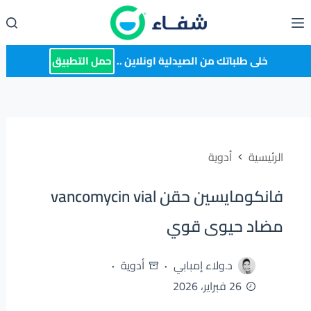
لتجاوز
لى
لمحتوى
خلى طلباتك من الصيدلية اونلاين ..
حمل التطبيق
الرئيسية
أدوية
فانكومايسين حقن vancomycin vial
مضاد حيوى قوي
د.ولاء إمبابي
أدوية
26 فبراير، 2026