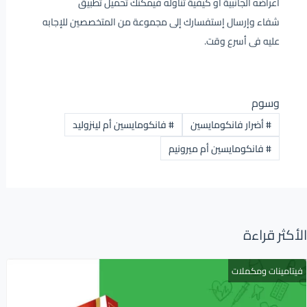
أعراضه الجانبية أو كيفية تناوله فيمكنك تحميل تطبيق
شفاء وإرسال إستفسارك إلى مجموعة من المتخصصين للإجابه
عليه فى أسرع وقت.
وسوم
#
أضرار فانكومايسين
#
فانكومايسين أم لينزوليد
#
فانكومايسين أم ميرونيم
الأكثر قراءة
فيتامينات ومكملات