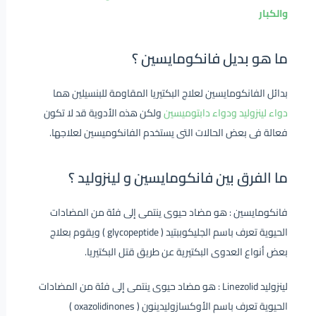
والكبار
ما هو بديل فانكومايسين ؟
بدائل الفانكومايسين لعلاج البكتيريا المقاومة للبنسيلين هما
دواء لينزوليد ودواء دابتوميسين
ولكن هذه الأدوية قد لا تكون
فعالة فى بعض الحالات التى يستخدم الفانكوميسين لعلاجها.
ما الفرق بين فانكومايسين و لينزوليد ؟
فانكومايسين : هو مضاد حيوى ينتمى إلى فئة من المضادات
الحيوية تعرف باسم الجليكوببتيد ( glycopeptide ) ويقوم بعلاج
بعض أنواع العدوى البكتيرية عن طريق قتل البكتيريا.
لينزوليد Linezolid : هو مضاد حيوى ينتمى إلى فئة من المضادات
الحيوية تعرف باسم الأوكسازوليدينون ( oxazolidinones )