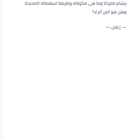
برشام فايركتا وما هى مكوناته وطريقة استعماله الصحيحة
وهل هو آمن أم لا؟
— إعلان —