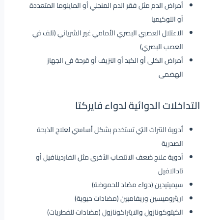
أمراض الدم مثل فقر الدم المنجلي أو المايلوما المتعددة
أو اللوكيميا
الاعتلال العصبي البصري الأمامي غير الشرياني (تلف في
العصب البصري)
أمراض الكلى أو الكبد أو النزيف أو قرحة فى الجهاز
الهضمى
التداخلات الدوائية لدواء فايركتا
أدوية النترات التي تستخدم بشكل أساسي لعلاج الذبحة
الصدرية
أدوية علاج ضعف الانتصاب الأخرى مثل الفاردينافيل أو
تادالافيل
سيميتيدين (دواء مضاد للحموضة)
اريثروميسين وريفامبين (مضادات حيوية)
الكيتوكونازول والايتراكونازول (مضادات للفطريات)