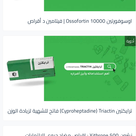
اوسوفورتين 10000 Ossofortin | فيتامين د أقراص
أدوية
ترايكتين Cyproheptadine) Triactin) فاتح للشهية لزيادة الوزن
زيثرون 500 Xithrone : اقراص مضاد حيوى للالتهابات