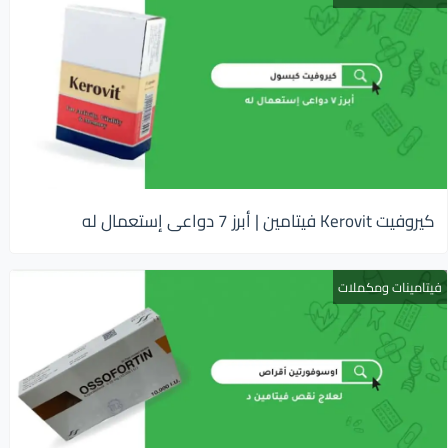
كيروفيت Kerovit فيتامين | أبرز 7 دواعى إستعمال له
فيتامينات ومكملات