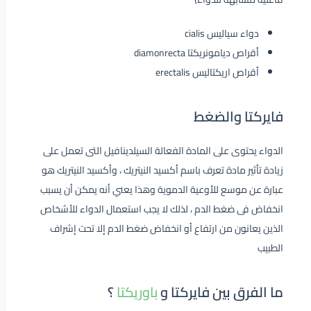
دواء سياليس cialis
أقراص ديامونريكتا diamonrecta
أقراص اريكتاليس erectalis
فايركتا والضغط
الدواء يحتوى على المادة الفعالة السيلدينافيل التى تعمل على
زيادة تأثير مادة تعرف باسم أكسيد النيتريك ، وأكسيد النيتريك هو
عبارة عن موسع للأوعية الدموية وهذا يعني أنه يمكن أن يسبب
انخفاض فى ضغط الدم ، لذلك لا يجب استعمال الدواء للأشخاص
الذين يعانون من ارتفاع أو انخفاض ضغط الدم إلا تحت إشراف
الطبيب
ما الفرق بين فايركتا و
باوريكتا
؟