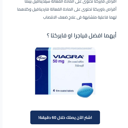
أقراص فايركتا تحتوى على المادة الفعالة سيلدينافيل بينما
أقراص باوريكتا تحتوى على المادة الفعالة فاردينافيل وكلاهما
لهما فاعلية متشابهة فى علاج ضعف الانتصاب
أيهما افضل فياجرا او فايركتا ؟
اشترِ الآن يصلك خلال 60 دقيقة!