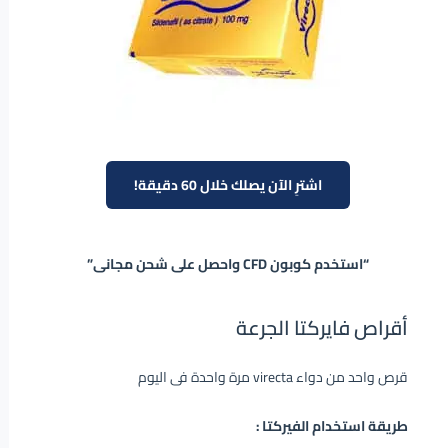
اشترِ الآن يصلك خلال 60 دقيقة!
“استخدم كوبون CFD واحصل على شحن مجانى”
أقراص فايركتا الجرعة
قرص واحد من دواء virecta مرة واحدة فى اليوم
طريقة استخدام الفيركتا :