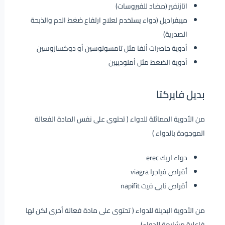
اتازنفير (مضاد للفيروسات)
ميبفراديل (دواء يستخدم لعلاج ارتفاع ضغط الدم والذبحة
الصدرية)
أدوية حاصرات ألفا مثل تامسولوسين أو دوكسازوسين
أدوية الضغط مثل أملوديبين
بديل فايركتا
من الأدوية المماثلة للدواء ( تحتوى على نفس المادة الفعالة
الموجودة بالدواء )
دواء اريك erec
أقراص فياجرا viagra
أقراص نابى فيت napifit
من الأدوية البديلة للدواء ( تحتوى على مادة فعالة أخرى لكن لها
فاعلية مشابهة للدواء)