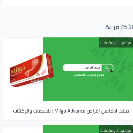
الأكثر قراءة
فيتامينات ومكملات
ميلجا ادفانس اقراص Milga Advance : للاعصاب والإكتئاب
فيتامينات ومكملات