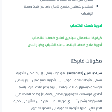
يُستخدم كمقوي جنسي للرجال يزيد من قوة ومدة
الإنتصاب
ادوية ضعف الانتصاب
كيفية استعمال سيلدين لعلاج ضعف الانتصاب
أدوية علاج ضعف الإنتصاب عند الشباب وكبار السن
مكونات فايركتا
سيلدينافيل (sildenafil)
: هو دواء ينتمى إلى فئة من الأدوية
تسمى مثبطات الفوسفوديستيراز (أدوية تمنع عمل إنزيم يسمى
فوسفو ديستيراز PDE-5) وهذا الإنزيم يدمر مادة تعرف باسم
أحادي فوسفات الجوانوزين الحلقي (cGMP) وهذه المادة هي
المسؤولة بشكل أساسي عن الانتصاب من خلال التأثير على كمية
الدم التي تنقلها الأوعية الدموية إلى العضو الذكرى.