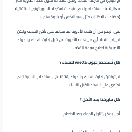
أو فياجرا في سرعة القذف ولكن عادةً ما تكون هذه الأدوية أكثر
فعالية عند استخدامها مع مثبطات استرداد السيروتونين الانتقائية
(مضادات الاكتئاب مثل سيبراليكس أو باروكستين)
على الرغم من أن هذه الأدوية قد تساعد على تأخير القذف ولكن
لم يتم اعتماد أي من هذه الأدوية من قبل إدارة الغذاء والدواء
الأمريكية لعلاج سرعة القذف.
هل تُستخدم حبوب virecta للنساء ؟
لم توافق إدارة الغذاء والدواء (FDA) على استخدام الأدوية التى
تحتوى على السيلدينافيل للنساء
هل فايركتا بعد الأكل ؟
أجل يمكن تناول الدواء بعد الطعام