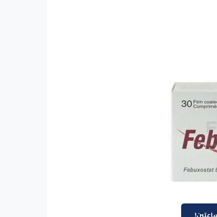
اعتين!