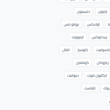
ترايتون
دايسينون
ا
اولابكس
برونتو بلس
بريدابوكس
ارموويك
نسوفيت
كلوسيز
انتنال
زيثروكان
كونفنتين
اركاليون فورت
ديبوفيت
يرتك
تلفاست