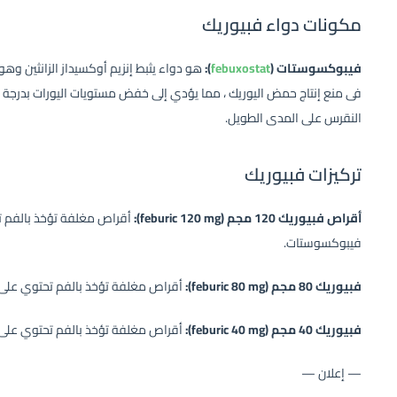
مكونات دواء فبيوريك
فيبوكسوستات (
febuxostat
):
هو دواء يثبط إنزيم أوكسيداز الزانثين وهو
فى منع إنتاج حمض اليوريك ، مما يؤدي إلى خفض مستويات اليورات بدرجة كا
النقرس على المدى الطويل.
تركيزات فبيوريك
أقراص فبيوريك 120 مجم (feburic 120 mg):
فيبوكسوستات.
فبيوريك 80 مجم (feburic 80 mg):
أقراص مغلفة تؤخذ بالفم تحتوي على 80 مجم من المادة الفعالة فيبوكسوستات
فبيوريك 40 مجم (feburic 40 mg):
أقراص مغلفة تؤخذ بالفم تحتوي على 40 مجم من المادة الفعالة فيبوكسوستات
— إعلان —