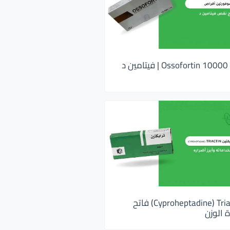
اوسوفورتين 10000 Ossofortin | فيتامين د
ترايكتين Cyproheptadine) Triactin) فاتح
 الوزن