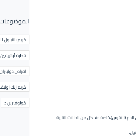
الموضوعات 
كريم بانثينول لل
قطرة أوتريفين ل
اقراص دوليبران
كريم زنك اوليف
كولوفيرين د
دم (النقرس)،خاصة عند كل من الحالات التالية:
نول.