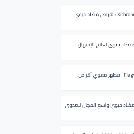
زيثرون 500 Xithrone : اقراص مضاد حيوى
:مضاد حيوى لعلاج الإسهال
فلاجيل ٥٠٠ Flagyl | مطهر معوي أقراص
ضاد حيوي واسع المجال للعدوى