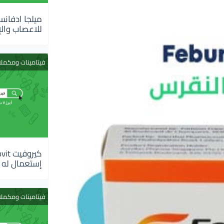
للاعصاب والإ
فيتامينات ومكمل
إستعمال له
فيتامينات ومكمل