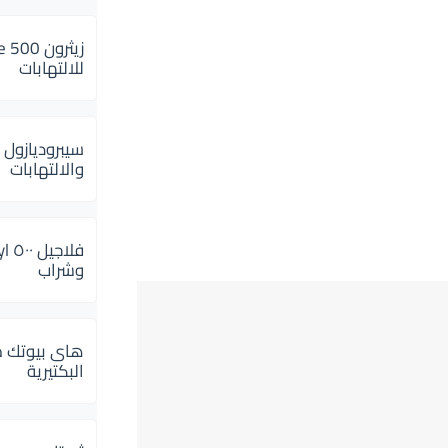
للالتهابات
سيبروديازول 
والالتهابات
وشراب
هاى بيوتك م
البكتيرية