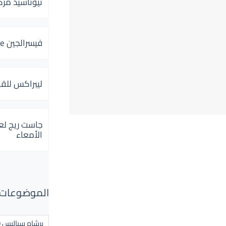
ثيوتاسيد مركب 600 و 300 لإلتهاب
فيسرالجين Visceralgine لآلام الجهاز الهضمى
ليبراكس للق
جاست ريج لع
الأمعاء
الموضوعات ال
برشام سياليس 20