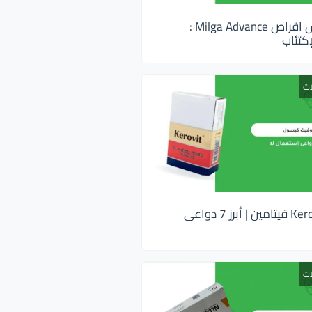
ميلجا ادفانس اقراص Milga Advance :
كتئاب
ات
كيروفيت Kerovit فيتامين | أبرز 7 دواعى
ات