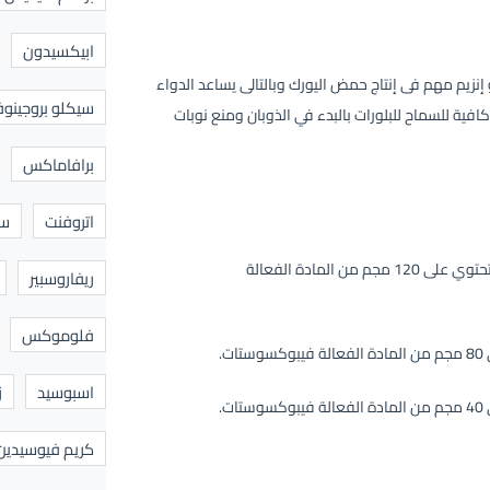
ابيكسيدون
 إنزيم مهم فى إنتاج حمض اليورك وبالتالى يساعد الدواء
سيكلو بروجينوف
فية للسماح للبلورات بالبدء في الذوبان ومنع نوبات
برافاماكس
اتروفنت
سا
أقراص مغلفة تؤخذ بالفم تحتوي على 120 مجم من المادة الفعالة
ريفاروسبير
فلوموكس
.
اسبوسيد
ز
.
كريم فيوسيدين