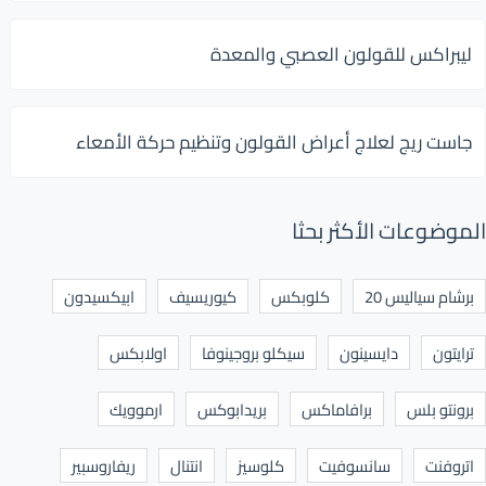
ليبراكس للقولون العصبي والمعدة
جاست ريج لعلاج أعراض القولون وتنظيم حركة الأمعاء
الموضوعات الأكثر بحثا
برشام سياليس 20
كلوبكس
كيوريسيف
ابيكسيدون
ترايتون
دايسينون
سيكلو بروجينوفا
اولابكس
برونتو بلس
برافاماكس
بريدابوكس
ارموويك
اتروفنت
سانسوفيت
كلوسيز
انتنال
ريفاروسبير