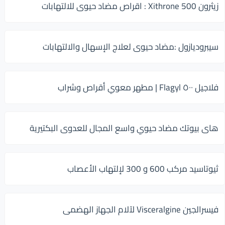
زيثرون 500 Xithrone : اقراص مضاد حيوى للالتهابات
سيبروديازول :مضاد حيوى لعلاج الإسهال والالتهابات
فلاجيل ٥٠٠ Flagyl | مطهر معوي أقراص وشراب
هاى بيوتك مضاد حيوي واسع المجال للعدوى البكتيرية
ثيوتاسيد مركب 600 و 300 لإلتهاب الأعصاب
فيسرالجين Visceralgine لآلام الجهاز الهضمى