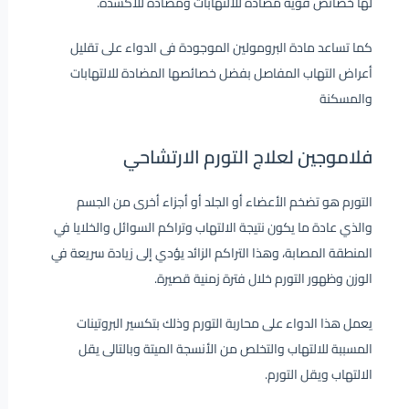
لها خصائص قوية مضادة للالتهابات ومضادة للأكسدة.
كما تساعد مادة البرومولين الموجودة فى الدواء على تقليل
أعراض التهاب المفاصل بفضل خصائصها المضادة للالتهابات
والمسكنة
فلاموجين لعلاج التورم الارتشاحي
التورم هو تضخم الأعضاء أو الجلد أو أجزاء أخرى من الجسم
والذي عادة ما يكون نتيجة الالتهاب وتراكم السوائل والخلايا في
المنطقة المصابة، وهذا التراكم الزائد يؤدي إلى زيادة سريعة في
الوزن وظهور التورم خلال فترة زمنية قصيرة.
يعمل هذا الدواء على محاربة التورم وذلك بتكسير البروتينات
المسببة للالتهاب والتخلص من الأنسجة الميتة وبالتالى يقل
الالتهاب ويقل التورم.