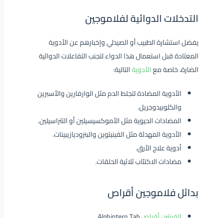
التدخلات الدوائية لفلاموجين
يفضل استشارة الطبيب أو الصيدلي وإخبارهم عن الأدوية
المعتادة قبل استعمال هذا الدواء لتجنب التفاعلات الدوائية
الضارة، خاصة مع
الأدوية
التالية:
الأدوية المضادة لتجلط الدم مثل الوارفارين والأسبرين
والكلوبيدوجريل.
المضادات الحيوية مثل الأموكسيسيلين أو التتراسيلين.
الأدوية المهدئة مثل الفينيتوين والبنزوديازيبينات.
أدوية علاج الأرق.
مضادات الاكتئاب ثلاثية الحلقات.
بدائل فلاموجين أقراص
الفينترن أقراص
Alphintern Tab.