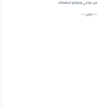
من دواعي وموانع استعماله.
— إعلان —