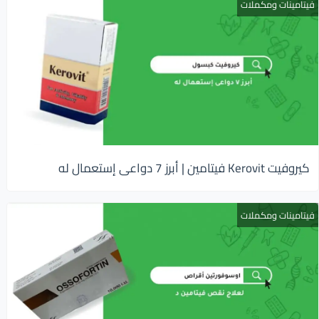
فيتامينات ومكملات
كيروفيت Kerovit فيتامين | أبرز 7 دواعى إستعمال له
فيتامينات ومكملات