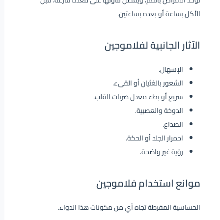
تؤخذ الأقراص بالفم، ويفضل تناولها على معدة فارغة، قبل
الأكل بساعة أو بعده بساعتين.
الآثار الجانبية لفلاموجين
الإسهال.
الشعور بالغثيان أو القىء.
سريع أو بطء معدل ضربات القلب.
الدوخة والعصبية.
الصداع.
احمرار الجلد أو الحكة.
رؤية غير واضحة.
موانع استخدام فلاموجين
الحساسية المفرطة تجاه أي من مكونات هذا الدواء.