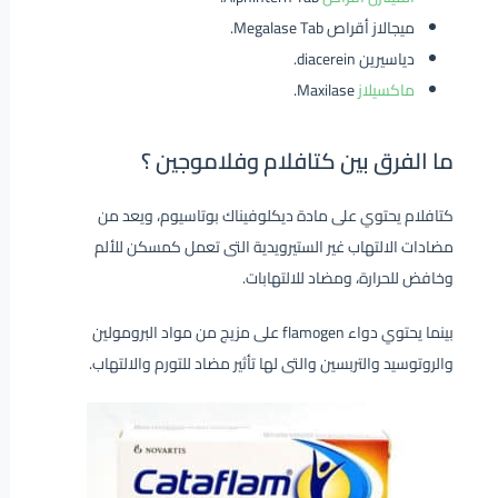
ميجالاز أقراص Megalase Tab.
دياسيرين diacerein.
ماكسيلاز
Maxilase.
ما الفرق بين كتافلام وفلاموجين ؟
كتافلام يحتوي على مادة ديكلوفيناك بوتاسيوم، ويعد من
مضادات الالتهاب غير الستيرويدية التى تعمل كمسكن للألم
وخافض للحرارة، ومضاد للالتهابات.
بينما يحتوي دواء flamogen على مزيج من مواد البرومولين
والروتوسيد والتربسين والتى لها تأثير مضاد للتورم والالتهاب.