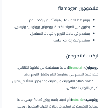
فلاموجين flamogen
يتوفر هذا الدواء على هيئة أقراص تؤخذ بالفم.
يحتوي على المواد الفعالة: برومولين وروتوسيد وتربسين.
يستخدم في حالات التورم والتهابات المفاصل.
يستخدم تحت إشراف الطبيب.
تركيب فلاموجين
برومولين (
Bromelain
)
: مادة مستخلصة من فاكهة الأناناس،
تحفز قدرة الجسم على مقاومة الألم وتقليل التورم. ويتم
استخدامه كعلاج للالتهابات والإصابات وقد يكون فعالًا في تقليل
أعراض التهاب المفاصل.
روتوسيد (
rutoside
):
أو تعرف باسم روتين (Rutin) وهي مادة
مضادة للأكسدة قد تساعد في حالات التهاب المفاصل، ودعم