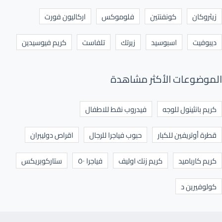
زيثروكان
كونفنتين
فلوموكس
اركاليون فورت
ديبوفيت
اسبوسيد
زيرتك
تلفاست
كريم فيوسيدين
الموضوعات الأكثر مشاهدة
كريم بانثينول للوجه
فيدروب نقط للاطفال
قطرة أوتريفين للكبار
حبوب فياجرا للرجال
اقراص دوليبران
كريم كارباميد
كريم زنك اوليف
فياجرا ٥٠
ستاركوبريكس
كولوفيرين د