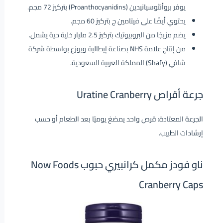
يوفر بروأنثوسيانيدين (Proanthocyanidins) بتركيز 72 مجم.
يحتوي أيضًا على فيتامين ج بتركيز 60 مجم.
يضم مزيجًا من البروبيوتيك بتركيز 2.5 مليار خلية حية يشمل.
من إنتاج علامة NHS بصناعة إيطالية ويوزع بواسطة شركة
شافي (Shafy) المملكة العربية السعودية.
جرعة أقراص Uratine Cranberry
الجرعة المعتادة: قرص واحد يمضغ يوميًا بعد الطعام أو حسب
إرشادات الطبيب.
ناو فودز مكمل كرانبيري حبوب Now Foods
Cranberry Caps