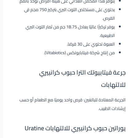
يتوفر هذا المكمل الغذائي على هيئة أقراص تؤخذ بالفم.
يحتوي على مستخلص التوت البري بتركيز 750 مجم في
القرص.
يوفر تركيزًا عاليًا يعادل 18.75 جم من ثمار التوت البري
الطبيعية.
العبوة تحتوي على 30 قرصًا.
من إنتاج شركة فيتابايوتكس (Vitabiotics).
جرعة فيتابيوتك الترا حبوب كرانبيري
للالتهابات
الجرعة المعتادة للبالغين: قرص واحد يوميًا مع الطعام أو حسب
إرشادات الطبيب.
يوراتين حبوب كرانبيري للالتهابات Uratine