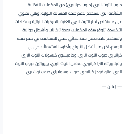
حبوب التوت البري (حبوب كرانبيري) من المكملات الغذائية
الشائعة التي تستخدم لدعم صحة المسالك البولية، وهي تحتوي
على مستخلص ثمار التوت البري الغنية بالمركبات النباتية ومضادات
الأكسدة. تتوفر هذه المكملات بعدة تركيزات وأشكال دوائية،
وتستخدم عادة ضمن نمط غذائي صحي للمساعدة في دعم صحة
الجسم، لكن من أفضل الأنواع وأكثرها استعمالًا: جي بي
كرانبيري حبوب التوت البري، وجاميسون كبسولات التوت البري،
وفيتابيوتك الترا كرانبيري مكمل التوت البري، ويوراتين حبوب التوت
البري، وناو فودز كرانبيري حبوب، وسولاراي حبوب توت بري.
— إعلان —