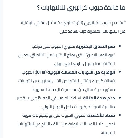
ما فائدة حبوب كرانبيري للالتهابات ؟
تُستخدم حبوب الكرانبيري (التوت البري) كمكمل غذائي للوقاية
من الالتهابات المتكررة حيث تساعد على:
منع التصاق البكتيريا:
تحتوي الحبوب على مركب
“بروانثوسيانيدين” الذي يمنع البكتيريا من الالتصاق بجدران
المثانة، مما يسهل طردها مع البول.
الوقاية من التهابات المسالك البولية (UTIs):
الحبوب
فعالة كإجراء وقائي للأشخاص الذين يعانون من التهابات
متكررة، حيث تقلل من عدد مرات الإصابة السنوية.
دعم صحة المثانة:
تساعد الحبوب في الحفاظ على بيئة غير
مناسبة لنمو الميكروبات داخل الجهاز البولي.
مضاد للأكسدة:
تحتوي الحبوب على بوليفينولات قوية
تحمي خلايا المسالك البولية من التلف الناتج عن الالتهابات
المزمنة.