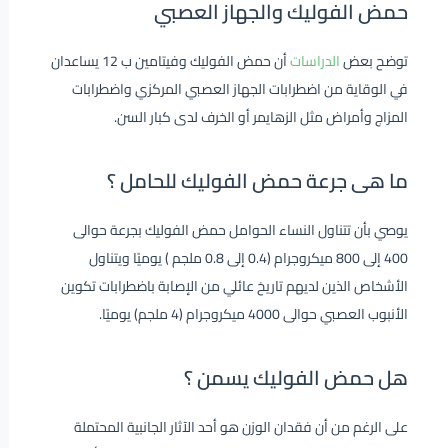
حمض الفوليك والجهاز العصبي
توضح بعض
الدراسات
أن حمض الفوليك وفيتامين ب 12 يساعدان
في الوقاية من اضطرابات الجهاز العصبي المركزي واضطرابات
المزاج وأمراض مثل الزهايمر أو الخرف لدى كبار السن.
ما هى جرعة حمض الفوليك للحامل ؟
يوصي بأن تتناول النساء الحوامل حمض الفوليك بجرعة حوالى
400 إلى 800 ميكروجرام (0.4 إلى 0.8 ملجم ) يوميًا ويتناول
الأشخاص الذين لديهم تاريخ عائلي من الإصابة باضطرابات تكوين
الأنبوب العصبي حوالى 4000 ميكروجرام (4 ملجم) يوميًا.
هل حمض الفوليك يسمن ؟
على الرغم من أن فقدان الوزن هو أحد الآثار الجانبية المحتملة