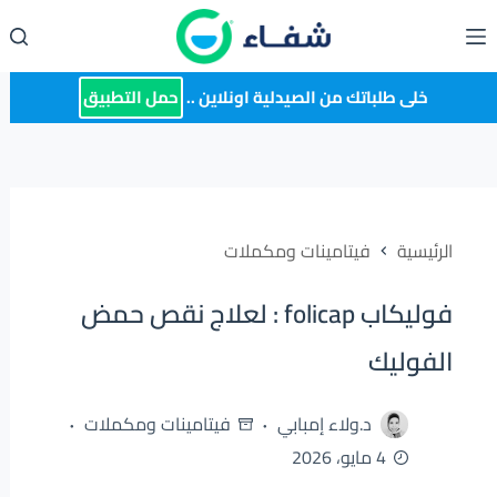
لتجاوز
لى
لمحتوى
خلى طلباتك من الصيدلية اونلاين ..
حمل التطبيق
الرئيسية
فيتامينات ومكملات
فوليكاب folicap : لعلاج نقص حمض
الفوليك
د.ولاء إمبابي
فيتامينات ومكملات
4 مايو، 2026