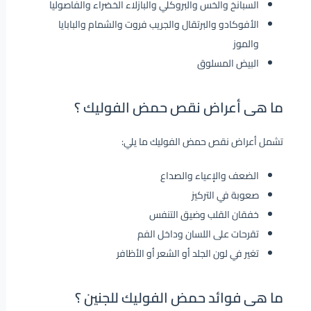
السبانخ والخس والبروكلي والبازلاء الخضراء والفاصوليا
الأفوكادو والبرتقال والجريب فروت والشمام والبابايا
والموز
البيض المسلوق
ما هى أعراض نقص حمض الفوليك ؟
تشمل أعراض نقص حمض الفوليك ما يلي:
الضعف والإعياء والصداع
صعوبة في التركيز
خفقان القلب وضيق التنفس
تقرحات على اللسان وداخل الفم
تغير في لون الجلد أو الشعر أو الأظافر
ما هى فوائد حمض الفوليك للجنين ؟