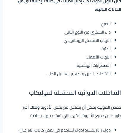
قبل تناول الدواء يجب إخبار الطبيب فى حالة الإصابة بأى من
الحالات التالية:
الصرع
داء السكري من النوع الثانى
التهاب المفصل الروماتويدي
الذئبة
التهاب الأمعاء
الاضطرابات الهضمية
الأشخاص الذين يخضعون لغسيل الكلى
التداخلات الدوائية المحتملة لفوليكاب
حمض الفوليك يمكن أن يتفاعل مع بعض الأدوية ولذلك أخبر
طبيبك عن جميع الأدوية الأخرى التي تستخدمها ، وخاصة:
دواء رالتريكسيد (دواء يُستخدم فى بعض حالات السرطان)