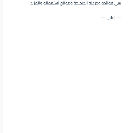
هى فوائده وجرعته الصحيحة وموانع استعماله والمزيد.
— إعلان —