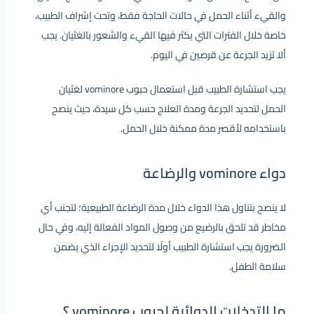
والقيء أثناء الحمل في حالات الحاجة فقط، وتحت إشراف الطبيب،
خاصة خلال الفترات التي يكثر فيها القيء والشعور بالغثيان. يجب
ألا تزيد الجرعة عن قرصين في اليوم.
يجب استشارة الطبيب قبل استعمال حبوب vominore لغثيان
الحمل لتحديد الجرعة ومدة العلاج حسب كل سيدة، حيث ينصح
باستخدامه لأقصر مدة ممكنة خلال الحمل.
دواء vominore والرضاعة
لا ينصح بتناول هذا الدواء خلال مدة الرضاعة الطبيعية؛ لتجنب أي
مخاطر قد تلحق بالرضيع من وصول المواد الفعالة إليه، وفي حال
الضرورة يجب استشارة الطبيب أولًا لتحديد الإجراء الذي يضمن
سلامة الطفل.
ما التدخلات الدوائية لحبوب vominore ؟