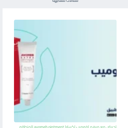
مقالات مشابهة
تجربتي مع مرهم افوميب اكسترا avomeb ointment للمنطقه