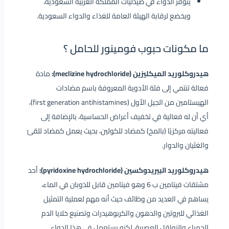
يتوفر الدواء في صيدليات المملكة العربية السعودية،
ويخضع لرقابة الهيئة العامة للغذاء والدواء السعودية.
ما مكونات حبوب فومينور للحامل ؟
هيدروكلوريد الميكليزين (meclizine hydrochloride):
مادة
فعالة تنتمي إلى فئة الأدوية المعروفة باسم مضادات
الهيستامين من الجيل الأول (first generation antihistamines)،
أي أن له فعالية في تخفيف أعراض الحساسية، بالإضافة إلى
فعاليته مركزيًا (بالمخ) كمضاد للكولين، بحيث يعمل كمضاد للقئ
والغثيان والدوار.
هيدروكلوريد البيريدوكسين (pyridoxine hydrochloride):
أحد
مشتقات فيتامين ب 6 وهو فيتامين قابل للذوبان في الماء،
يساهم في العديد من وظائف حيث أنه مهم لعملية التمثيل
الغذائي للبروتين والدهون والكربوهيدرات وتصنيع خلايا الدم
الحمراء والنواقل العصبية، لكنه يستعمل في هذا الدواء