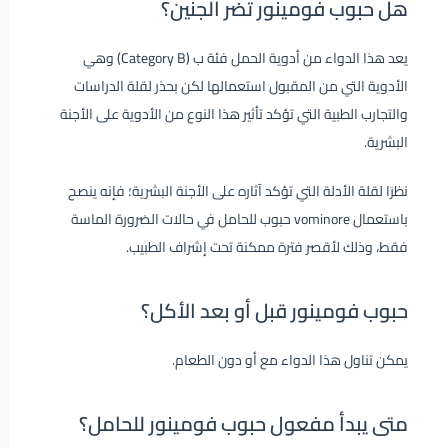
هل حبوب فومينور تضر الجنين؟
يعد هذا الدواء من أدوية الحمل فئة ب (Category B) وهي
الأدوية التي من المقبول استعمالها لكن بحذر لقلة الدراسات
والتجارب الطبية التي تؤكد تأثير هذا النوع من الأدوية على الأجنة
البشرية.
نظرَا لقلة الأدلة التي تؤكد آثاره على الأجنة البشرية؛ فإنه ينصح
باستعمال vominore حبوب للحامل في حالات الضرورة الماسة
فقط، وذلك لأقصر فترة ممكنة تحت إشراف الطبيب.
حبوب فومينور قبل أو بعد الأكل؟
يمكن تناول هذا الدواء مع أو دون الطعام.
متى يبدأ مفعول حبوب فومينور للحامل؟