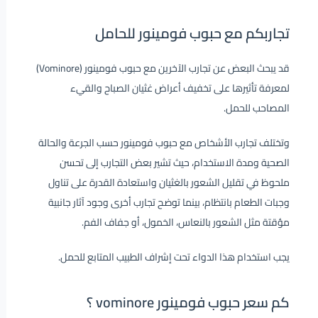
تجاربكم مع حبوب فومينور للحامل
قد يبحث البعض عن تجارب الآخرين مع حبوب فومينور (Vominore)
لمعرفة تأثيرها على تخفيف أعراض غثيان الصباح والقيء
المصاحب للحمل.
وتختلف تجارب الأشخاص مع حبوب فومينور حسب الجرعة والحالة
الصحية ومدة الاستخدام، حيث تشير بعض التجارب إلى تحسن
ملحوظ في تقليل الشعور بالغثيان واستعادة القدرة على تناول
وجبات الطعام بانتظام، بينما توضح تجارب أخرى وجود آثار جانبية
مؤقتة مثل الشعور بالنعاس، الخمول، أو جفاف الفم.
يجب استخدام هذا الدواء تحت إشراف الطبيب المتابع للحمل.
كم سعر حبوب فومينور vominore ؟