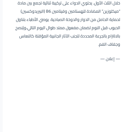
خلال الثلث الأول. يحتوي الدواء على تركيبة ثنائية تجمع بين مادة
“ميكلوزين” المضادة للهستامين وفيتامين B6 (البيريدوكسين)
لحماية الحامل من الدوار والدوخة الصباحية. يوصي الأطباء بتناول
الحبوب قبل النوم لضمان مفعول ممتد طوال اليوم التالي،ويُنصح
بالالتزام بالجرعة المحددة لتجنب الآثار الجانبية المؤقتة كالنعاس
وجفاف الفم.
— إعلان —