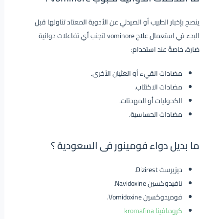
ينصح بإخبار الطبيب أو الصيدلي عن الأدوية المعتاد تناولها قبل
البدء في استعمال علاج vominore لتجنب أي تفاعلات دوائية
ضارة، خاصةً عند استخدام:
مضادات القيء أو الغثيان الأخرى.
مضادات الاكتئاب.
الكحوليات أو المهدئات.
مضادات الحساسية.
ما بديل دواء فومينور فى السعودية ؟
ديزيرست Dizirest.
نافيدوكسين Navidoxine.
فوميدوكسين Vomidoxine.
كرومافينا kromafina