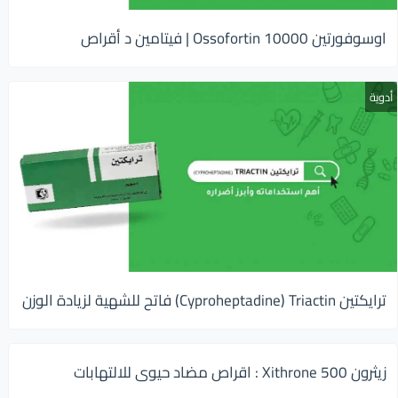
اوسوفورتين 10000 Ossofortin | فيتامين د أقراص
أدوية
ترايكتين Cyproheptadine) Triactin) فاتح للشهية لزيادة الوزن
زيثرون 500 Xithrone : اقراص مضاد حيوى للالتهابات