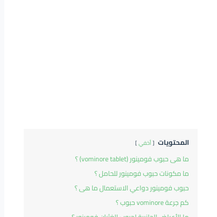
المحتويات
أخفي
ما هى حبوب فومينور (vominore tablet) ؟
ما مكونات حبوب فومينور للحامل ؟
حبوب فومينور دواعي الاستعمال ما هى ؟
كم جرعة vominore حبوب ؟