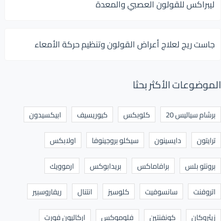
ليبراكس للقولون العصبي والمعدة
جاست ريج لعلاج أعراض القولون وتنظيم حركة الأمعاء
الموضوعات الأكثر بحثا
برشام سياليس 20
كلوبكس
كيوريسيف
ابيكسيدون
ترايتون
دايسينون
سيكلو بروجينوفا
اولابكس
برونتو بلس
برافاماكس
بريدابوكس
ارموويك
اتروفنت
سانسوفيت
كلوسيز
انتنال
ريفاروسبير
زيثروكان
كونفنتين
فلوموكس
اركاليون فورت