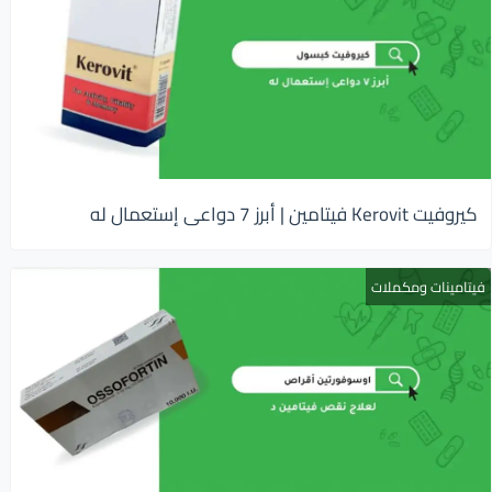
كيروفيت Kerovit فيتامين | أبرز 7 دواعى إستعمال له
فيتامينات ومكملات