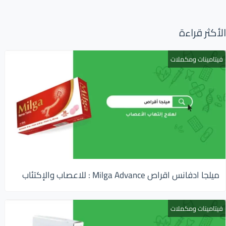
الأكثر قراءة
فيتامينات ومكملات
ميلجا ادفانس اقراص Milga Advance : للاعصاب والإكتئاب
فيتامينات ومكملات