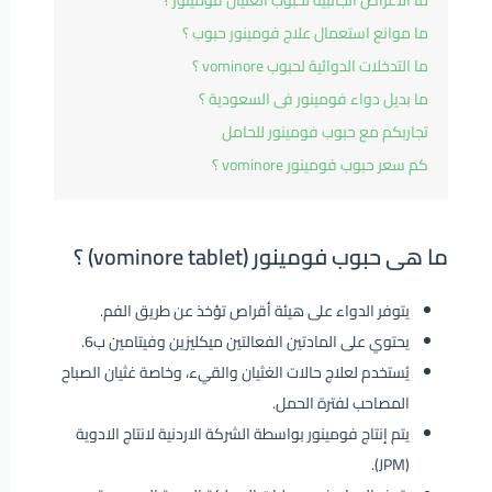
ما الأعراض الجانبية لحبوب الغثيان فومينور ؟
ما موانع استعمال علاج فومينور حبوب ؟
ما التدخلات الدوائية لحبوب vominore ؟
ما بديل دواء فومينور فى السعودية ؟
تجاربكم مع حبوب فومينور للحامل
كم سعر حبوب فومينور vominore ؟
ما هى حبوب فومينور (vominore tablet) ؟
يتوفر الدواء على هيئة أقراص تؤخذ عن طريق الفم.
يحتوي على المادتين الفعالتين ميكليزين وفيتامين ب6.
يُستخدم لعلاج حالات الغثيان والقيء، وخاصة غثيان الصباح
المصاحب لفترة الحمل.
يتم إنتاج فومينور بواسطة الشركة الاردنية لانتاج الادوية
(JPM).