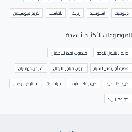
ديبوفيت
اسبوسيد
زيرتك
تلفاست
كريم فيوسيدين
الموضوعات الأكثر مشاهدة
كريم بانثينول للوجه
فيدروب نقط للاطفال
قطرة أوتريفين للكبار
حبوب فياجرا للرجال
اقراص دوليبران
كريم كارباميد
كريم زنك اوليف
فياجرا ٥٠
ستاركوبريكس
كولوفيرين د