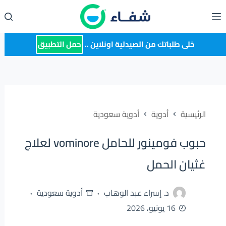
لتجاوز
لى
لمحتوى
خلى طلباتك من الصيدلية اونلاين ..
حمل التطبيق
الرئيسية
أدوية
أدوية سعودية
حبوب فومينور للحامل vominore لعلاج
غثيان الحمل
د. إسراء عبد الوهاب
أدوية سعودية
16 يونيو، 2026