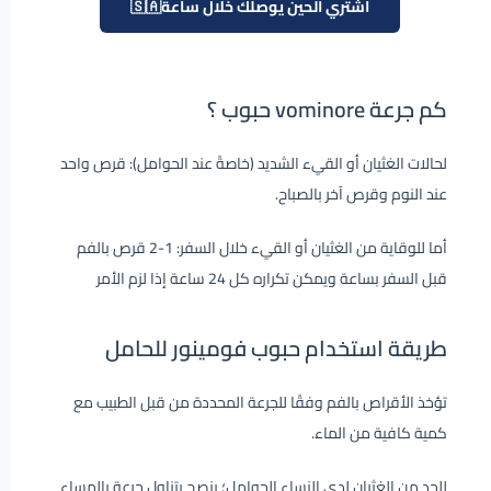
اشتري الحين يوصلك خلال ساعة🇸🇦
كم جرعة vominore حبوب ؟
لحالات الغثيان أو القيء الشديد (خاصةً عند الحوامل): قرص واحد
عند النوم وقرص آخر بالصباح.
أما للوقاية من الغثيان أو القيء خلال السفر: 1-2 قرص بالفم
قبل السفر بساعة ويمكن تكراره كل 24 ساعة إذا لزم الأمر
طريقة استخدام حبوب فومينور للحامل
تؤخذ الأقراص بالفم وفقًا للجرعة المحددة من قبل الطبيب مع
كمية كافية من الماء.
للحد من الغثيان لدى النساء الحوامل؛ ينصح بتناول جرعة بالمساء