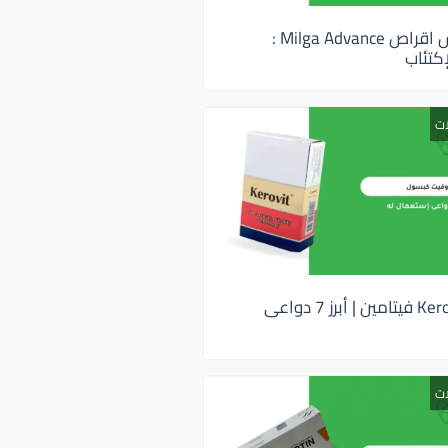
ميلجا ادفانس اقراص Milga Advance :
كتئاب
ات
كيروفيت Kerovit فيتامين | أبرز 7 دواعى
ات