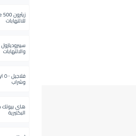
للالتهابات
سيبروديازول 
والالتهابات
وشراب
هاى بيوتك م
البكتيرية