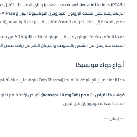
(assium competitive acid blockers (PCAB
حمض المعدة إلى داخل تجويف المعدة مقابل نقل أيونات البوتاسيوم (K +) إلى داخل جدار المعدة.
عندما تتوقف مضخة البروتون عن نقل 
المعدة مما يقلل من الشعور بالحموضة والحرقان الناتج عن زيادة حمض ال
أنواع دواء فونسيكا
هذا الدواء من إنتاج شركة زيتا فارما (Zeta Pharma) يتوفر على هيئة أقراص بتركيزين هما:
فونسيكا اقراص ٢٠ مجم (Vonseca 10 mg Tab):
المادة الفعالة فونوبرازان لكل قرص.
— إعلان —