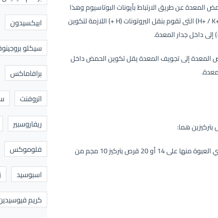
pot)) والتي تعمل على تقليل حمض المعدة عن طريق الارتباط بأيونات البوتاسيوم وهذا
الارتباط يمنع عمل مضخة البروتون (هيدروجين البوتاسيوم أتيبيز أو H+ / K+ ATPase) التى تقوم بنقل البروتونات (H +) اللازمة لتكوين
ابيكسيدون
سيكلو بروجينوف
البروتونات (H +) اللازمة لتكوين حمض المعدة إلى تجويف المعدة يقل تكوين الحمض داخل
معدة.
برافاماكس
اتروفنت
سا
ريفاروسبير
فلوموكس
أقراص تؤخذ بالفم تحتوي العبوة منها على 14 أو 20 قرص بتركيز 10 مجم من
اسبوسيد
ز
كريم فيوسيدين