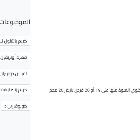
الموضوعات 
كريم بانثينول لل
قطرة أوتريفين ل
اقراص دوليبران
كريم زنك اوليف
أقراص تؤخذ بالفم تحتوي العبوة منها على 14 أو 20 قرص بتركيز 20 مجم
كولوفيرين د