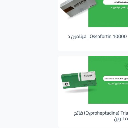
اوسوفورتين 10000 Ossofortin | فيتامين د
ترايكتين Cyproheptadine) Triactin) فاتح
 الوزن