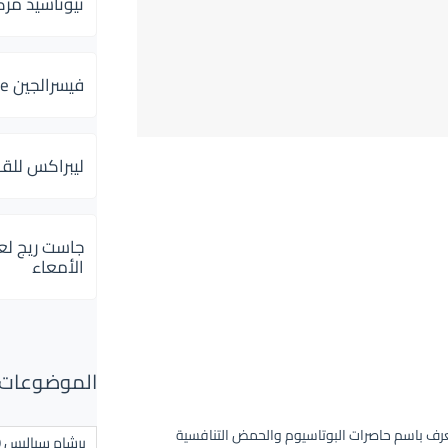
ثيوتاسيد مركب 600 و 300 لإلتهاب
فيسرالجين Visceralgine لآلام الجهاز الهضمى
ليبراكس للق
جاست ريج لع
الأمعاء
الموضوعات ال
عرف باسم حاصرات البوتاسيوم والحمض التنافسية
برشام سياليس 20