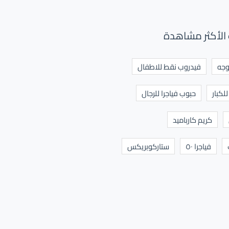
الأكثر مشاهدة
وجه
فيدروب نقط للاطفال
لكبار
حبوب فياجرا للرجال
كريم كارباميد
فياجرا ٥٠
ستاركوبريكس