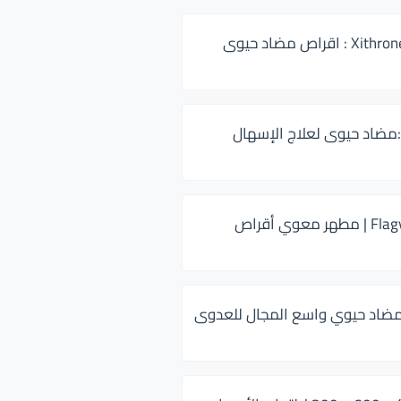
زيثرون 500 Xithrone : اقراص مضاد حيوى
:مضاد حيوى لعلاج الإسهال
فلاجيل ٥٠٠ Flagyl | مطهر معوي أقراص
ضاد حيوي واسع المجال للعدوى