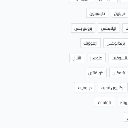
ترايتون
دايسينون
ا
اولابكس
برونتو بلس
بريدابوكس
ارموويك
نسوفيت
كلوسيز
انتنال
زيثروكان
كونفنتين
اركاليون فورت
ديبوفيت
يرتك
تلفاست