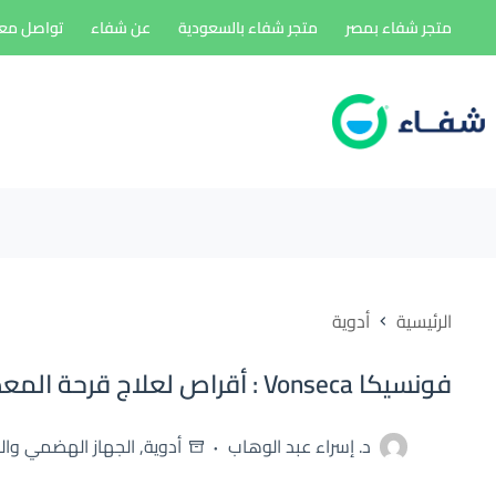
لتجاوز
متجر شفاء بمصر
متجر شفاء بالسعودية
عن شفاء
تواصل معن
لى
لمحتوى
الرئيسية
أدوية
فونسيكا Vonseca : أقراص لعلاج قرحة المعدة وارتجاع المرىء
د. إسراء عبد الوهاب
أدوية
,
الجهاز الهضمي وال