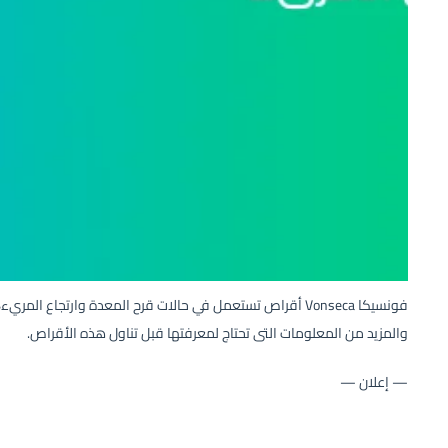
فونسيكا Vonseca أقراص تستعمل في حالات قرح المعدة وارتجاع ا
والمزيد من المعلومات التى تحتاج لمعرفتها قبل تناول هذه الأقراص.
— إعلان —