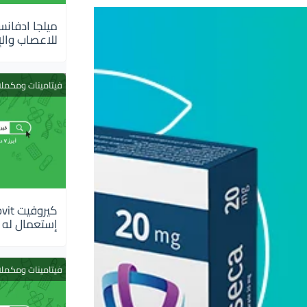
للاعصاب والإ
فيتامينات ومكمل
إستعمال له
فيتامينات ومكمل