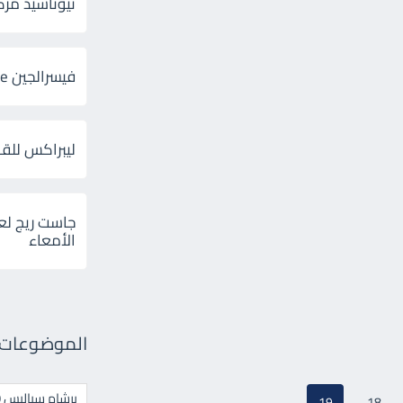
ثيوتاسيد مركب 600 و 300 لإلتهاب
فيسرالجين Visceralgine لآلام الجهاز الهضمى
ليبراكس للق
جاست ريج لع
الأمعاء
الموضوعات ال
برشام سياليس 20
19
18