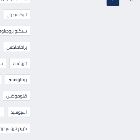
ابيكسيدون
سيكلو بروجينوف
برافاماكس
اتروفنت
سا
ريفاروسبير
فلوموكس
اسبوسيد
ز
كريم فيوسيدين