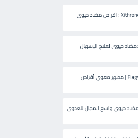
زيثرون 500 Xithrone : اقراص مضاد حيوى
:مضاد حيوى لعلاج الإسهال
فلاجيل ٥٠٠ Flagyl | مطهر معوي أقراص
ضاد حيوي واسع المجال للعدوى