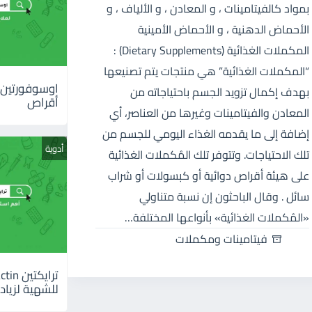
بمواد كالفيتامينات ، و المعادن ، و الألياف ، و
الأحماض الدهنية ، و الأحماض الأمينية
المكملات الغذائية (Dietary Supplements) :
“المكملات الغذائية” هي منتجات يتم تصنيعها
بهدف إكمال تزويد الجسم باحتياجاته من
أقراص
المعادن والفيتامينات وغيرها من العناصر، أي
إضافة إلى ما يقدمه الغذاء اليومي للجسم من
أدوية
تلك الاحتياجات. وتتوفر تلك المُكملات الغذائية
على هيئة أقراص دوائية أو كبسولات أو شراب
سائل . وقال الباحثون إن نسبة متناولي
«المُكملات الغذائية» بأنواعها المختلفة…
فيتامينات ومكملات
للشهية لزيادة