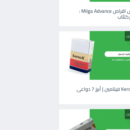
ميلجا ادفانس اقراص Milga Advance :
كتئاب
ات
كيروفيت Kerovit فيتامين | أبرز 7 دواعى
ات