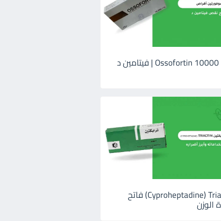
اوسوفورتين 10000 Ossofortin | فيتامين د
ترايكتين Cyproheptadine) Triactin) فاتح
 الوزن