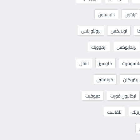
ترايتون
دايسينون
ا
اولابكس
برونتو بلس
بريدابوكس
ارموويك
نسوفيت
كلوسيز
انتنال
زيثروكان
كونفنتين
اركاليون فورت
ديبوفيت
يرتك
تلفاست