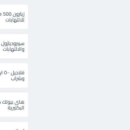
للالتهابات
سيبروديازول 
والالتهابات
وشراب
هاى بيوتك م
البكتيرية