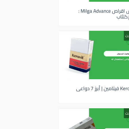
ميلجا ادفانس اقراص Milga Advance :
كتئاب
ات
كيروفيت Kerovit فيتامين | أبرز 7 دواعى
ات