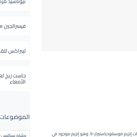
ثيوتاسيد مركب 600 و 300 لإلتهاب
فيسرالجين Visceralgine لآلام الجهاز الهضمى
ليبراكس للق
جاست ريج لع
الأمعاء
الموضوعات ال
هو دواء ينتمي إلى فئة من الأدوية تعرف بمثبطات إنزيم فوسفودياستيراز-5، وهو إنزيم موجود في
برشام سياليس 20