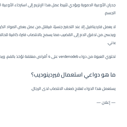
جدران الأوعية الدموية ويؤدي تثبيط عمل هذا الإنزيم إلى استرخاء الأوعية
الجسم.
لا يعمل فاردينافيل إلا عند التحفيز جنسيًا، فيقلل من عمل بعض المواد الكي
ويحسن من تدفق الدم إلى القضيب مما يسمح بالانتصاب فترة كافية للحالا
بدني.
تحتوي العبوة من دواء verdenodeb على 4 أقراص مغلفة تؤخذ بالفم، ويحتوي القرص الواحد على 20 مجم من المادة الفعالة.
ما هو دواعي استعمال فيردينوديب؟
يستعمل هذا الدواء لعلاج ضعف الانتصاب لدى الرجال.
— إعلان —