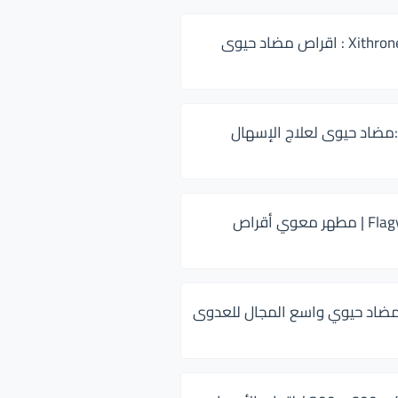
زيثرون 500 Xithrone : اقراص مضاد حيوى
:مضاد حيوى لعلاج الإسهال
فلاجيل ٥٠٠ Flagyl | مطهر معوي أقراص
ضاد حيوي واسع المجال للعدوى