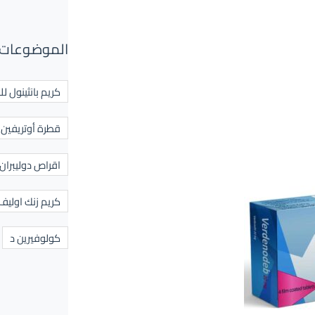
الموضوعات 
كريم بانثينول لل
قطرة أوتريفين ل
اقراص دوليبران
كريم زنك اوليف
كولوفيرين د