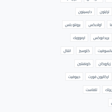
ترايتون
دايسينون
ا
اولابكس
برونتو بلس
بريدابوكس
ارموويك
نسوفيت
كلوسيز
انتنال
زيثروكان
كونفنتين
اركاليون فورت
ديبوفيت
يرتك
تلفاست