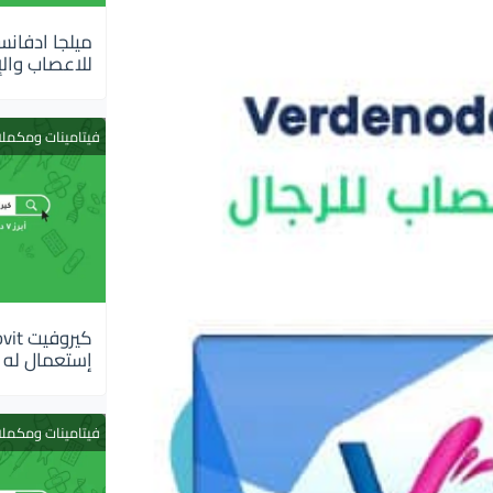
للاعصاب والإ
فيتامينات ومكمل
إستعمال له
فيتامينات ومكمل