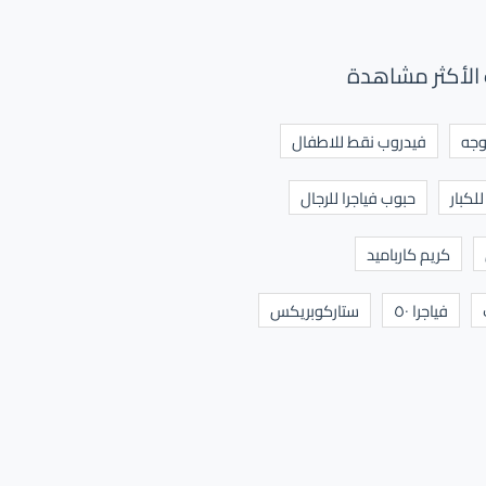
الأكثر مشاهدة
وجه
فيدروب نقط للاطفال
لكبار
حبوب فياجرا للرجال
كريم كارباميد
فياجرا ٥٠
ستاركوبريكس