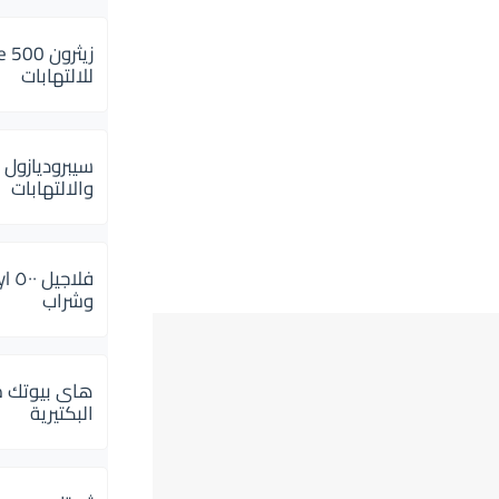
للالتهابات
سيبروديازول 
والالتهابات
وشراب
هاى بيوتك م
البكتيرية