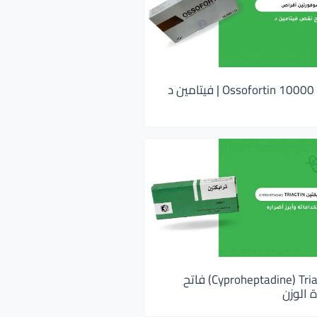
اوسوفورتين 10000 Ossofortin | فيتامين د
ترايكتين Cyproheptadine) Triactin) فاتح
 الوزن