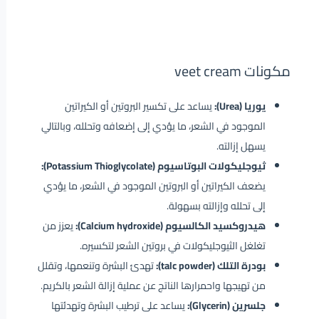
مكونات veet cream
يوريا (Urea):
يساعد على تكسير البروتين أو الكيراتين
الموجود في الشعر، ما يؤدي إلى إضعافه وتحلله، وبالتالي
يسهل إزالته.
ثيوجليكولات البوتاسيوم (Potassium Thioglycolate):
يضعف الكيراتين أو البروتين الموجود في الشعر، ما يؤدي
إلى تحلله وإزالته بسهولة.
هيدروكسيد الكالسيوم (Calcium hydroxide):
يعزز من
تغلغل الثيوجليكولات في بروتين الشعر لتكسيره.
بودرة التلك (talc powder):
تهدئ البشرة وتنعمها، وتقلل
من تهيجها واحمرارها الناتج عن عملية إزالة الشعر بالكريم.
جلسرين (Glycerin):
يساعد على ترطيب البشرة وتهدئتها