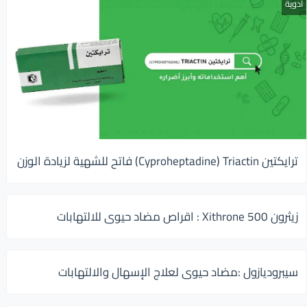
أدوية
ترايكتين Cyproheptadine) Triactin) فاتح للشهية لزيادة الوزن
زيثرون 500 Xithrone : اقراص مضاد حيوى للالتهابات
سيبروديازول :مضاد حيوى لعلاج الإسهال والالتهابات