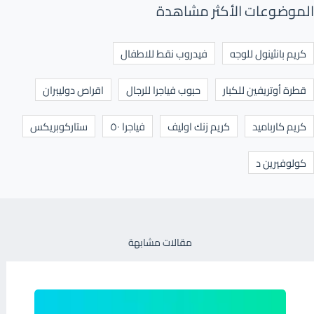
الموضوعات الأكثر مشاهدة
كريم بانثينول للوجه
فيدروب نقط للاطفال
قطرة أوتريفين للكبار
حبوب فياجرا للرجال
اقراص دوليبران
كريم كارباميد
كريم زنك اوليف
فياجرا ٥٠
ستاركوبريكس
كولوفيرين د
مقالات مشابهة