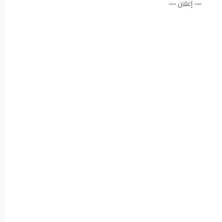
— إعلان —