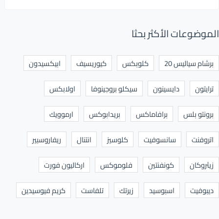
الموضوعات الأكثر بحثا
برشام سياليس 20
كلوبكس
كيوريسيف
ابيكسيدون
ترايتون
دايسينون
سيكلو بروجينوفا
اولابكس
برونتو بلس
برافاماكس
بريدابوكس
ارموويك
اتروفنت
سانسوفيت
كلوسيز
انتنال
ريفاروسبير
زيثروكان
كونفنتين
فلوموكس
اركاليون فورت
ديبوفيت
اسبوسيد
زيرتك
تلفاست
كريم فيوسيدين