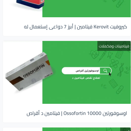
كيروفيت Kerovit فيتامين | أبرز 7 دواعى إستعمال له
فيتامينات ومكملات
اوسوفورتين 10000 Ossofortin | فيتامين د أقراص