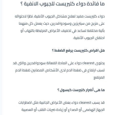
ما فائدة دواء كليريست للجيوب الانفية ؟
دواء كليريست مفيد لعلاج مشاكل الجيوب الأنفية، نظرًا لاحتوائه
على مزيج من سيتريزين وسودوافدرين، حيث يعمل كل منهما
بآلية مختلفة تساعد في تخفيف الأعراض المرتبطة بالتهاب أو
احتقان الجيوب الأنفية.
هل اقراص كليريست يرفع الضغط ؟
يحتوى clearest دواء على المادة الفعالة سودوافدرين والتى قد
تسبب ارتفاع فى ضغط الدم لدى الأشخاص المصابين ضغط الدم
المرتفع
ما هى أضرار كليرست كبسول ؟
قد يسبب clearest دواء بعض الأعراض الجانبية مثل اضطرابات
الجهاز الهضمى أو الصداع أو زيادة ضربات القلب أو العصبية