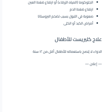
الجلوكوما (المياه الزرقاء) أو ارتفاع ضغط العين
ارتفاع ضغط الدم
صعوبة في التبول بسبب تضخم البروستاتا
أمراض الكبد أو الكلى
علاج كليريست للأطفال
الدواء لا يُنصح باستعماله للأطفال أقل من ١٢ سنة
— إعلان —