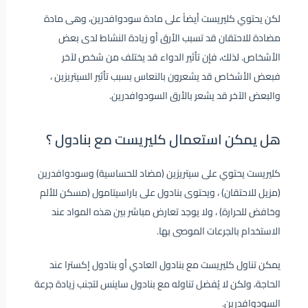
لكن يحتوي كليريست أيضاً على مادة سودوافدرين، وهى مادة
مضادة للاحتقان قد تسبب الأرق أو زيادة النشاط لدى بعض
الأشخاص. لذلك، فإن تأثير الدواء قد يختلف من شخص لآخر
فبعض الأشخاص قد يشعرون بالنعاس بسبب تأثير السيتريزين ،
والبعض الآخر قد يشعر بالأرق السودوافدرين.
هل يمكن استعمال كليريست مع بنادول ؟
كليريست يحتوي على سيتريزين (مضاد للحساسية) وسودوافدرين
(مزيل للاحتقان) ، ويحتوى بنادول على باراسيتامول (مسكن للألم
وخافض للحرارة) ، ولا يوجد تعارض مباشر بين هذه المواد عند
الاستخدام بالجرعات الموصى بها.
يمكن تناول كليريست مع بنادول العادي أو بنادول إكسترا عند
الحاجة، ولكن لا يُفضل تناوله مع بنادول ساينس لتجنب زيادة جرعة
السودوافدرين.