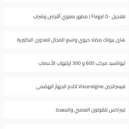
فلاجيل ٥٠٠ Flagyl | مطهر معوي أقراص وشراب
هاى بيوتك مضاد حيوي واسع المجال للعدوى البكتيرية
ثيوتاسيد مركب 600 و 300 لإلتهاب الأعصاب
فيسرالجين Visceralgine لآلام الجهاز الهضمى
ليبراكس للقولون العصبي والمعدة