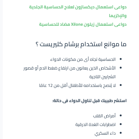
دواعى استعمال ديكسازون لعلاج الحساسية الجلدية
والإكزيما
دواعى استعمال زيلون Xilone مضاد للحساسية
ما موانع استخدام برشام كليريست ؟
الحساسية تجاه أى من مكونات الدواء
الأشخاص الذين يعانون من ارتفاع ضغط الدم أو قصور
الشرايين التاجية
لا يُنصح باستخدامه للأطفال أقل من 12 عامًا
استشر طبيبك قبل تناول الدواء فى حالة:
أمراض القلب
اضطرابات الغدة الدرقية
داء السكري