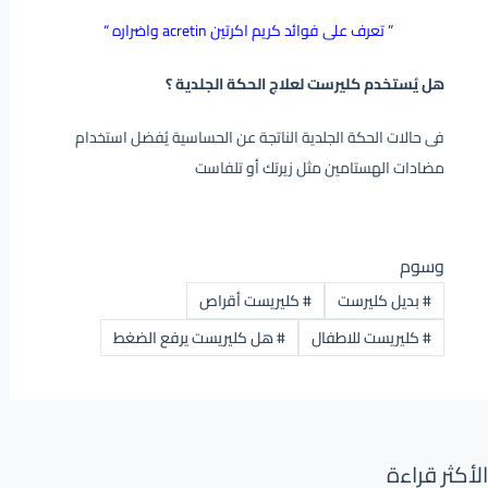
” تعرف على فوائد كريم اكرتين acretin واضراره “
هل يُستخدم كليرست لعلاج الحكة الجلدية ؟
فى حالات الحكة الجلدية الناتجة عن الحساسية يُفضل استخدام
مضادات الهستامين مثل زيرتك أو تلفاست
وسوم
#
بديل كليرست
#
كليريست أقراص
#
كليريست للاطفال
#
هل كليريست يرفع الضغط
الأكثر قراءة