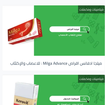
فيتامينات ومكملات
ميلجا ادفانس اقراص Milga Advance : للاعصاب والإكتئاب
فيتامينات ومكملات