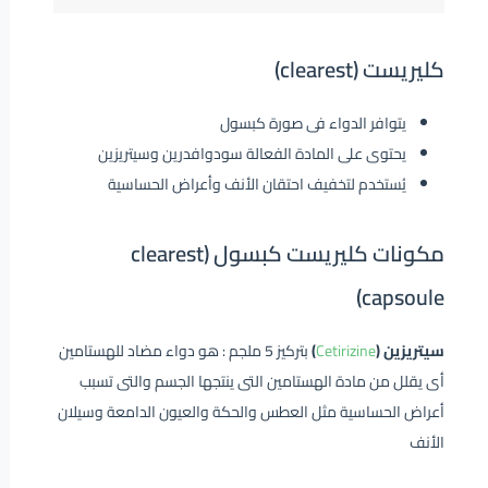
كليريست (clearest)
يتوافر الدواء فى صورة كبسول
يحتوى على المادة الفعالة سودوافدرين وسيتريزين
يُستخدم لتخفيف احتقان الأنف وأعراض الحساسية
مكونات كليريست كبسول (clearest
capsoule)
سيتريزين (
Cetirizine
)
بتركيز 5 ملجم : هو دواء مضاد للهستامين
أى يقلل من مادة الهستامين التى ينتجها الجسم والتى تسبب
أعراض الحساسية مثل العطس والحكة والعيون الدامعة وسيلان
الأنف