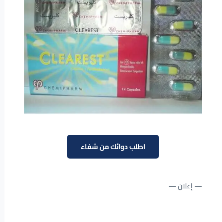
اطلب دوائك من شفاء
— إعلان —