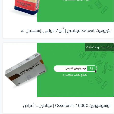
كيروفيت Kerovit فيتامين | أبرز 7 دواعى إستعمال له
فيتامينات ومكملات
اوسوفورتين 10000 Ossofortin | فيتامين د أقراص