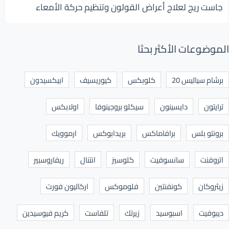
جاست ريج لعلاج أعراض القولون وتنظيم حركة الأمعاء
الموضوعات الأكثر بحثا
برشام سياليس 20
كلوبكس
كيوريسيف
ابيكسيدون
ترايتون
دايسينون
سيكلو بروجينوفا
اولابكس
برونتو بلس
برافاماكس
بريدابوكس
ارموويك
اتروفنت
سانسوفيت
كلوسيز
انتنال
ريفاروسبير
زيثروكان
كونفنتين
فلوموكس
اركاليون فورت
ديبوفيت
اسبوسيد
زيرتك
تلفاست
كريم فيوسيدين