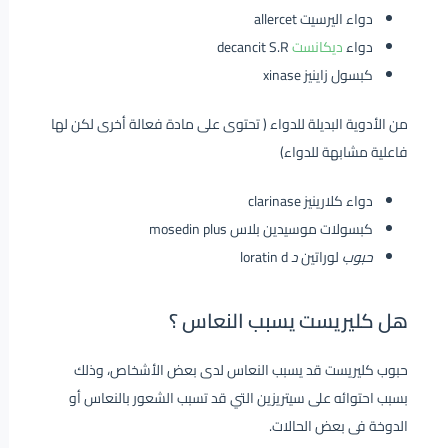
دواء اليرسيت allercet
دواء
ديكانست
decancit S.R
كبسول زاينيز xinase
من الأدوية البديلة للدواء ( تحتوى على مادة فعالة أخرى لكن لها
فاعلية مشابهة للدواء)
دواء كلارينيز clarinase
كبسولات موسيدين بلاس mosedin plus
حبوب
لوراتين
د
loratin d
هل كليريست يسبب النعاس ؟
حبوب كليريست قد يسبب النعاس لدى بعض الأشخاص، وذلك
بسبب احتوائه على سيتريزين التي قد تسبب الشعور بالنعاس أو
الدوخة فى بعض الحالات.