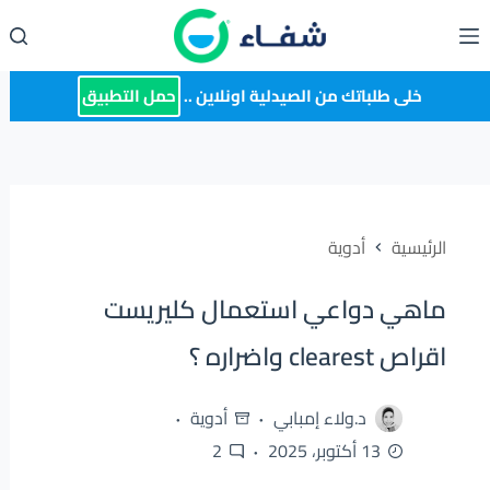
لتجاوز
لى
لمحتوى
خلى طلباتك من الصيدلية اونلاين ..
حمل التطبيق
الرئيسية
أدوية
ماهي دواعي استعمال كليريست
اقراص clearest واضراره ؟
د.ولاء إمبابي
أدوية
13 أكتوبر، 2025
2