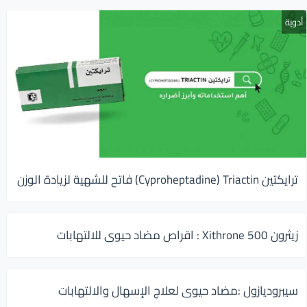
أدوية
ترايكتين Cyproheptadine) Triactin) فاتح للشهية لزيادة الوزن
زيثرون 500 Xithrone : اقراص مضاد حيوى للالتهابات
سيبروديازول :مضاد حيوى لعلاج الإسهال والالتهابات