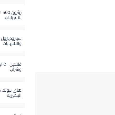
للالتهابات
سيبروديازول 
والالتهابات
وشراب
هاى بيوتك م
البكتيرية