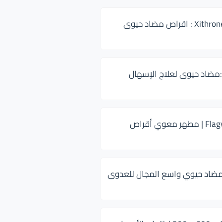
زيثرون 500 Xithrone : اقراص مضاد حيوى
:مضاد حيوى لعلاج الإسهال
فلاجيل ٥٠٠ Flagyl | مطهر معوي أقراص
ضاد حيوي واسع المجال للعدوى