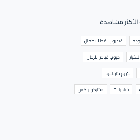
الأكثر مشاهدة
وجه
فيدروب نقط للاطفال
لكبار
حبوب فياجرا للرجال
كريم كارباميد
فياجرا ٥٠
ستاركوبريكس