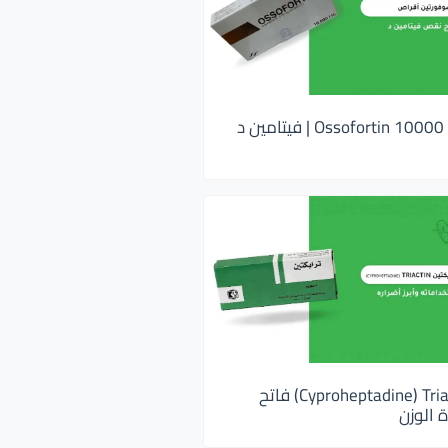
اوسوفورتين 10000 Ossofortin | فيتامين د
ترايكتين Cyproheptadine) Triactin) فاتح
 الوزن