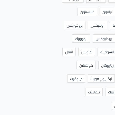
ترايتون
دايسينون
ا
اولابكس
برونتو بلس
بريدابوكس
ارموويك
نسوفيت
كلوسيز
انتنال
زيثروكان
كونفنتين
اركاليون فورت
ديبوفيت
يرتك
تلفاست