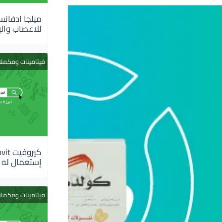
للاعصاب والإ
فيتامينات ومكمل
إستعمال له
فيتامينات ومكمل