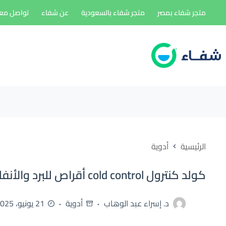
لتجاوز
متجر شفاء بمصر
متجر شفاء بالسعودية
عن شفاء
تواصل معن
لى
لمحتوى
الرئيسية
أدوية
كولد كنترول cold control أقراص للبرد والأنفلونزا
د. إسراء عبد الوهاب
أدوية
21 يونيو، 2025