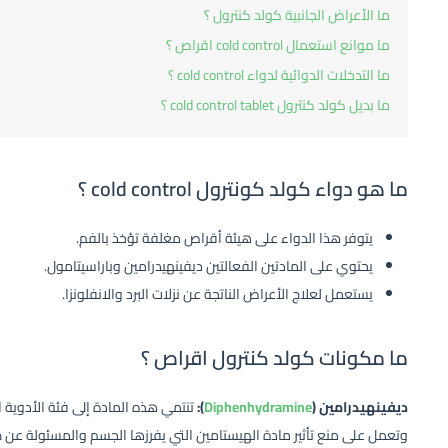
ما الأعراض الجانبية كولد كنترول ؟
ما موانع استعمال cold control اقراص ؟
ما التدخلات الدوائية لدواء cold control ؟
ما بديل كولد كنترول cold control tablet ؟
ما هو دواء كولد كونترول
cold control ؟
يتوفر هذا الدواء على هيئة أقراص مغلفة تؤخذ بالفم.
يحتوي على المادتين الفعالتين ديفينهيدرامين وباراسيتامول.
يستعمل لعلاج الأعراض الناتجة عن نزلات البرد والانفلونزا.
ما مكونات كولد كنترول اقراص ؟
ديفينهيدرامين (
Diphenhydramine
):
تنتمي هذه المادة إلى فئة الأدوية 
وتعمل على منع تأثير مادة الهيستامين التي يفرزها الجسم والمسئولة عن