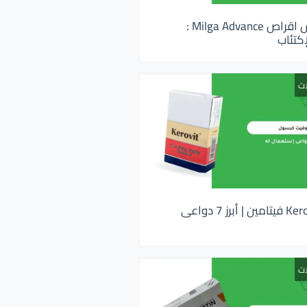
ميلجا ادفانس اقراص Milga Advance :
كتئاب
ات
كيروفيت Kerovit فيتامين | أبرز 7 دواعى
ات