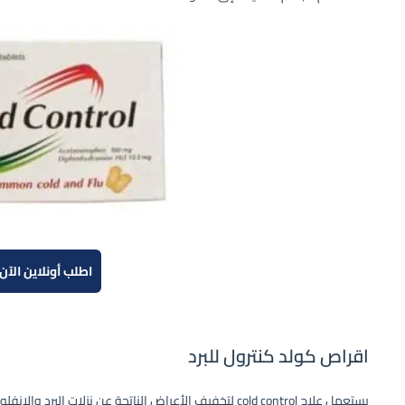
اطلب أونلاين الآن!
اقراص كولد كنترول للبرد
يستعمل علاج cold control لتخفيف الأعراض الناتجة عن نزلات البرد والانفلونزا، بما في ذلك العطس والرشح وآلام الجسم والحمى.