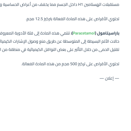
مستقبلات الهستامين H1 داخل الجسم مما يخفف من أعراض الحساسية والبرد والتى تشمل الحكة والاحمرار والعطس والرشح.
تحتوي الأقراص على هذه المادة الفعالة بتركيز 12.5 مجم.
باراسيتامول (
Paracetamol
):
تنتمي هذه المادة إلى فئة الأدوية المعرو
حالات الألم البسيطة إلى المتوسطة عن طريق منع وصول الإشارات الكيميائي
تقليل الحمى من خلال التأثير على بعض النواقل الكيميائية في منطقة من ال
تحتوي الأقراص على تركيز 500 مجم من هذه المادة الفعالة.
— إعلان —