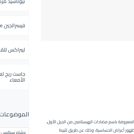
ثيوتاسيد مركب 600 و 300 لإلتهاب
فيسرالجين Visceralgine لآلام الجهاز الهضمى
ليبراكس للق
جاست ريج لع
الأمعاء
الموضوعات ال
المعروفة باسم مضادات الهيستامين من الجيل الأول،
 ظهور أعراض الحساسية، وذلك عن طريق تثبيط
برشام سياليس 20