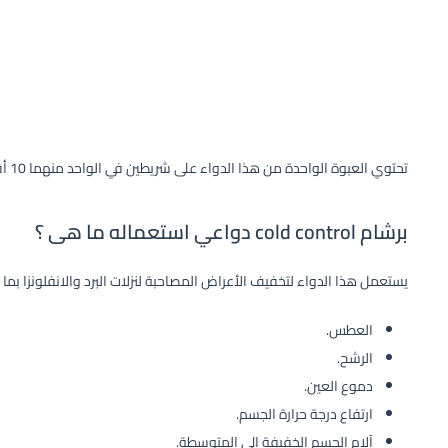
تحتوي العبوة الواحدة من هذا الدواء على شريطين في الواحد منهما 10 أقراص بإجمالي 20 قرص مغلف يؤخذ بالفم.
برشام cold control دواعي استعماله ما هى ؟
يستعمل هذا الدواء لتخفيف الأعراض المصاحبة لنزلات البرد والانفلونزا بما 
العطس.
الرشح.
دموع العين.
ارتفاع درجة حرارة الجسم.
آلام الجسم الخفيفة إلى المتوسطة.