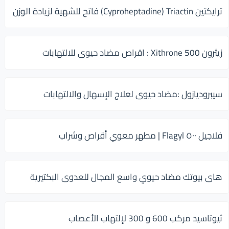
ترايكتين Cyproheptadine) Triactin) فاتح للشهية لزيادة الوزن
زيثرون 500 Xithrone : اقراص مضاد حيوى للالتهابات
سيبروديازول :مضاد حيوى لعلاج الإسهال والالتهابات
فلاجيل ٥٠٠ Flagyl | مطهر معوي أقراص وشراب
هاى بيوتك مضاد حيوي واسع المجال للعدوى البكتيرية
ثيوتاسيد مركب 600 و 300 لإلتهاب الأعصاب