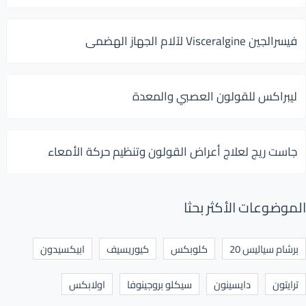
فيسرالجين Visceralgine لآلام الجهاز الهضمى
ليبراكس للقولون العصبي والمعدة
جاست ريج لعلاج أعراض القولون وتنظيم حركة الأمعاء
الموضوعات الأكثر بحثا
برشام سياليس 20
كلوبكس
كيوريسيف
ابيكسيدون
ترايتون
دايسينون
سيكلو بروجينوفا
اولابكس