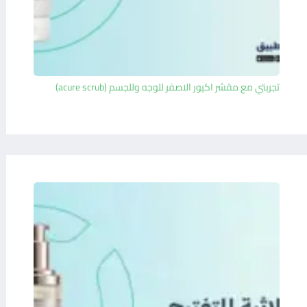
تجربتي مع مقشر اكيور الاصفر للوجه وللجسم (acure scrub)