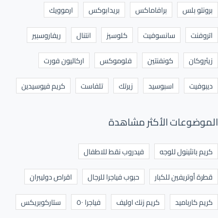
برونتو بلس
برافاماكس
بريدابوكس
ارموويك
اتروفنت
سانسوفيت
كلوسيز
انتنال
ريفاروسبير
زيثروكان
كونفنتين
فلوموكس
اركاليون فورت
ديبوفيت
اسبوسيد
زيرتك
تلفاست
كريم فيوسيدين
الموضوعات الأكثر مشاهدة
كريم بانثينول للوجه
فيدروب نقط للاطفال
قطرة أوتريفين للكبار
حبوب فياجرا للرجال
اقراص دوليبران
كريم كارباميد
كريم زنك اوليف
فياجرا ٥٠
ستاركوبريكس