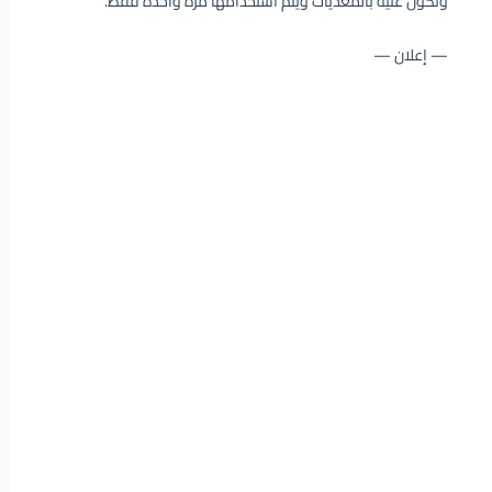
وتكون غنية بالمغذيات ويتم استخدامها مرة واحدة فقط.
— إعلان —