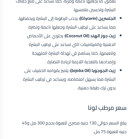
بعمق، ما يجعلها ناعمة ومرنة، كما تساعد على منع جفاف
البشرة وتحسين ملمسها.
الجلسرين (Glycerin):
يجذب الرطوبة إلى البشرة ويحفظها،
مما يساعد على ترطيب البشرة وجعلها ناعمة ونضرة.
زيت جوز الهند (Coconut Oil):
يحتوي على الأحماض
الدهنية والفيتامينات التي تساعد على ترطيب البشرة
وتنعيمها، كما يساهم في تهدئة البشرة المتهيجة
وإمدادها بالتغذية اللازمة لزيادة النضارة.
زيت الجوجوبا (Jojoba Oil):
يتميز بقوامه الخفيف على
البشرة مما يسهل امتصاصه، ويساعد في ترطيب البشرة
بدون ترك طبقة دهنية.
سعر مرطب لونا
يبلغ السعر حوالي 130 جنيه مصري للعبوة بحجم 300 مل و45
جنيه للعبوة 75 مل.