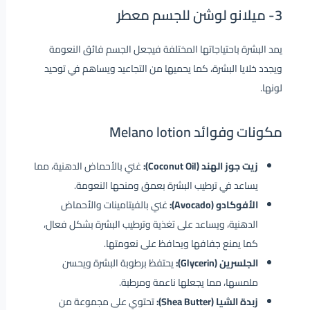
3-
ميلانو لوشن للجسم معطر
يمد البشرة باحتياجاتها المختلفة فيجعل الجسم فائق النعومة
ويجدد خلايا البشرة، كما يحميها من التجاعيد ويساهم في توحيد
لونها.
مكونات وفوائد Melano lotion
زيت جوز الهند (Coconut Oil):
غني بالأحماض الدهنية، مما
يساعد في ترطيب البشرة بعمق ومنحها النعومة.
الأفوكادو (Avocado):
غني بالفيتامينات والأحماض
الدهنية، ويساعد على تغذية وترطيب البشرة بشكل فعال،
كما يمنع جفافها ويحافظ على نعومتها.
الجلسرين (Glycerin):
يحتفظ برطوبة البشرة ويحسن
ملمسها، مما يجعلها ناعمة ومرطبة.
زبدة الشيا (Shea Butter):
تحتوي على مجموعة من