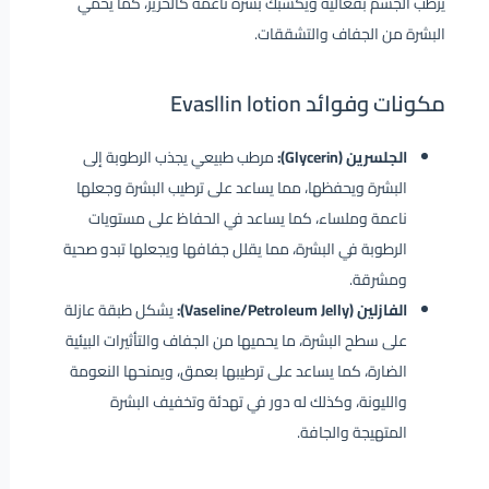
يرطب الجسم بفعالية ويكسبك بشرة ناعمة كالحرير، كما يحمي
البشرة من الجفاف والتشققات.
مكونات وفوائد Evasllin lotion
الجلسرين (Glycerin):
مرطب طبيعي يجذب الرطوبة إلى
البشرة ويحفظها، مما يساعد على ترطيب البشرة وجعلها
ناعمة وملساء، كما يساعد في الحفاظ على مستويات
الرطوبة في البشرة، مما يقلل جفافها ويجعلها تبدو صحية
ومشرقة.
الفازلين (Vaseline/Petroleum Jelly):
يشكل طبقة عازلة
على سطح البشرة، ما يحميها من الجفاف والتأثيرات البيئية
الضارة، كما يساعد على ترطيبها بعمق، ويمنحها النعومة
والليونة، وكذلك له دور في تهدئة وتخفيف البشرة
المتهيجة والجافة.