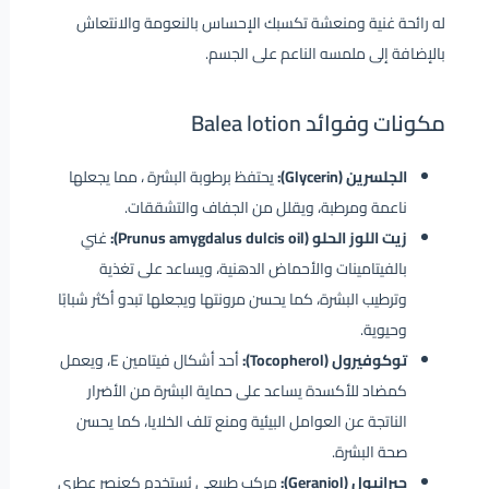
له رائحة غنية ومنعشة تكسبك الإحساس بالنعومة والانتعاش
بالإضافة إلى ملمسه الناعم على الجسم.
مكونات وفوائد Balea lotion
الجلسرين (Glycerin):
يحتفظ برطوبة البشرة ، مما يجعلها
ناعمة ومرطبة، ويقلل من الجفاف والتشققات.
زيت اللوز الحلو (Prunus amygdalus dulcis oil):
غني
بالفيتامينات والأحماض الدهنية، ويساعد على تغذية
وترطيب البشرة، كما يحسن مرونتها ويجعلها تبدو أكثر شبابًا
وحيوية.
توكوفيرول (Tocopherol):
أحد أشكال فيتامين E، ويعمل
كمضاد للأكسدة يساعد على حماية البشرة من الأضرار
الناتجة عن العوامل البيئية ومنع تلف الخلايا، كما يحسن
صحة البشرة.
جيرانيول (Geraniol):
مركب طبيعي يُستخدم كعنصر عطري