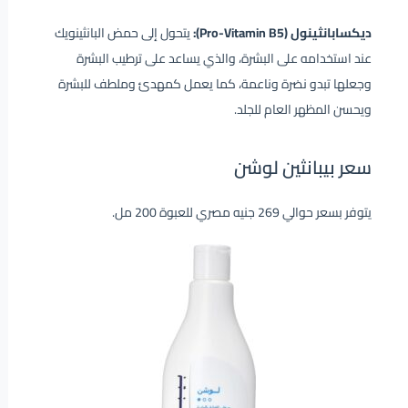
ديكسابانثينول (Pro-Vitamin B5):
يتحول إلى حمض البانثينويك
عند استخدامه على البشرة، والذي يساعد على ترطيب البشرة
وجعلها تبدو نضرة وناعمة، كما يعمل كمهدئ وملطف للبشرة
ويحسن المظهر العام للجلد.
سعر بيبانثين لوشن
يتوفر بسعر حوالي 269 جنيه مصري للعبوة 200 مل.