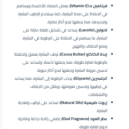
فيتامين ه (Vitamin E):
يعمل كمضاد للأكسدة ويساهم
في الحفاظ على صحة البشرة، كما يستخدم لترطيب البشرة
وتجديدها، مما يجعلها تبدو أكثر نضارة.
لانولين (Lanolin):
يساعد في تشكيل طبقة عازلة على
البشرة، ما يساهم في الحفاظ على الرطوبة قي البشرة،
ومنع الجفاف والتهيج.
زبدة الكاكاو (Cocoa Butter):
ترطب البشرة بعمق وتحتفظ
بالرطوبة لفترة طويلة، مما يجعلها ناعمة، وتساعد على
تحسين مرونة البشرة وجعلها تبدو أكثر حيوية.
ا
لجلسرين (Glycerin):
يجذب الرطوبة إلى البشرة، مما يساعد
في ترطيبها وتحسين نعومتها، ويقلل من الجفاف
والتشققات.
زيوت طبيعية (Natural Oils):
تساعد على ترطيب وتغذية
البشرة.
عطر العود (Oud Fragrance):
يُضفي رائحة جذابة وفاخرة
تدوم لفترة طويلة.