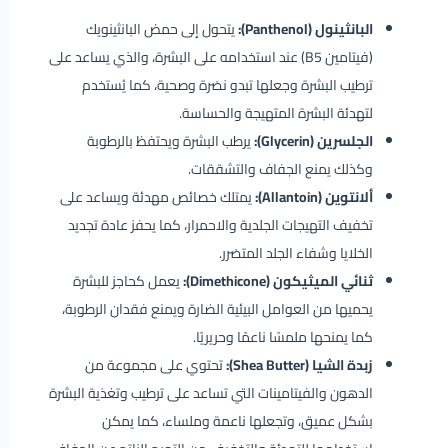
البانثينول (Panthenol):
يتحول إلى حمض البانثينويك
(فيتامين B5) عند استخدامه على البشرة، والذي يساعد على
ترطيب البشرة وجعلها تبدو نضرة وصحية، كما يُستخدم
لتهدئة البشرة المتهيجة والحساسة.
الجلسرين (Glycerin):
يرطب البشرة ويحتفظ بالرطوبة
وكذلك يمنع الجفاف والتشققات.
ألانتوين (Allantoin):
يمتلك خصائص مهدئة ويساعد على
تخفيف التهيجات الجلدية والاحمرار، كما يحفز عادة تجديد
الخلايا وشفاء الجلد المتضرر.
ثنائي الميثيكون (Dimethicone):
يعمل كحاجز للبشرة
يحميها من العوامل البيئية الضارة ويمنع فقدان الرطوبة،
كما يمنحها ملمسًا ناعمًا وحريريًا.
زبدة الشيا (Shea Butter):
تحتوي على مجموعة من
الدهون والفيتامينات التي تساعد على ترطيب وتغذية البشرة
بشكل عميق، وتجعلها ناعمة وملساء، كما يمكن