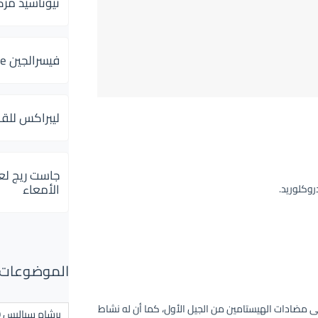
ثيوتاسيد مركب 600 و 300 لإلتهاب
فيسرالجين Visceralgine لآلام الجهاز الهضمى
ليبراكس للق
جاست ريج لع
الأمعاء
وكلوريد.
الموضوعات ال
لى مضادات الهيستامين من الجيل الأول، كما أن له نشاط
برشام سياليس 20