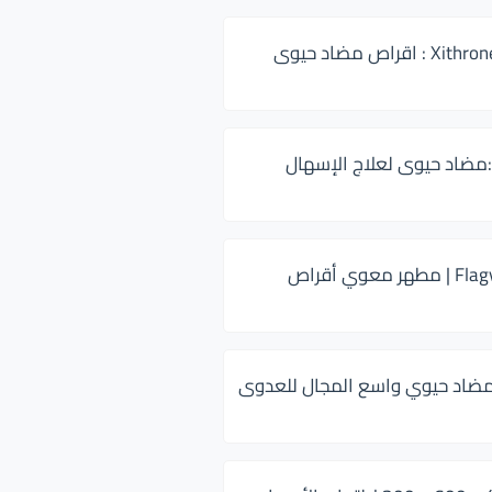
زيثرون 500 Xithrone : اقراص مضاد حيوى
:مضاد حيوى لعلاج الإسهال
فلاجيل ٥٠٠ Flagyl | مطهر معوي أقراص
ضاد حيوي واسع المجال للعدوى