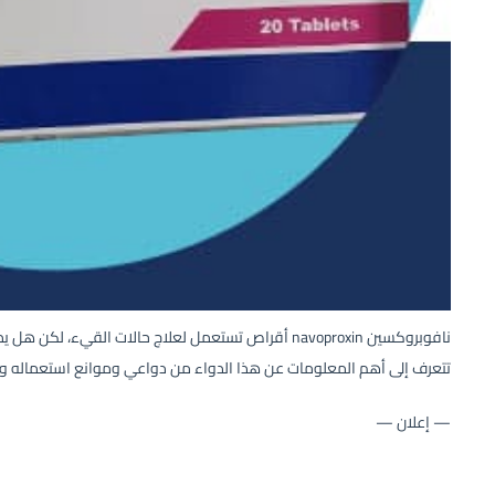
نافوبروكسين navoproxin أقراص تستعمل لعلاج حالات القيء،
تتعرف إلى أهم المعلومات عن هذا الدواء من دواعي وموانع استعماله والأع
— إعلان —