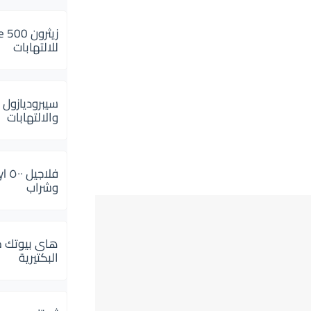
للالتهابات
سيبروديازول 
والالتهابات
وشراب
هاى بيوتك م
البكتيرية