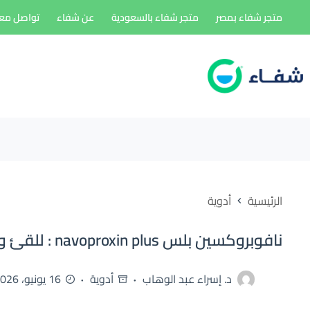
لتجاوز
متجر شفاء بمصر
متجر شفاء بالسعودية
عن شفاء
تواصل معن
لى
لمحتوى
الرئيسية
أدوية
نافوبروكسين بلس navoproxin plus : للقئ والغثيان
د. إسراء عبد الوهاب
أدوية
16 يونيو، 2026