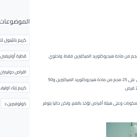
الموضوعات 
كريم بانثينول لل
قطرة أوتريفين ل
س شرجي يحتوي على 50 مجم من مادة هيدروكلوريد الميكليزين فقط، وتحتوي
اقراص دوليبران
أقراص تؤخذ بالفم تحتوي على 25 مجم من مادة هيدروكلوريد الميكليزين و50
كريم زنك اوليف
فوبروكسين بلس باسم navoproxin فقط بذات المكونات وعلى هيئة أقراص تؤخذ بالفم، ولكن حاليا يتوفر
كولوفيرين د