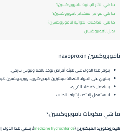
ما هي الآثار الجانبية لنافوبروكسين؟
ما هي موانع استخدام نافوبروكسين؟
ما هي التداخلات الدوائية لنافوبروكسين؟
بديل نافوبروكسين
نافوبروكسين navoproxin
يتوفر هذا الدواء على هيئة أقراص تؤخذ بالفم ولبوس شرجي.
يحتوي على المواد الفعالة ميكليزين هيدروكلوريد وبيريدوكسين هيدر
يستعمل كمضاد للقيء.
لا يستعمل إلا تحت إشراف الطبيب.
ما هي مكونات نافوبروكسين؟
هيدروكلوريد الميكليزين (
meclizine hydrochloride
):
ينتمي هذا الدواء إ