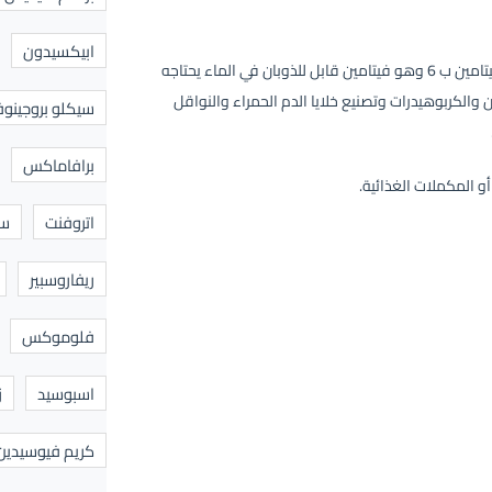
ابيكسيدون
ويعرف أيضًا بفيتامين ب 6 وهو فيتامين قابل للذوبان في الماء يحتاجه
والكربوهيدرات وتصنيع خلايا الدم الحمراء والنواقل
سيكلو بروجينوف
برافاماكس
و المكملات الغذائية.
اتروفنت
سا
ريفاروسبير
فلوموكس
اسبوسيد
ز
كريم فيوسيدين