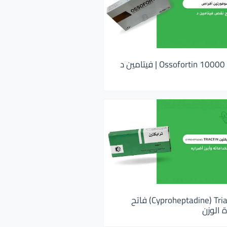
اوسوفورتين 10000 Ossofortin | فيتامين د
ترايكتين Cyproheptadine) Triactin) فاتح
 الوزن