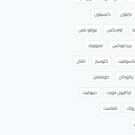
ترايتون
دايسينون
ا
اولابكس
برونتو بلس
بريدابوكس
ارموويك
نسوفيت
كلوسيز
انتنال
زيثروكان
كونفنتين
اركاليون فورت
ديبوفيت
يرتك
تلفاست