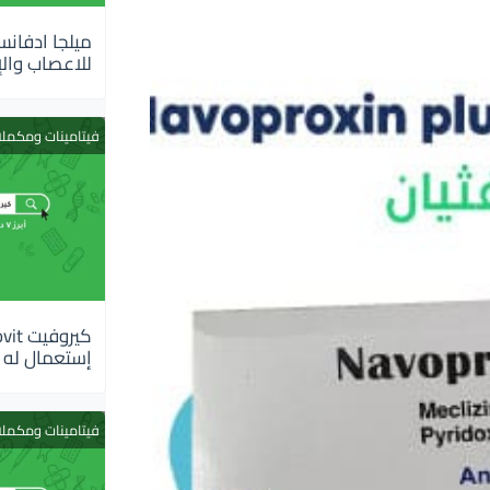
للاعصاب والإ
فيتامينات ومكمل
إستعمال له
فيتامينات ومكمل