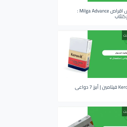
ميلجا ادفانس اقراص Milga Advance :
كتئاب
ات
كيروفيت Kerovit فيتامين | أبرز 7 دواعى
ات