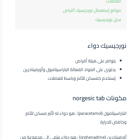
العضلات
موانع إستعمال نورجيسيك أقراص
بديل نورجيسيك
نورجيسيك دواء
يتوافر على هيئة أقراص
يحتوى على المواد الفعالة الباراسيتامول وأورفينادرين
يُستخدم كمسكن للألم وباسط للعضلات
مكونات norgesic tab
الباراسيتامول (paracetamol) : هو دواء له تأثير مسكن للألم
وخافض للحرارة
أورفينادرين (orphenadrine) : هو دواء ينتمي إلى مجموعة من