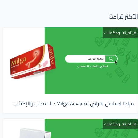
الأكثر قراءة
فيتامينات ومكملات
ميلجا ادفانس اقراص Milga Advance : للاعصاب والإكتئاب
فيتامينات ومكملات