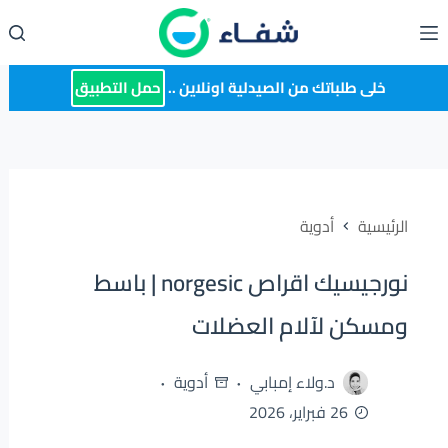
لتجاوز
لى
لمحتوى
خلى طلباتك من الصيدلية اونلاين ..
حمل التطبيق
الرئيسية
أدوية
نورجيسيك اقراص norgesic | باسط
ومسكن لآلام العضلات
د.ولاء إمبابي
أدوية
26 فبراير، 2026