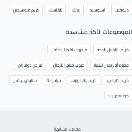
ديبوفيت
اسبوسيد
زيرتك
تلفاست
كريم فيوسيدين
الموضوعات الأكثر مشاهدة
كريم بانثينول للوجه
فيدروب نقط للاطفال
قطرة أوتريفين للكبار
حبوب فياجرا للرجال
اقراص دوليبران
كريم كارباميد
كريم زنك اوليف
فياجرا ٥٠
ستاركوبريكس
كولوفيرين د
مقالات مشابهة