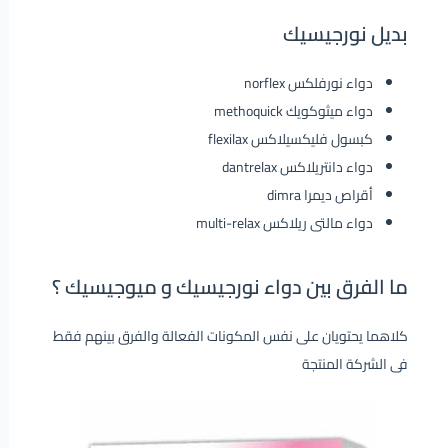
بديل نورجيسيك
دواء نورفلكس norflex
دواء ميثوكويك methoquick
كبسول فليكسيلاكس flexilax
دواء دانتريلاكس dantrelax
أقراص ديمرا dimra
دواء مالتى ريلاكس multi-relax
ما الفرق بين دواء نورجيسيك و ميوجيسيك ؟
كلاهما يحتويان على نفس المكونات الفعالة والفرق بينهم فقط
فى الشركة المنتجة