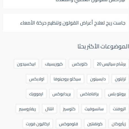
جاست ريج لعلاج أعراض القولون وتنظيم حركة الأمعاء
الموضوعات الأكثر بحثا
برشام سياليس 20
كلوبكس
كيوريسيف
ابيكسيدون
ترايتون
دايسينون
سيكلو بروجينوفا
اولابكس
برونتو بلس
برافاماكس
بريدابوكس
ارموويك
اتروفنت
سانسوفيت
كلوسيز
انتنال
ريفاروسبير
زيثروكان
كونفنتين
فلوموكس
اركاليون فورت