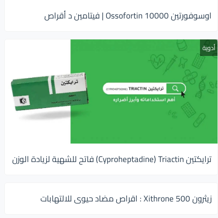
اوسوفورتين 10000 Ossofortin | فيتامين د أقراص
أدوية
ترايكتين Cyproheptadine) Triactin) فاتح للشهية لزيادة الوزن
زيثرون 500 Xithrone : اقراص مضاد حيوى للالتهابات