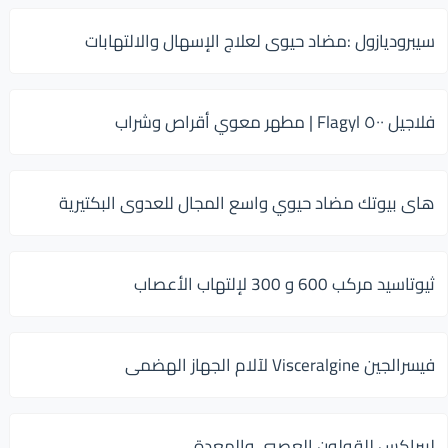
سيبروديازول :مضاد حيوى لعلاج الإسهال والالتهابات
فلاجيل ٥٠٠ Flagyl | مطهر معوي أقراص وشراب
هاى بيوتك مضاد حيوي واسع المجال للعدوى البكتيرية
ثيوتاسيد مركب 600 و 300 لإلتهاب الأعصاب
فيسرالجين Visceralgine لآلام الجهاز الهضمى
ليبراكس للقولون العصبي والمعدة