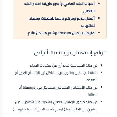
أسباب الشد العضلي وأسرع طريقة لعلاج الشد
العضلي
أفضل كريم ومرهم باسط للعضلات ومضاد
للالتهاب
فليكسيلاكس flexilax : برشام مسكن للألم
موانع إستعمال نورجيسيك أقراص
فى حالة الحساسية تجاه أى من مكونات الدواء
الأشخاص الذين يعانون من مشاكل في القلب أو العين أو
المعدة
فى حالة الأشخاص المصابون بمشاكل فى البروستاتا أو
المثانة
فى حالة مرضى الوهن العضلي الشديد أو الأشخاص الذين
يعانون من الجلوكوما ( ارتفاع ضغط العين / المياه الزرقاء )