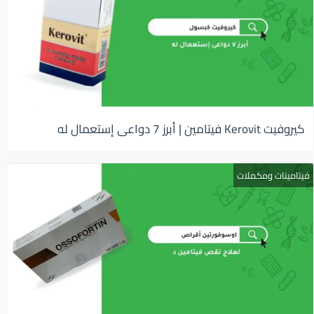
كيروفيت Kerovit فيتامين | أبرز 7 دواعى إستعمال له
فيتامينات ومكملات