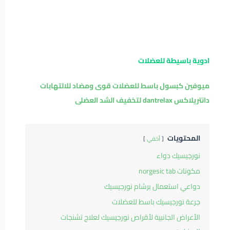
ادوية باسيطة للعضلات
ميوفين كبسول باسط للعضلات قوى ومضاد للالتهابات
دانتريلاكس dantrelax لتخفيف الشد العضلى
المحتويات
أخفي
نورجيسيك دواء
مكونات norgesic tab
دواعي استعمال برشام نورجيسيك
جرعة نورجيسيك باسط للعضلات
الأعراض الجانبية لأقراص نورجيسيك لعلاج تشنجات