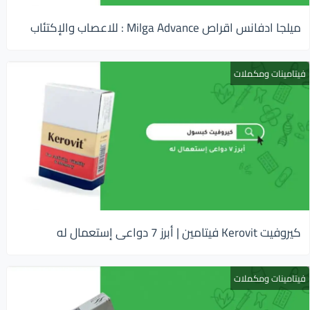
ميلجا ادفانس اقراص Milga Advance : للاعصاب والإكتئاب
فيتامينات ومكملات
كيروفيت Kerovit فيتامين | أبرز 7 دواعى إستعمال له
فيتامينات ومكملات