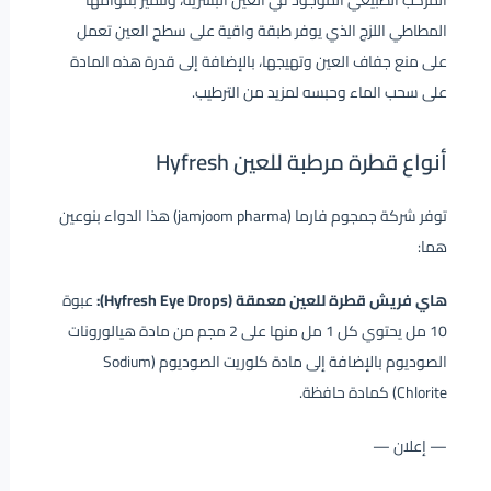
المركب الطبيعي الموجود في العين البشرية، وتتميز بقوامها
المطاطي اللزج الذي يوفر طبقة واقية على سطح العين تعمل
على منع جفاف العين وتهيجها، بالإضافة إلى قدرة هذه المادة
على سحب الماء وحبسه لمزيد من الترطيب.
أنواع قطرة مرطبة للعين Hyfresh
توفر شركة جمجوم فارما (jamjoom pharma) هذا الدواء بنوعين
هما:
هاي فريش قطرة للعين معمقة (Hyfresh Eye Drops):
عبوة
10 مل يحتوي كل 1 مل منها على 2 مجم من مادة هيالورونات
الصوديوم بالإضافة إلى مادة كلوريت الصوديوم (Sodium
Chlorite) كمادة حافظة.
— إعلان —