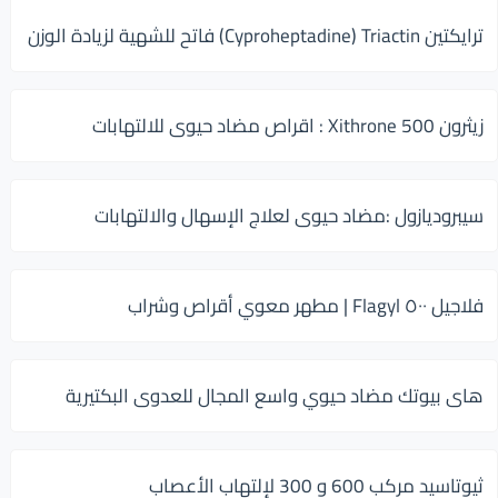
ترايكتين Cyproheptadine) Triactin) فاتح للشهية لزيادة الوزن
زيثرون 500 Xithrone : اقراص مضاد حيوى للالتهابات
سيبروديازول :مضاد حيوى لعلاج الإسهال والالتهابات
فلاجيل ٥٠٠ Flagyl | مطهر معوي أقراص وشراب
هاى بيوتك مضاد حيوي واسع المجال للعدوى البكتيرية
ثيوتاسيد مركب 600 و 300 لإلتهاب الأعصاب