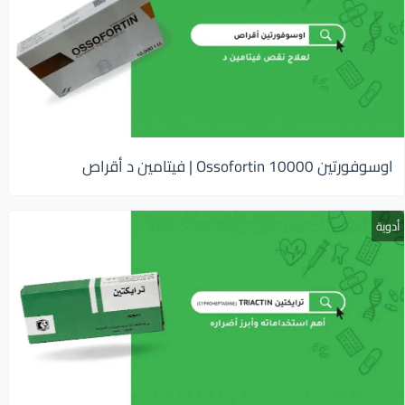
اوسوفورتين 10000 Ossofortin | فيتامين د أقراص
أدوية