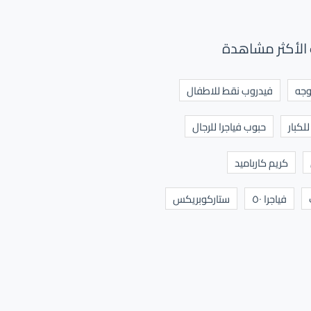
الأكثر مشاهدة
وجه
فيدروب نقط للاطفال
لكبار
حبوب فياجرا للرجال
كريم كارباميد
فياجرا ٥٠
ستاركوبريكس