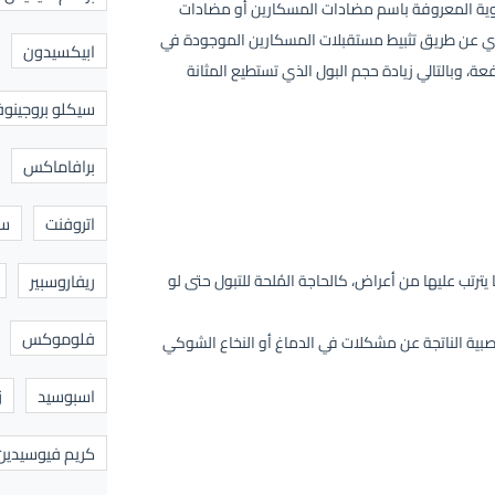
أدوية المعروفة باسم مضادات المسكارين أو مضادات
ادي عن طريق تثبيط مستقبلات المسكارين الموجودة في
ابيكسيدون
ة، وبالتالي زيادة حجم البول الذي تستطيع المثانة
سيكلو بروجينوف
برافاماكس
اتروفنت
سا
ترتب عليها من أعراض، كالحاجة المُلحة للتبول حتى لو
ريفاروسبير
فلوموكس
صبية الناتجة عن مشكلات في الدماغ أو النخاع الشوكي
اسبوسيد
ز
كريم فيوسيدين