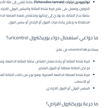
تولتيرودين ترترات (Tolterodine tartrate)
: مادة تنتمي إلى فئة ال
الكولين، وتعمل على علاج فرط نشاط المثانة والسلس البولي اللاإر
عضلة جدار المثانة، ما يؤدي إلى إرخائها وانخفاض ضغط العضلة الدافع
الاحتفاظ به وعلاج زيادة مرات التبول أو الإلحاح أو سلس البول.
ما دواعي استعمال دواء يوريكنترول uricontrol؟
يستخدم uricontrol tab في علاج:
فرط نشاط المثانة أو زيادة معدل انقباض عضلة المثانة الدافعة، وما ي
لم تكن المثانة ممتلئة أو التبول المتكرر.
فرط نشاط العضلة الدافعة العصبية، وهو نوع من حالات المثانة الع
أو الأعصاب.
السلس البولي أو التبول اللاإرادي.
ما جرعة يوريكنترول اقراص؟