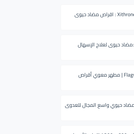
زيثرون 500 Xithrone : اقراص مضاد حيوى
:مضاد حيوى لعلاج الإسهال
فلاجيل ٥٠٠ Flagyl | مطهر معوي أقراص
ضاد حيوي واسع المجال للعدوى