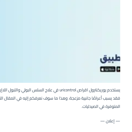
يستخدم يوريكنترول اقراص uricontrol في علاج السلس 
فقد يسبب أعراضًا جانبية مزعجة، وهذا ما سوف نعرفكم إليه في المقال التال
المتوفرة في الصيدليات.
— إعلان —