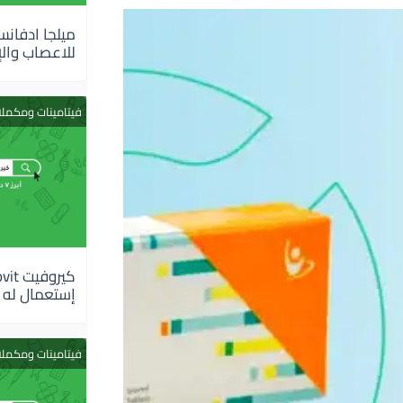
للاعصاب والإ
فيتامينات ومكمل
إستعمال له
فيتامينات ومكمل