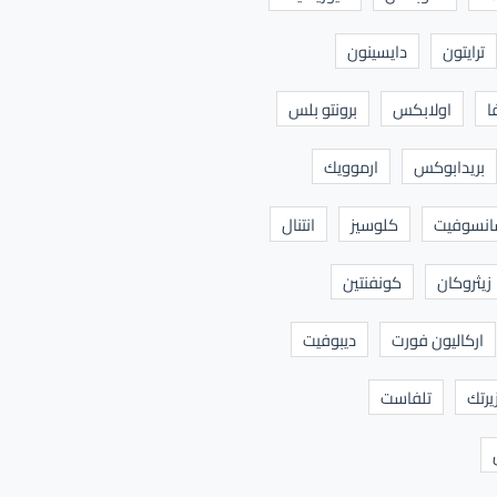
ترايتون
دايسينون
ا
اولابكس
برونتو بلس
بريدابوكس
ارموويك
نسوفيت
كلوسيز
انتنال
زيثروكان
كونفنتين
اركاليون فورت
ديبوفيت
يرتك
تلفاست