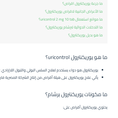
ما جرعة يوريكنترول اقراص؟
ما الأعراض الجانبية لاقراص يوريكنترول؟
ما موانع استعمال uricontrol 2 mg 10 tab؟
ما التدخلات الدوائية لبرشام يوريكنترول؟
ما هو بديل يوريكنترول؟
ما هو يوريكنترول uricontrol؟
يوريكنترول هو دواء يستخدم لعلاج السلس البولي والتبول اللاإرادي عن
يأتي علاج يوريكنترول على هيئة أقراص من إنتاج الشركة المصرية فاركو للأدوية ceuticals
ما مكونات يوريكنترول برشام؟
يحتوي يوريكنترول أقراص على: