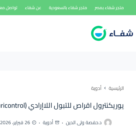
لتجاوز
متجر شفاء بمصر
متجر شفاء بالسعودية
عن شفاء
تواصل معن
لى
لمحتوى
الرئيسية
أدوية
يوريكنترول اقراص للتبول اللاإرادي (uricontrol)
د.حفصة ولى الدين
أدوية
26 فبراير، 2026