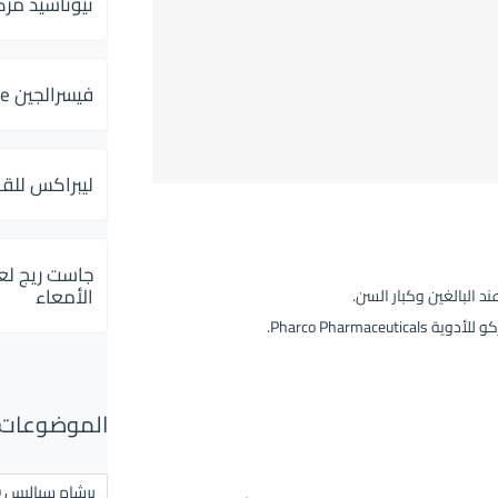
ثيوتاسيد مركب 600 و 300 لإلتهاب
فيسرالجين Visceralgine لآلام الجهاز الهضمى
ليبراكس للق
جاست ريج لع
الأمعاء
د البالغين وكبار السن.
Pharco Pharma.
الموضوعات ال
برشام سياليس 20