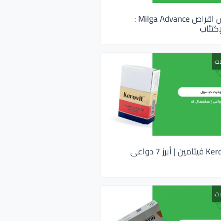
ميلجا ادفانس اقراص Milga Advance :
كتئاب
ات
كيروفيت Kerovit فيتامين | أبرز 7 دواعى
ات