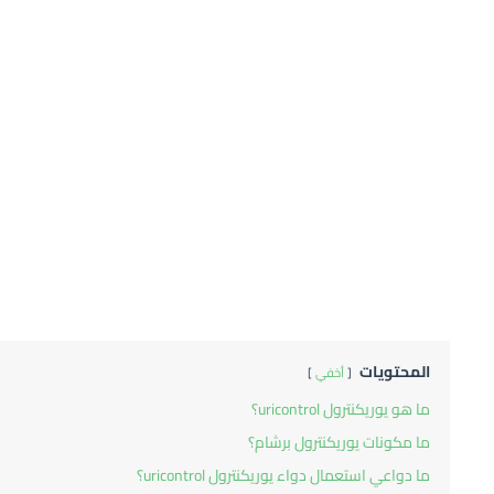
المحتويات
أخفي
ما هو يوريكنترول uricontrol؟
ما مكونات يوريكنترول برشام؟
ما دواعي استعمال دواء يوريكنترول uricontrol؟