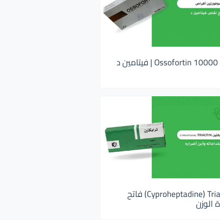
اوسوفورتين 10000 Ossofortin | فيتامين د
ترايكتين Cyproheptadine) Triactin) فاتح
 الوزن