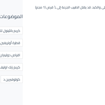
يؤخذ قرص واحد من يوريكنترول 2 مجم مرتين يوميًا، وفي حالات أمراض الكلى والكبد، قد يقلل الطبيب الجرعة إلى ½ قرص (1 مجم)
الموضوعات 
كريم بانثينول لل
قطرة أوتريفين ل
اقراص دوليبران
كريم زنك اوليف
كولوفيرين د