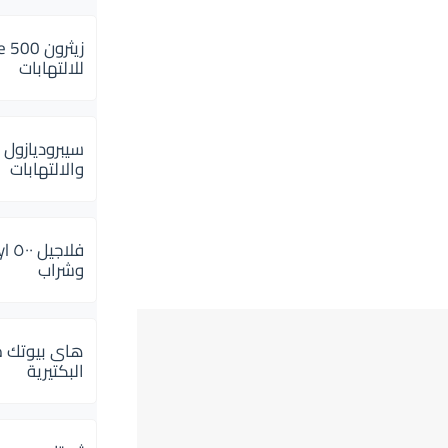
للالتهابات
سيبروديازول 
والالتهابات
وشراب
هاى بيوتك م
البكتيرية