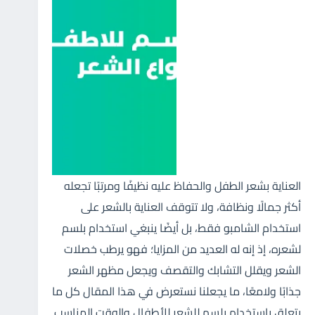
العناية بشعر الطفل والحفاظ عليه نظيفًا ومرتبًا تجعله
أكثر جمالًا ونظافة، ولا تتوقف العناية بالشعر على
استخدام الشامبو فقط، بل أيضًا ينبغي استخدام بلسم
لشعره، إذ إنه له العديد من المزايا؛ فهو يرطب خصلات
الشعر ويقلل التشابك والتقصف ويجعل مظهر الشعر
جذابًا ولامعًا، ما يجعلنا نستعرض في هذا المقال كل ما
يتعلق باستخدام بلسم للشعر للأطفال والوقت المناسب