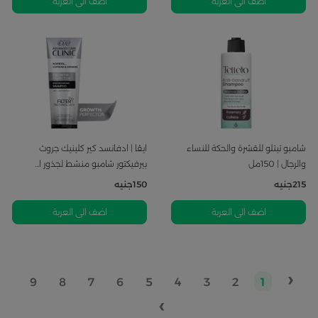
اضف الى العربة
اضف الى العربة
شامبو تيتلو للقشرة والحكة للنساء
ايڤا | ادفانسد كير كلينيك جروث
والرجال | 150مل
بيرفيكتور شامبو منشط لجذور ا...
215
جنيه
150
جنيه
اضف الى العربة
اضف الى العربة
‹
9
8
7
6
5
4
3
2
1
›