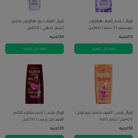
لوريال | بلسم إلفيف هيالورون
لوريال الفيف | بيور هيالورون شامبو
مويستشر 72 ساعة | 360مل
للشعر الدهني | 200مل
215
جنيه
130
جنيه
اضف الى العربة
اضف الى العربة
لوريال باريس | الفيف شامبو دريم لونج |
لوريال باريس | بلسم مقاوم للتكسر
400مل | خصم 20%
الفيف فل رزيست | 200مل
152
جنيه
125
جنيه