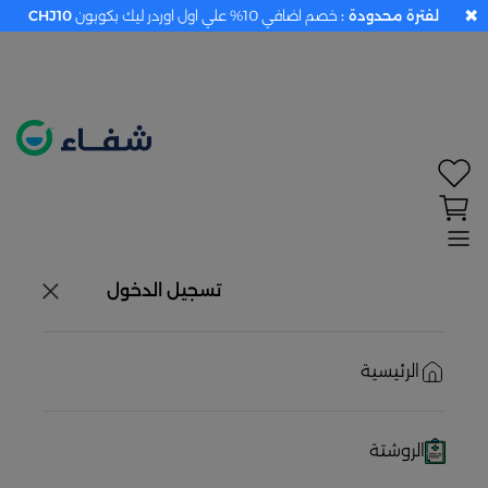
✖
لفترة محدودة :
خصم اضافي 10% علي اول اوردر ليك بكوبون
CHJ10
×
تحديد الموقع معطل. اضغط هنا لتفعيله قبل اختيار
المنتجات
حاليًا لا يوجد في شبكتنا صيدليات قريبه منك
تسجيل الدخول
الرئيسية
الروشتة