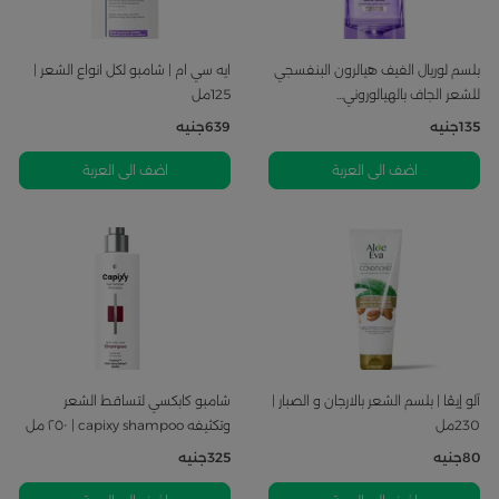
بلسم لوريال الفيف هيالرون البنفسجي
ايه سي ام | شامبو لكل انواع الشعر |
للشعر الجاف بالهيالوروني...
125مل
135
جنيه
639
جنيه
اضف الى العربة
اضف الى العربة
آلو إيڤا | بلسم الشعر بالارجان و الصبار |
شامبو كابكسي لتساقط الشعر
230مل
وتكثيفه capixy shampoo | ٢٥٠ مل
80
جنيه
325
جنيه