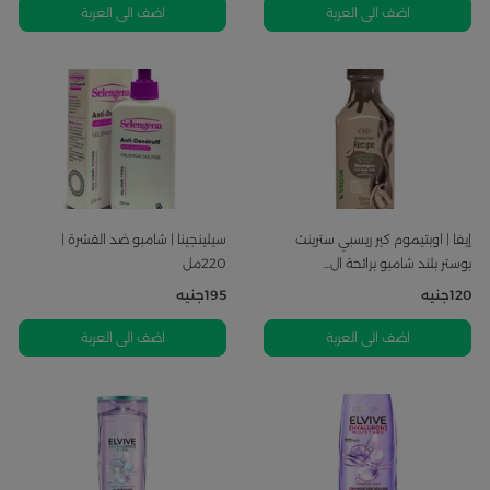
اضف الى العربة
اضف الى العربة
إيفا | اوبتيموم كير ريسبي سترينث
سيلينجينا | شامبو ضد القشرة |
بوستر بلند شامبو برائحة ال...
220مل
120
جنيه
195
جنيه
اضف الى العربة
اضف الى العربة