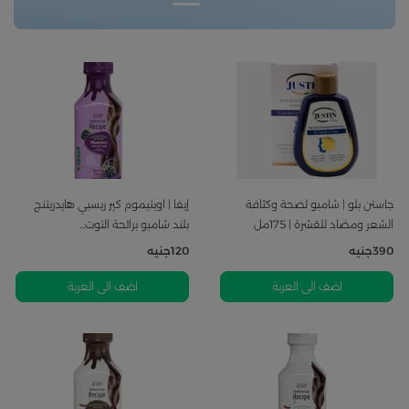
جاستن بلو | شامبو لصحة وكثافة
إيفا | اوبتيموم كير ريسبي هايدريتنج
الشعر ومضاد للقشرة | 175مل
بلند شامبو برائحة التوت...
390
جنيه
120
جنيه
اضف الى العربة
اضف الى العربة