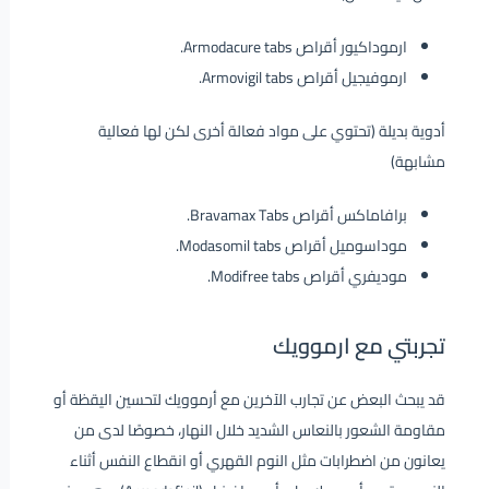
ارموداكيور أقراص Armodacure tabs.
ارموفيجيل أقراص Armovigil tabs.
أدوية بديلة (تحتوي على مواد فعالة أخرى لكن لها فعالية
مشابهة)
برافاماكس أقراص Bravamax Tabs.
موداسوميل أقراص Modasomil tabs.
موديفري أقراص Modifree tabs.
تجربتي مع ارموويك
قد يبحث البعض عن تجارب الآخرين مع أرموويك لتحسين اليقظة أو
مقاومة الشعور بالنعاس الشديد خلال النهار، خصوصًا لدى من
يعانون من اضطرابات مثل النوم القهري أو انقطاع النفس أثناء