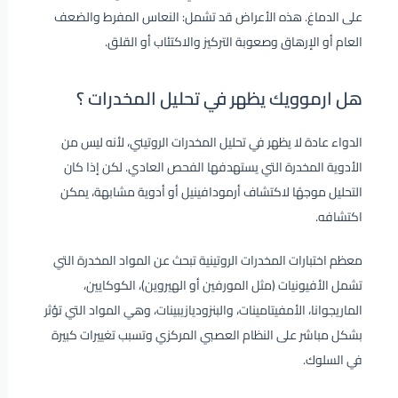
على الدماغ. هذه الأعراض قد تشمل: النعاس المفرط والضعف
العام أو الإرهاق وصعوبة التركيز والاكتئاب أو القلق.
هل ارموويك يظهر في تحليل المخدرات ؟
الدواء عادة لا يظهر في تحليل المخدرات الروتيني، لأنه ليس من
الأدوية المخدرة التي يستهدفها الفحص العادي. لكن إذا كان
التحليل موجهًا لاكتشاف أرمودافينيل أو أدوية مشابهة، يمكن
اكتشافه.
معظم اختبارات المخدرات الروتينية تبحث عن المواد المخدرة التي
تشمل الأفيونيات (مثل المورفين أو الهيروين)، الكوكايين،
الماريجوانا، الأمفيتامينات، والبنزوديازيبينات، وهي المواد التي تؤثر
بشكل مباشر على النظام العصبي المركزي وتسبب تغييرات كبيرة
في السلوك.