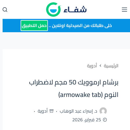
لتجاوز
لى
لمحتوى
خلى طلباتك من الصيدلية اونلاين ..
حمل التطبيق
الرئيسية
أدوية
برشام ارموويك 50 مجم لاضطراب
النوم (armowake tab)
د. إسراء عبد الوهاب
أدوية
25 فبراير، 2026