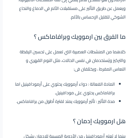
ويعمل عن طريق التأثير على مستقبلات الألم في الدماغ والنخاع
الشوكي لتقليل الإحساس بالألم.
ما الفرق بين ارموويك وبرافاماكس ؟
كلاهما من المنشطات العصبية التي تعمل على تحسين اليقظة
والتركيز ويُستخدمان في نفس الحالات، مثل النوم القهري و
النعاس المفرط ، ويختلفان فى:
المادة الفعالة : دواء أرموويك يحتوي على أرمودافينيل اما
برافاماكس يحتوي على مودافينيل.
مدة التأثير : تأثير أرموويك يمتد لفترة أطول من برافاماكس.
هل ارموويك إدمان ؟
بينما لا يُعتبر أرمودافينيل من الأدوية المسببة للإدمان بشكل