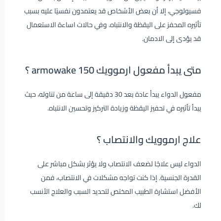
فسيولوجي، إلا أن بعض الأشخاص قد يعتمدون نفسيًا عليه بسبب
تأثيره المحفز على اليقظة والانتباه. وفي حالات اساءة الاستعمال
قد يؤدى إلى الادمان.
متى يبدأ مفعول ارموويك armowake 150 ؟
مفعول الدواء يبدأ عادة بعد 30 دقيقة إلى ساعة من تناوله، حيث
يبدأ تأثيره في تحفيز اليقظة وزيادة التركيز وتحسين الانتباه.
علاج ارموويك والانتصاب ؟
الدواء ليس علاجًا لضعف الانتصاب ولا يؤثر بشكل مباشر على
القدرة الجنسية. إذا كنت تواجه مشكلات في الانتصاب، فمن
الأفضل استشارة الطبيب المختص لتحديد السبب والعلاج الأنسب
لك.