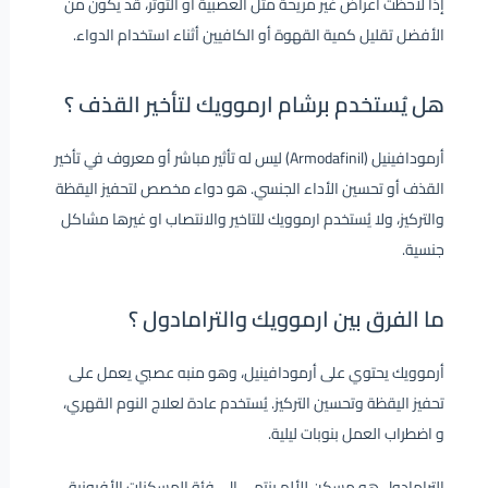
إذا لاحظت أعراض غير مريحة مثل العصبية أو التوتر، قد يكون من
الأفضل تقليل كمية القهوة أو الكافيين أثناء استخدام الدواء.
هل يُستخدم برشام ارموويك لتأخير القذف ؟
أرمودافينيل (Armodafinil) ليس له تأثير مباشر أو معروف في تأخير
القذف أو تحسين الأداء الجنسي. هو دواء مخصص لتحفيز اليقظة
والتركيز، ولا يُستخدم ارموويك للتاخير والانتصاب او غيرها مشاكل
جنسية.
ما الفرق بين ارموويك والترامادول ؟
أرموويك يحتوي على أرمودافينيل، وهو منبه عصبي يعمل على
تحفيز اليقظة وتحسين التركيز. يُستخدم عادة لعلاج النوم القهري،
و اضطراب العمل بنوبات ليلية.
الترامادول هو مسكن للألم ينتمي إلى فئة المسكنات الأفيونية،