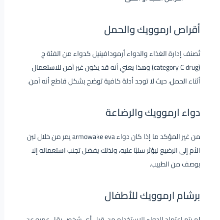
أقراص ارموويك والحمل
تُصنف إدارة الغذاء والدواء أرمودافينيل كدواء من الفئة ج
(category C drug) وهذا يعني أنه قد يكون غير آمن للاستعمال
أثناء الحمل، حيث لا توجد أدلة كافية توضح بشكل قاطع أنه آمن.
دواء
ارموويك والرضاعة
من غير المؤكد ما إذا كان دواء armowake eva يمر من خلال لبن
الأم إلى الرضيع ليؤثر سلبًا عليه، ولذلك يفضل تجنب استعماله إلا
بوصف من الطبيب.
برشام ارموويك
للأطفال
لم يتم اعتماد الدواء للاستخدام من قبل أي شخص يقل عمره عن