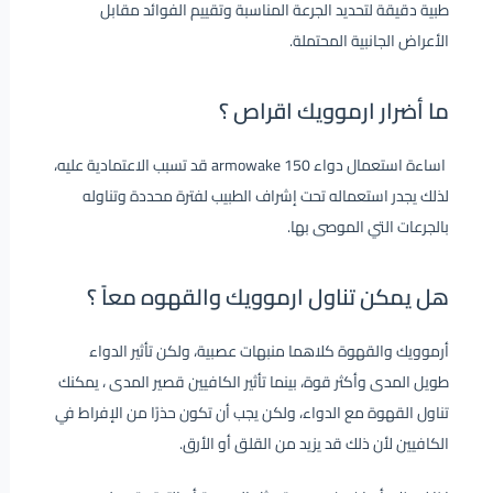
طبية دقيقة لتحديد الجرعة المناسبة وتقييم الفوائد مقابل
الأعراض الجانبية المحتملة.
ما أضرار
ارموويك اقراص
؟
اساءة استعمال دواء armowake 150 قد تسبب الاعتمادية عليه،
لذلك يجدر استعماله تحت إشراف الطبيب لفترة محددة وتناوله
بالجرعات التي الموصى بها.
هل يمكن تناول ارموويك والقهوه معاً ؟
أرموويك والقهوة كلاهما منبهات عصبية، ولكن تأثير الدواء
طويل المدى وأكثر قوة، بينما تأثير الكافيين قصير المدى ، يمكنك
تناول القهوة مع الدواء، ولكن يجب أن تكون حذرًا من الإفراط في
الكافيين لأن ذلك قد يزيد من القلق أو الأرق.