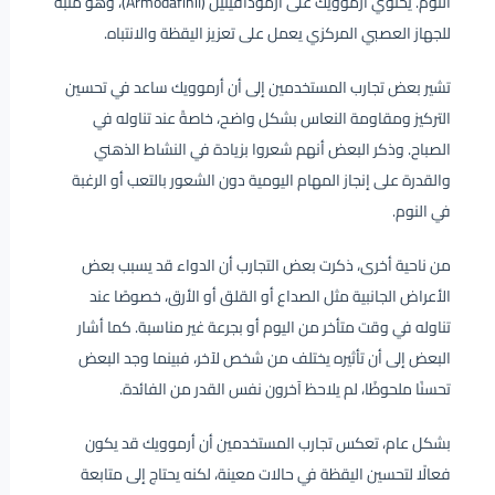
النوم. يحتوي أرموويك على أرمودافينيل (Armodafinil)، وهو منبه
للجهاز العصبي المركزي يعمل على تعزيز اليقظة والانتباه.
تشير بعض تجارب المستخدمين إلى أن أرموويك ساعد في تحسين
التركيز ومقاومة النعاس بشكل واضح، خاصةً عند تناوله في
الصباح. وذكر البعض أنهم شعروا بزيادة في النشاط الذهني
والقدرة على إنجاز المهام اليومية دون الشعور بالتعب أو الرغبة
في النوم.
من ناحية أخرى، ذكرت بعض التجارب أن الدواء قد يسبب بعض
الأعراض الجانبية مثل الصداع أو القلق أو الأرق، خصوصًا عند
تناوله في وقت متأخر من اليوم أو بجرعة غير مناسبة. كما أشار
البعض إلى أن تأثيره يختلف من شخص لآخر، فبينما وجد البعض
تحسنًا ملحوظًا، لم يلاحظ آخرون نفس القدر من الفائدة.
بشكل عام، تعكس تجارب المستخدمين أن أرموويك قد يكون
فعالًا لتحسين اليقظة في حالات معينة، لكنه يحتاج إلى متابعة