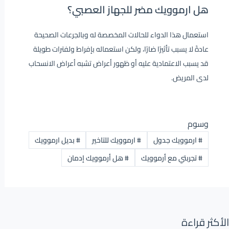
هل ارموويك مضر للجهاز العصبي؟
استعمال هذا الدواء للحالات المخصصة له وبالجرعات الصحيحة
عادةً لا يسبب تأثيرًا ضارًا، ولكن استعماله بإفراط ولفترات طويلة
قد يسبب الاعتمادية عليه أو ظهور أعراض تشبه أعراض الانسحاب
لدى المريض.
وسوم
#
ارموويك جدول
#
ارموويك للتاخير
#
بديل ارموويك
#
تجربتي مع أرموويك
#
هل أرموويك إدمان
الأكثر قراءة