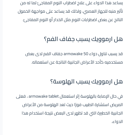
يساعد هذا الدواء على علاج اضطراب النوم المفاجئ لما له من
تأثير منبه للجهاز العصبي، ولذلك قد يساعد على مواجهة الخمول
الناتج عن بعض اضطرابات النوم مثل الخدار أو النوم المفاجئ.
هل ارموويك يسبب جفاف الفم؟
قد يسبب تناول دواء
armowake 50
جفاف الفم لدى بعض
مستخدميه كأحد الأعراض الجانبية الناتجة عن استعماله.
هل ارموويك يسبب الهلوسة؟
في حال الإصابة بالهلوسة إثر استعمال
armowake tablet
، فعلى
المريض استشارة الطبيب فورًا حيث تعد الهلوسة من الأعراض
الجانبية الخطيرة التي قد تظهر لدى البعض نتيجة استخدام هذا
الدواء.