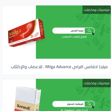
فيتامينات ومكملات
ميلجا ادفانس اقراص Milga Advance : للاعصاب والإكتئاب
فيتامينات ومكملات