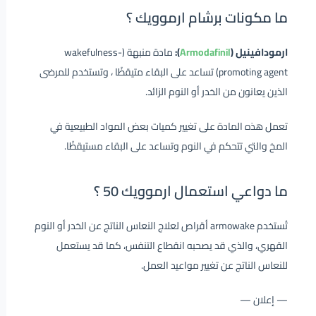
ما مكونات برشام ارموويك ؟
ارمودافينيل (
Armodafinil
):
مادة منبهة (wakefulness-
promoting agent) تساعد على البقاء متيقظًا ، وتستخدم للمرضى
الذين يعانون من الخدر أو النوم الزائد.
تعمل هذه المادة على تغيير كميات بعض المواد الطبيعية في
المخ والتي تتحكم في النوم وتساعد على البقاء مستيقظًا.
ما دواعي استعمال ارموويك 50 ؟
تُستخدم
armowake أقراص
لعلاج النعاس الناتج عن الخدر أو النوم
القهري، والذي قد يصحبه انقطاع التنفس، كما قد يستعمل
للنعاس الناتج عن تغيير مواعيد العمل.
— إعلان —