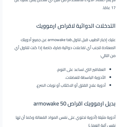
17 عامًا.
التدخلات الدوائية لاقراص ارموويك
عليك إخبار الطبيب قبل تناول armowake tab عن جميع أدويتك
المعتادة لتجنب أي تفاعلات دوائية ضارة، خاصة إذا كنت تتناول أي
من التالي:
العقاقير التي تساعد على النوم.
الأدوية الباسطة للعضلات.
أدوية علاج القلق أو الاكتئاب أو نوبات الصرع.
بديل ارموويك اقراص armowake 50
أدوية مثيلة (أدوية تحتوي على نفس المواد الفعالة وكما أن لها
نفس آلية العمل)