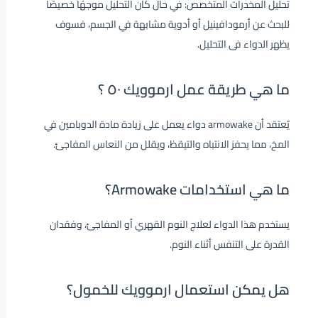
تحليل المخدرات المتخصص: في حال كان التحليل موجهًا خصيصًا
للبحث عن أرمودافينيل أو أدوية مشابهة في الجسم، فسوف
يظهر الدواء فى التحليل.
ما هي طريقة عمل ارموويك ٥٠ ؟
يٌعتقد أن armowake دواء يعمل على زيادة مادة الدوبامين في
المخ، مما يحفز الانتباه والتيقظ، ويقلل من النعاس المفاجئ.
ما هي استخدامات Armowake؟
يستخدم هذا الدواء لعلاج النوم القهري أو المفاجئ، وفقدان
القدرة على التنفس أثناء النوم.
هل يمكن استعمال ارموويك للخمول؟