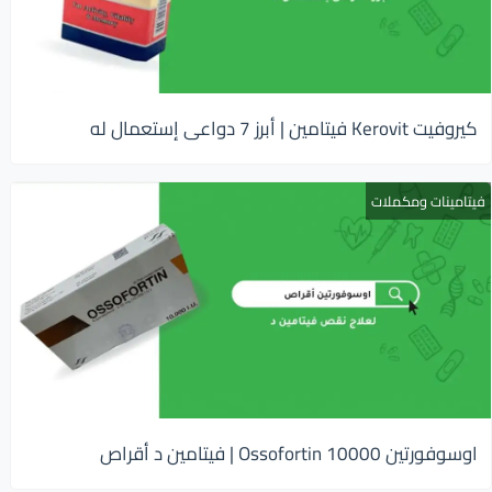
كيروفيت Kerovit فيتامين | أبرز 7 دواعى إستعمال له
فيتامينات ومكملات
اوسوفورتين 10000 Ossofortin | فيتامين د أقراص