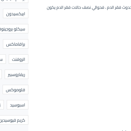
 لحدوث فقر الدم ، فحوالي نصف حالات فقر الدم يكون
ابيكسيدون
سيكلو بروجينوف
برافاماكس
اتروفنت
سا
ريفاروسبير
فلوموكس
اسبوسيد
ز
كريم فيوسيدين