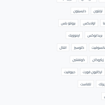
ترايتون
دايسينون
ا
اولابكس
برونتو بلس
بريدابوكس
ارموويك
نسوفيت
كلوسيز
انتنال
زيثروكان
كونفنتين
اركاليون فورت
ديبوفيت
يرتك
تلفاست