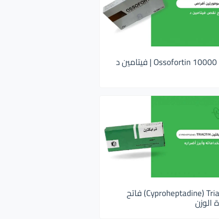
اوسوفورتين 10000 Ossofortin | فيتامين د
ترايكتين Cyproheptadine) Triactin) فاتح
 الوزن