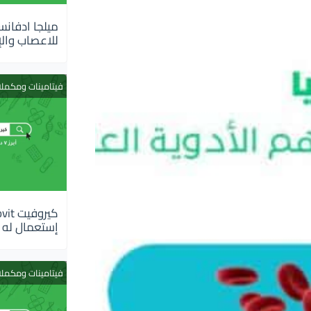
للاعصاب والإ
فيتامينات ومكمل
إستعمال له
فيتامينات ومكمل