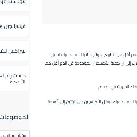
ثيوتاسيد مركب 600 و 300 لإلتهاب
فيسرالجين Visceralgine لآلام الجهاز الهضمى
ليبراكس للق
جسم أقل من الطبيعى. ولأن خلايا الدم الحمراء تحمل
راء إلى أن كمية الأكسجين الموجودة في الدم أقل مما
جاست ريج لع
الأمعاء
ضاء الحيوية في الجسم.
الدم الحمراء ، ينقل الأكسجين من الرئتين إلى أنسجة
الموضوعات ال
برشام سياليس 20