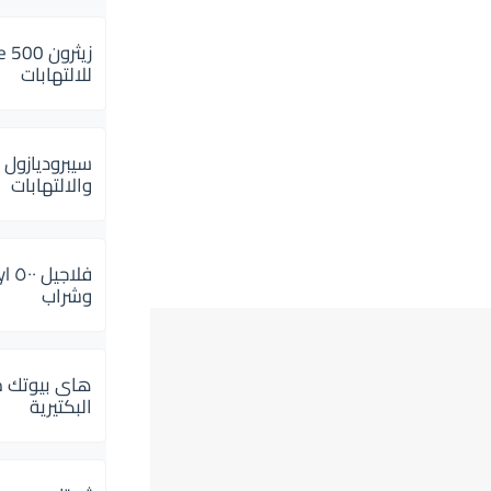
للالتهابات
سيبروديازول 
والالتهابات
وشراب
هاى بيوتك م
البكتيرية