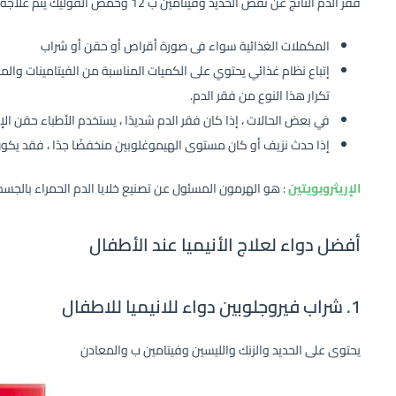
فقر الدم الناتج عن نقص الحديد وفيتامين ب 12 وحمض الفوليك يتم علاجه بما يلى :
المكملات الغذائية سواء فى صورة أقراص أو حقن أو شراب
إتباع نظام غذائي يحتوي على الكميات المناسبة من الفيتامينات وال
تكرار هذا النوع من فقر الدم.
في بعض الحالات ، إذا كان فقر الدم شديدًا ، يستخدم الأطباء حقن الإري
إذا حدث نزيف أو كان مستوى الهيموغلوبين منخفضًا جدًا ، فقد يكون 
الإريثروبويتين
: هو الهرمون المسئول عن تصنيع خلايا الدم الحمراء بالجسم
أفضل دواء لعلاج الأنيميا عند الأطفال
1. شراب فيروجلوبين دواء للانيميا للاطفال
يحتوى على الحديد والزنك والليسين وفيتامين ب والمعادن