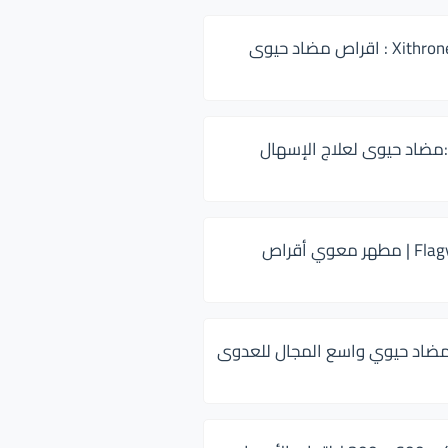
زيثرون 500 Xithrone : اقراص مضاد حيوى
:مضاد حيوى لعلاج الإسهال
فلاجيل ٥٠٠ Flagyl | مطهر معوي أقراص
ضاد حيوي واسع المجال للعدوى