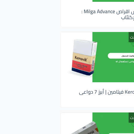
ميلجا ادفانس اقراص Milga Advance :
كتئاب
ات
كيروفيت Kerovit فيتامين | أبرز 7 دواعى
ات