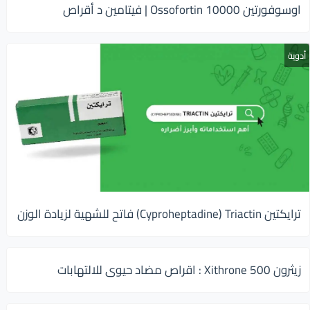
اوسوفورتين 10000 Ossofortin | فيتامين د أقراص
أدوية
ترايكتين Cyproheptadine) Triactin) فاتح للشهية لزيادة الوزن
زيثرون 500 Xithrone : اقراص مضاد حيوى للالتهابات