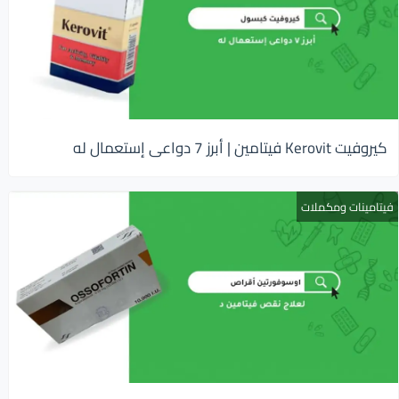
كيروفيت Kerovit فيتامين | أبرز 7 دواعى إستعمال له
فيتامينات ومكملات