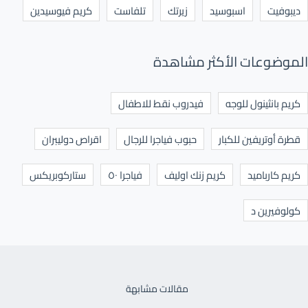
ديبوفيت
اسبوسيد
زيرتك
تلفاست
كريم فيوسيدين
الموضوعات الأكثر مشاهدة
كريم بانثينول للوجه
فيدروب نقط للاطفال
قطرة أوتريفين للكبار
حبوب فياجرا للرجال
اقراص دوليبران
كريم كارباميد
كريم زنك اوليف
فياجرا ٥٠
ستاركوبريكس
كولوفيرين د
مقالات مشابهة