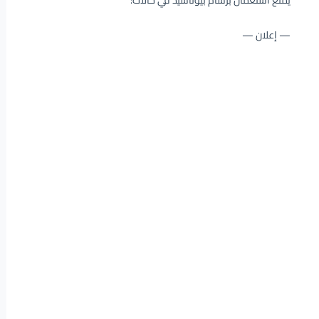
يمنع استعمال برشام بيوتاسيد في حالات:
— إعلان —