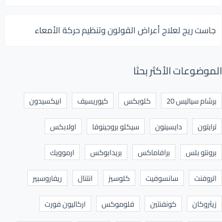
جاست ريج لعلاج أعراض القولون وتنظيم حركة الأمعاء
الموضوعات الأكثر بحثا
برشام سياليس 20
كلوبكس
كيوريسيف
ابيكسيدون
ترايتون
دايسينون
سيكلو بروجينوفا
اولابكس
برونتو بلس
برافاماكس
بريدابوكس
ارموويك
اتروفنت
سانسوفيت
كلوسيز
انتنال
ريفاروسبير
زيثروكان
كونفنتين
فلوموكس
اركاليون فورت