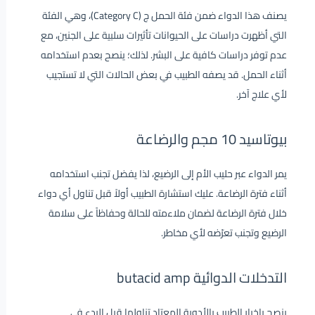
يصنف هذا الدواء ضمن فئة الحمل ج (Category C)، وهي الفئة
التي أظهرت دراسات على الحيوانات تأثيرات سلبية على الجنين، مع
عدم توفر دراسات كافية على البشر. لذلك؛ ينصح بعدم استخدامه
أثناء الحمل. قد يصفه الطبيب في بعض الحالات التي لا تستجيب
لأي علاج آخر.
بيوتاسيد 10 مجم والرضاعة
يمر الدواء عبر حليب الأم إلى الرضيع، لذا يفضل تجنب استخدامه
أثناء فترة الرضاعة. عليك استشارة الطبيب أولاً قبل تناول أي دواء
خلال فترة الرضاعة لضمان ملاءمته للحالة وحفاظاً على سلامة
الرضيع وتجنب تعرّضه لأي مخاطر.
التدخلات الدوائية butacid amp
ينصح بإخبار الطبيب بالأدوية المعتاد تناولها قبل البدء في