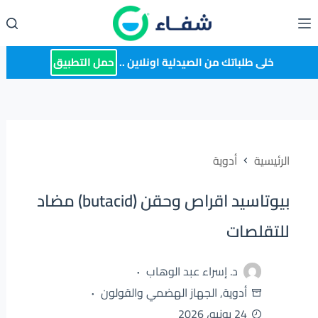
لتجاوز
لى
لمحتوى
خلى طلباتك من الصيدلية اونلاين ..
حمل التطبيق
الرئيسية
أدوية
بيوتاسيد اقراص وحقن (butacid) مضاد
للتقلصات
د. إسراء عبد الوهاب
أدوية
,
الجهاز الهضمي والقولون
24 يونيو، 2026