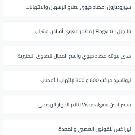
سيبروديازول :مضاد حيوى لعلاج الإسهال والالتهابات
فلاجيل ٥٠٠ Flagyl | مطهر معوي أقراص وشراب
هاى بيوتك مضاد حيوي واسع المجال للعدوى البكتيرية
ثيوتاسيد مركب 600 و 300 لإلتهاب الأعصاب
فيسرالجين Visceralgine لآلام الجهاز الهضمى
ليبراكس للقولون العصبي والمعدة