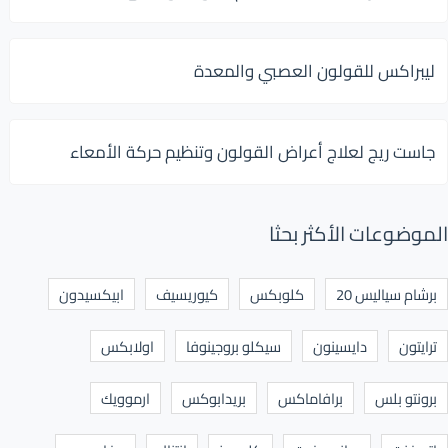
ليبراكس للقولون العصبي والمعدة
جاست ريج لعلاج أعراض القولون وتنظيم حركة الأمعاء
الموضوعات الأكثر بحثا
برشام سياليس 20
كلوبكس
كيوريسيف
ابيكسيدون
ترايتون
دايسينون
سيكلو بروجينوفا
اولابكس
برونتو بلس
برافاماكس
بريدابوكس
ارموويك