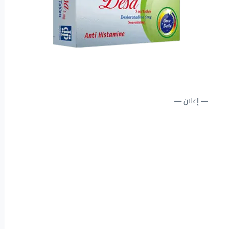
— إعلان —