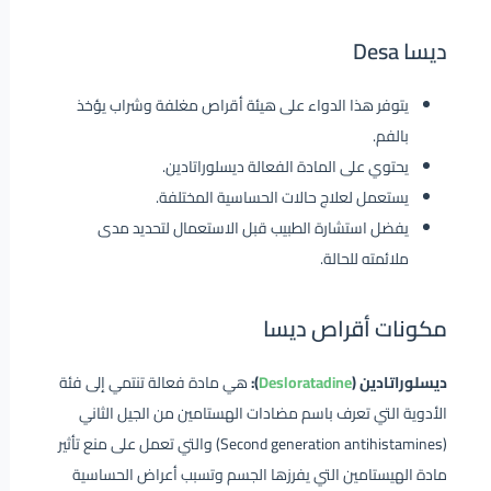
ديسا Desa
يتوفر هذا الدواء على هيئة أقراص مغلفة وشراب يؤخذ
بالفم.
يحتوي على المادة الفعالة ديسلوراتادين.
يستعمل لعلاج حالات الحساسية المختلفة.
يفضل استشارة الطبيب قبل الاستعمال لتحديد مدى
ملائمته للحالة.
مكونات أقراص ديسا
ديسلوراتادين (
Desloratadine
):
هي مادة فعالة تنتمي إلى فئة
الأدوية التي تعرف باسم مضادات الهستامين من الجيل الثاني
(Second generation antihistamines) والتي تعمل على منع تأثير
مادة الهيستامين التي يفرزها الجسم وتسبب أعراض الحساسية