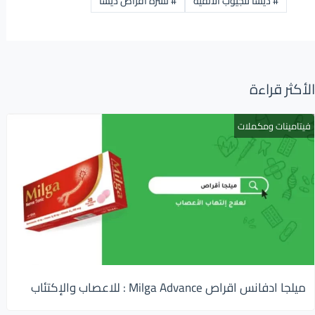
#
ديسا للجيوب الأنفية
#
نشرة اقراص ديسا
الأكثر قراءة
فيتامينات ومكملات
ميلجا ادفانس اقراص Milga Advance : للاعصاب والإكتئاب