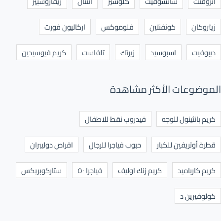
اتروفنت
سانسوفيت
كلوسيز
انتنال
ريفاروسبير
زيثروكان
كونفنتين
فلوموكس
اركاليون فورت
ديبوفيت
اسبوسيد
زيرتك
تلفاست
كريم فيوسيدين
الموضوعات الأكثر مشاهدة
كريم بانثينول للوجه
فيدروب نقط للاطفال
قطرة أوتريفين للكبار
حبوب فياجرا للرجال
اقراص دوليبران
كريم كارباميد
كريم زنك اوليف
فياجرا ٥٠
ستاركوبريكس
كولوفيرين د