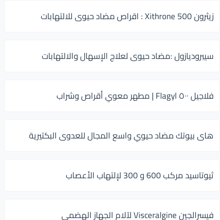
زيثرون 500 Xithrone : اقراص مضاد حيوى للالتهابات
سيبروديازول :مضاد حيوى لعلاج الإسهال والالتهابات
فلاجيل ٥٠٠ Flagyl | مطهر معوي أقراص وشراب
هاى بيوتك مضاد حيوي واسع المجال للعدوى البكتيرية
ثيوتاسيد مركب 600 و 300 لإلتهاب الأعصاب
فيسرالجين Visceralgine لآلام الجهاز الهضمى