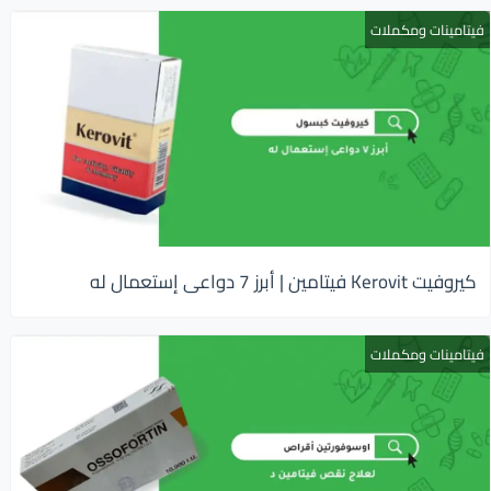
فيتامينات ومكملات
كيروفيت Kerovit فيتامين | أبرز 7 دواعى إستعمال له
فيتامينات ومكملات