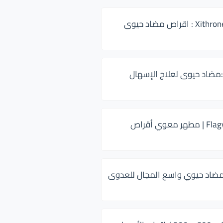
زيثرون 500 Xithrone : اقراص مضاد حيوى
:مضاد حيوى لعلاج الإسهال
فلاجيل ٥٠٠ Flagyl | مطهر معوي أقراص
ضاد حيوي واسع المجال للعدوى