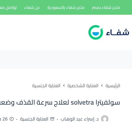
لتجاوز
متجر شفاء بمصر
متجر شفاء بالسعودية
عن شفاء
تواصل معن
لى
لمحتوى
الرئيسية
العناية الشخصية
العناية الجنسية
سولفيترا solvetra لعلاج سرعة القذف وضعف الانتصاب
د. إسراء عبد الوهاب
العناية الجنسية
26 فبراير، 2026