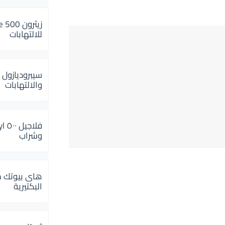
للالتهابات
سيبروديازول 
والالتهابات
وشراب
هاى بيوتك م
البكتيرية