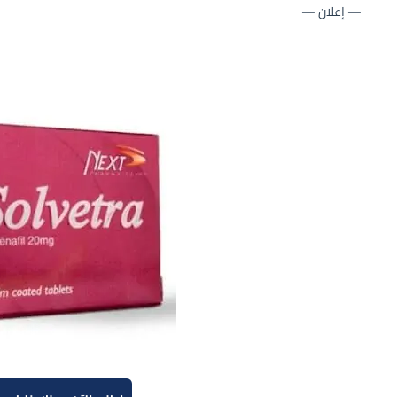
— إعلان —