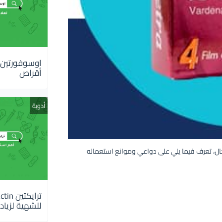
أقراص
أدوية
صاب للرجال، تعرف فيما يلي على دواعي وموانع استعماله
للشهية لزيادة