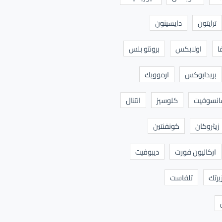
ترايتون
دايسينون
ا
اولابكس
برونتو بلس
بريدابوكس
ارموويك
نسوفيت
كلوسيز
انتنال
زيثروكان
كونفنتين
اركاليون فورت
ديبوفيت
يرتك
تلفاست