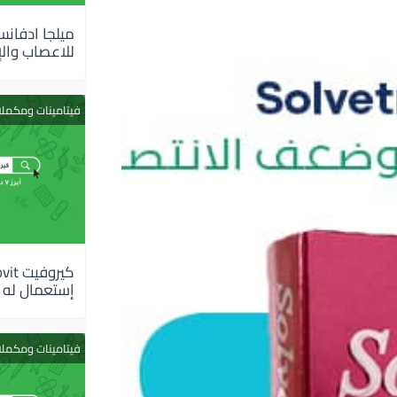
للاعصاب والإ
فيتامينات ومكمل
إستعمال له
فيتامينات ومكمل