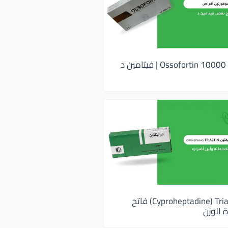
اوسوفورتين 10000 Ossofortin | فيتامين د
ترايكتين Cyproheptadine) Triactin) فاتح
 الوزن