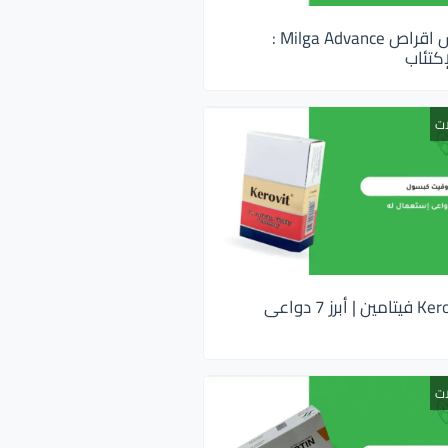
ميلجا ادفانس اقراص Milga Advance :
كتئاب
ات
كيروفيت Kerovit فيتامين | أبرز 7 دواعى
ات