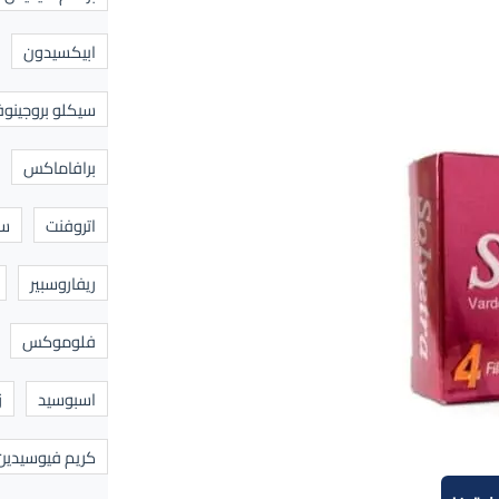
ابيكسيدون
سيكلو بروجينوف
برافاماكس
اتروفنت
سا
ريفاروسبير
فلوموكس
اسبوسيد
ز
كريم فيوسيدين