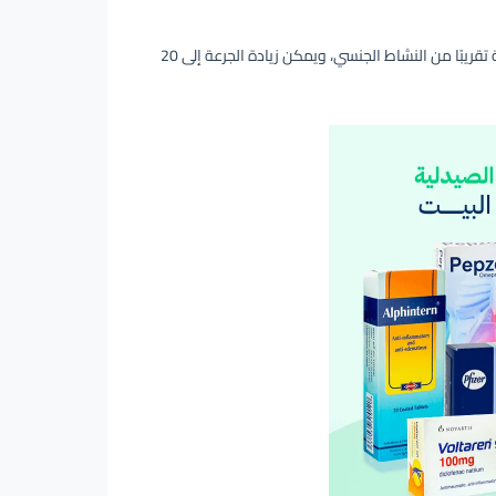
الجرعة الموصى بها هي 10 ملجم تؤخذ حسب الحاجة قبل 25 إلى 60 دقيقة تقريبًا من النشاط الجنسي، ويمكن زيادة الجرعة إلى 20