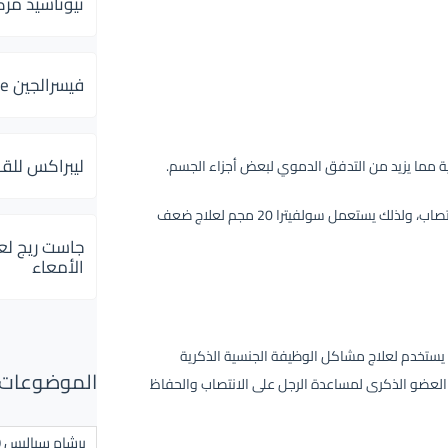
ثيوتاسيد مركب 600 و 300 لإلتهاب
فيسرالجين Visceralgine لآلام الجهاز الهضمى
ليبراكس للق
ة مما يزيد من التدفق الدموي لبعض أجزاء الجسم.
زيادة التدفق الدموي الواصل للعضو الذكري يعمل على تحسين عملية الانتصاب، ولذلك يستعمل سولفيترا 20 مجم لعلاج ضعف
جاست ريج لع
الأمعاء
رئيسية حيث يستخدم لعلاج مشاكل الوظيفة الجنسية الذكرية
الموضوعات ال
لعضو الذكرى لمساعدة الرجل على الانتصاب والحفاظ
برشام سياليس 20