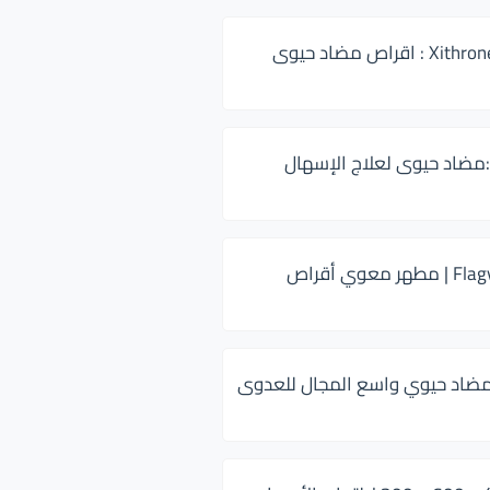
زيثرون 500 Xithrone : اقراص مضاد حيوى
:مضاد حيوى لعلاج الإسهال
فلاجيل ٥٠٠ Flagyl | مطهر معوي أقراص
ضاد حيوي واسع المجال للعدوى