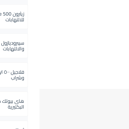
للالتهابات
سيبروديازول 
والالتهابات
وشراب
هاى بيوتك م
البكتيرية