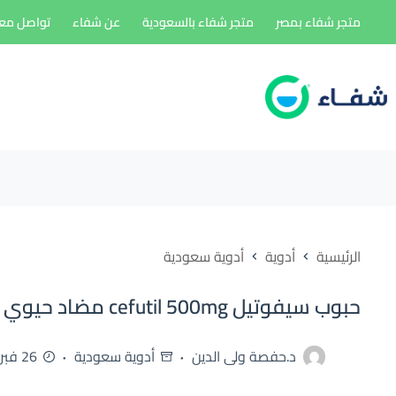
لتجاوز
متجر شفاء بمصر
متجر شفاء بالسعودية
عن شفاء
تواصل معن
لى
لمحتوى
الرئيسية
أدوية
أدوية سعودية
حبوب سيفوتيل cefutil 500mg مضاد حيوي للحلق والتهاب البول
د.حفصة ولى الدين
أدوية سعودية
26 فبراير، 2026