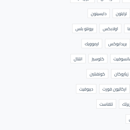
ترايتون
دايسينون
ا
اولابكس
برونتو بلس
بريدابوكس
ارموويك
نسوفيت
كلوسيز
انتنال
زيثروكان
كونفنتين
اركاليون فورت
ديبوفيت
يرتك
تلفاست