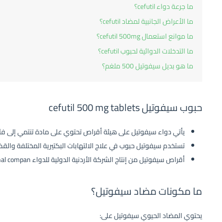
ما جرعة دواء cefutil؟
ما الأعراض الجانبية لمضاد cefutil؟
ما موانع استعمال cefutil 500mg؟
ما التدخلات الدوائية لحبوب cefutil؟
ما هو بديل سيفوتيل 500 ملغم؟
حبوب سيفوتيل cefutil 500 mg tablets
يأتي دواء سيفوتيل على هيئة أقراص تحتوي على مادة تنتمي إلى فئة
تستخدم سيفوتيل حبوب في علاج الالتهابات البكتيرية المختلفة والقضاء
أقراص سيفوتيل من إنتاج الشركة الأردنية الدولية للدواء Pharma international compan.
ما مكونات مضاد سيفوتيل؟
يحتوي المضاد الحيوي سيفوتيل على: