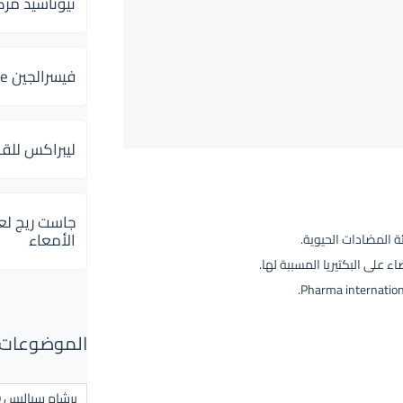
ثيوتاسيد مركب 600 و 300 لإلتهاب
فيسرالجين Visceralgine لآلام الجهاز الهضمى
ليبراكس للق
جاست ريج لع
الأمعاء
 المضادات الحيوية.
 على البكتيريا المسببة لها.
الموضوعات ال
برشام سياليس 20