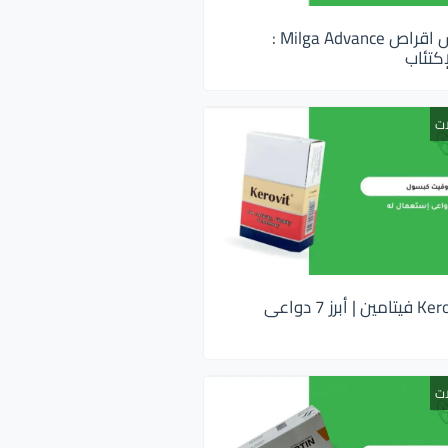
ميلجا ادفانس اقراص Milga Advance :
كتئاب
ات
كيروفيت Kerovit فيتامين | أبرز 7 دواعى
ات