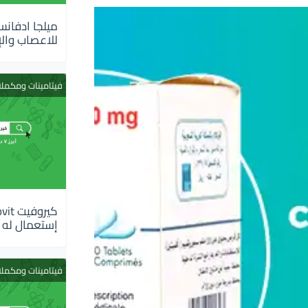
للاعصاب والإ
فيتامينات ومكمل
إستعمال له
فيتامينات ومكمل