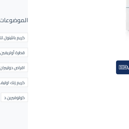
الموضوعات 
كريم بانثينول لل
قطرة أوتريفين ل
اقراص دوليبران
كريم زنك اوليف
كولوفيرين د