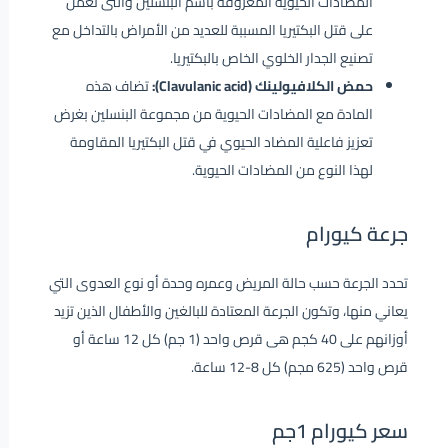
المضادات الحيوية المعروفة باسم البنسلين والتى تعمل
على قتل البكتيريا المسببة للعديد من الأمراض بالتداخل مع
تصنيع الجدار الخلوي الخاص بالبكتيريا.
حمض الكلافيولينك (Clavulanic acid):
تضاف هذه
المادة مع المضادات الحيوية من مجموعة البنسلين بغرض
تعزيز فاعلية المضاد الحيوي في قتل البكتيريا المقاومة
لهذا النوع من المضادات الحيوية.
جرعة كيورام
تحدد الجرعة حسب حالة المريض وعمره وحدة أو نوع العدوى التي
يعاني منها، وتكون الجرعة المعتادة للبالغين والأطفال الذين تزيد
أوزانهم على 40 كجم هى قرص واحد (1 جم) كل 12 ساعة أو
قرص واحد (625 مجم) كل 8-12 ساعة.
سعر كيورام 1جم