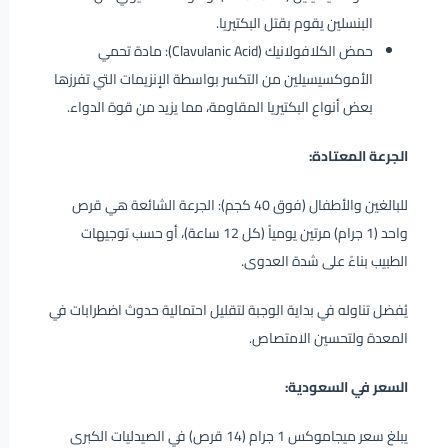
البنسلين يقوم بقتل البكتيريا.
حمض الكلافولانيك (Clavulanic Acid): مادة تحمي
الأموكسيسيلين من التكسر بواسطة الإنزيمات التي تفرزها
بعض أنواع البكتيريا المقاومة، مما يزيد من قوة الدواء.
الجرعة المعتادة:
للبالغين والأطفال (فوق 40 كجم): الجرعة الشائعة هي قرص
واحد (1 جرام) مرتين يومياً (كل 12 ساعة)، أو حسب توجيهات
الطبيب بناءً على شدة العدوى.
يُفضل تناوله في بداية الوجبة لتقليل احتمالية حدوث اضطرابات في
المعدة ولتحسين الامتصاص.
السعر في السعودية:
يبلغ سعر ميجاموكس 1 جرام (14 قرص) في الصيدليات الكبرى