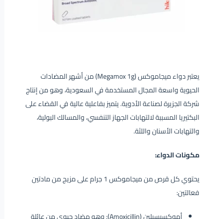
يعتبر دواء ميجاموكس (Megamox 1g) من أشهر المضادات
الحيوية واسعة المجال المستخدمة في السعودية، وهو من إنتاج
شركة الجزيرة لصناعة الأدوية. يتميز بفاعلية عالية في القضاء على
البكتيريا المسببة لالتهابات الجهاز التنفسي، والمسالك البولية،
والتهابات الأسنان واللثة.
مكونات الدواء:
يحتوي كل قرص من ميجاموكس 1 جرام على مزيج من مادتين
فعالتين:
أموكسيسيلين (Amoxicillin): وهو مضاد حيوي من عائلة