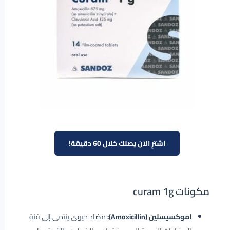
اشترِ الآن يصلك خلال 60 دقيقة!
مكونات curam 1g
اموكسيسلين (Amoxicillin):
مضاد حيوى ينتمى إلى فئة