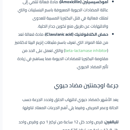
أموكسيسيلين (Amoxicillin):
مادة فعالة تنتمي إلى
عائلة المضادات الحيوية المعروفة باسم البنسلينات والتي
تمتلك فعالية في قتل البكتيريا المسببة للعدوى
والالتهابات عن طريق منع تكوين جدار الخلية.
حمض الكلافولانيك (Clavulanic acid):
مادة فعالة تعد
من فئة المواد التي تعرف باسم مثبطات إنزيم البيتا لاكتاميز
(
beta-lactamase inhibitor
) والتي تعمل على الحد من
مقاومة البكتيريا للمضادات الحيوىة مما يساهم في زيادة
تأثير المضاد الحيوي.
جرعة اوجمنتين مضاد حيوي
يعد الأشهر كمضاد حيوي لالتهاب الحلق وتحدد الجرعة حسب
الحالة وعمر المريض، وفيما يلي أهم الجرعات المعتاد تناولها:
للبالغين:
قرص واحد كل 12 ساعة من تركيز 1 جم، وقرص واحد