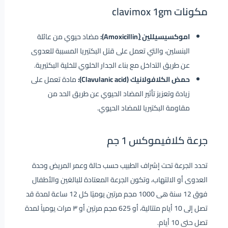
مكونات clavimox 1gm
اموكسيسيللين (ِAmoxicillin):
مضاد حيوي من عائلة
البنسلين، والتي تعمل على قتل البكتيريا المسببة للعدوى
عن طريق التداخل مع بناء الجدار الخلوي للخلية البكتيرية.
حمض الكلافولانيك (Clavulanic acid):
مادة تعمل على
زيادة وتعزيز تأثير المضاد الحيوي عن طريق الحد من
مقاومة البكتيريا للمضاد الحيوي.
جرعة كلافيموكس 1 جم
تحدد الجرعة تحت إشراف الطبيب حسب حالة وعمر المريض وحدة
العدوى أو الالتهاب، وتكون الجرعة المعتادة للبالغين والأطفال
فوق 12 سنة هى 1000 مجم مرتين يوميًا كل 12 ساعة لمدة قد
تصل إلى 10 أيام متتالية، أو 625 مجم مرتين أو ٣ مرات يومياً لمدة
تصل حتى 10 أيام.