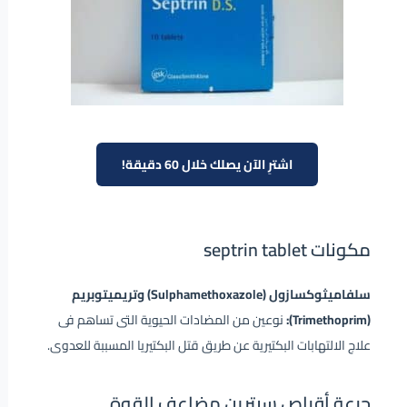
اشترِ الآن يصلك خلال 60 دقيقة!
مكونات septrin tablet
سلفاميثوكسازول (Sulphamethoxazole) وتريميتوبريم
(Trimethoprim):
نوعين من المضادات الحيوية التى تساهم فى
علاج الالتهابات البكتيرية عن طريق قتل البكتيريا المسببة للعدوى.
جرعة أقراص سبترين مضاعف القوة