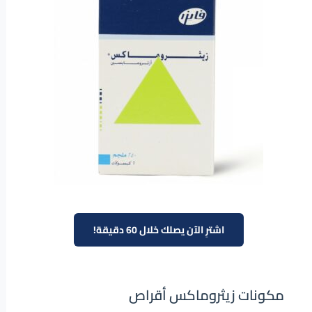
اشترِ الآن يصلك خلال 60 دقيقة!
مكونات زيثروماكس أقراص