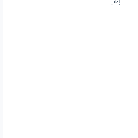
— إعلان —