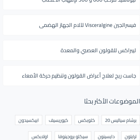
فيسرالجين Visceralgine لآلام الجهاز الهضمى
ليبراكس للقولون العصبي والمعدة
جاست ريج لعلاج أعراض القولون وتنظيم حركة الأمعاء
الموضوعات الأكثر بحثا
برشام سياليس 20
كلوبكس
كيوريسيف
ابيكسيدون
ترايتون
دايسينون
سيكلو بروجينوفا
اولابكس