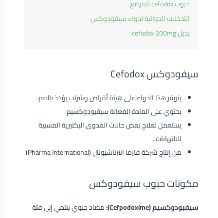
حبوب cefodox للمرضع
التدخلات الدوائية لدواء سيفودوكس
بديل cefodox 200mg
سيفودوكس Cefodox
يتوفر هذا الدواء على هيئة أقراص وشراب يؤخذ بالفم.
يحتوي على المادة الفعالة سيفبودوكسيم.
يستعمل لعلاج بعض حالات العدوى البكتيرية المسببة
للالتهابات .
من إنتاج شركة فارما انترناشيونال (Pharma International).
مكونات حبوب سيفودوكس
سيفبودوكسيم (Cefpodoxime):
مضاد حيوي ينتمي إلى فئة