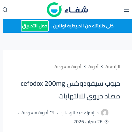
لتجاوز
لى
لمحتوى
خلى طلباتك من الصيدلية اونلاين ..
حمل التطبيق
الرئيسية
أدوية
أدوية سعودية
حبوب سيفودوكس cefodox 200mg
مضاد حيوي للالتهابات
د. إسراء عبد الوهاب
أدوية سعودية
26 فبراير، 2026