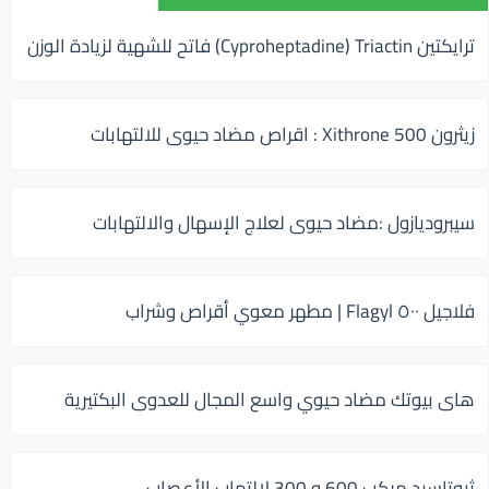
ترايكتين Cyproheptadine) Triactin) فاتح للشهية لزيادة الوزن
زيثرون 500 Xithrone : اقراص مضاد حيوى للالتهابات
سيبروديازول :مضاد حيوى لعلاج الإسهال والالتهابات
فلاجيل ٥٠٠ Flagyl | مطهر معوي أقراص وشراب
هاى بيوتك مضاد حيوي واسع المجال للعدوى البكتيرية
ثيوتاسيد مركب 600 و 300 لإلتهاب الأعصاب