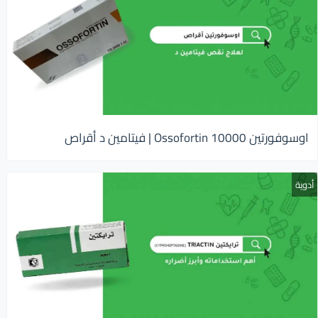
اوسوفورتين 10000 Ossofortin | فيتامين د أقراص
أدوية