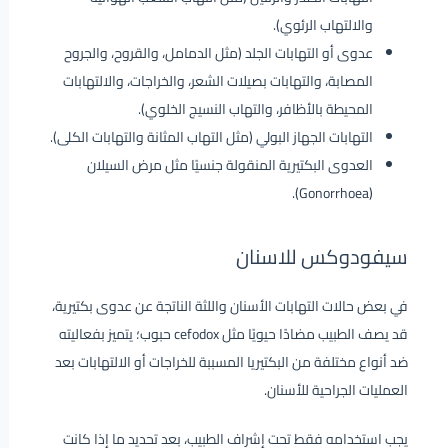
والالتهاب الرئوي).
عدوى أو التهابات الجلد (مثل الدمامل، والقروح، والجروح
المصابة، والتهابات بصيلات الشعر، والخراجات، والالتهابات
المحيطة بالأظافر، والتهاب النسيج الخلوي).
التهابات الجهاز البولي (مثل التهاب المثانة والتهابات الكلى).
العدوى البكتيرية المنقولة جنسيًا مثل مرض السيلان
(Gonorrhoea).
سيفودوكس للاسنان
في بعض حالات التهابات الأسنان واللثة الناتجة عن عدوى بكتيرية،
قد يصف الطبيب مضادًا حيويًا مثل cefodox حبوب؛ يتميز بفعاليته
ضد أنواع مختلفة من البكتيريا المسببة للخراجات أو الالتهابات بعد
العمليات الجراحية للأسنان.
يجب استخدامه فقط تحت إشراف الطبيب، بعد تحديد ما إذا كانت