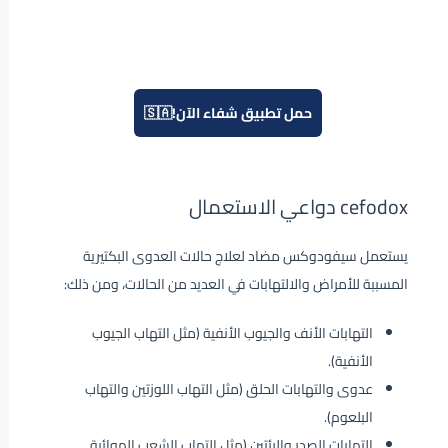
حمل تطبيق شفاء الآن!🇸🇦
cefodox دواعي الاستعمال
يستعمل سيفودوكس مضاد لعلاج حالات العدوى البكتيرية
المسببة للأمراض والالتهابات في العديد من الحالات، ومن ذلك:
التهابات الأنف والجيوب الأنفية (مثل التهاب الجيوب
الأنفية).
عدوى والتهابات الحلق (مثل التهاب اللوزتين والتهاب
البلعوم).
التهابات الصدر والرئتين (مثل التهاب الشعب الهوائية