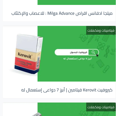
ميلجا ادفانس اقراص Milga Advance : للاعصاب والإكتئاب
فيتامينات ومكملات
كيروفيت Kerovit فيتامين | أبرز 7 دواعى إستعمال له
فيتامينات ومكملات