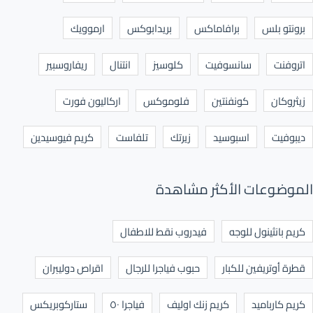
برونتو بلس
برافاماكس
بريدابوكس
ارموويك
اتروفنت
سانسوفيت
كلوسيز
انتنال
ريفاروسبير
زيثروكان
كونفنتين
فلوموكس
اركاليون فورت
ديبوفيت
اسبوسيد
زيرتك
تلفاست
كريم فيوسيدين
الموضوعات الأكثر مشاهدة
كريم بانثينول للوجه
فيدروب نقط للاطفال
قطرة أوتريفين للكبار
حبوب فياجرا للرجال
اقراص دوليبران
كريم كارباميد
كريم زنك اوليف
فياجرا ٥٠
ستاركوبريكس