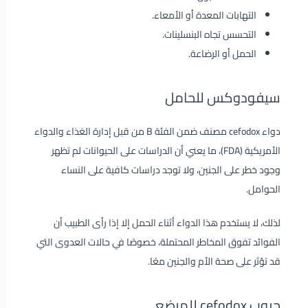
التهابات المعدة أو الأمعاء.
التحسس تجاه البنسلينات.
الحمل أو الرضاعة.
سيفودوكس للحامل
دواء cefodox مصنف ضمن الفئة B من قبل إدارة الغذاء والدواء
الأمريكية (FDA)، ما يعني أن الدراسات على الحيوانات لم تظهر
وجود خطر على الجنين، ولا توجد دراسات كافية على النساء
الحوامل.
لذلك، لا يستخدم هذا الدواء أثناء الحمل إلا إذا رأى الطبيب أن
الفوائد تفوق المخاطر المحتملة، خصوصًا في حالات العدوى التي
قد تؤثر على صحة الأم والجنين معًا.
حبوب cefodox للمرضع