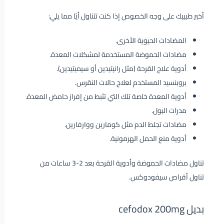
أخبر طبيبك على وجه الخصوص إذا كنت تتناول أيًا مما يلي:
المضادات الحيوية الأخرى.
مضادات الحموضة المستخدمة لمشكلات المعدة.
أدوية علاج القرحة (مثل رانيتيدين أو سيميتيدين).
بروبنسيد المستخدم لعلاج حالات النقرس.
أدوية المعدة خاصة تلك التي تثبط من إفراز حامض المعدة.
مدرات البول.
مضادات تجلط الدم مثل كومارين ووارفارين.
أدوية منع الحمل الهرمونية.
تناول مضادات الحموضة وأدوية القرحة بعد 2-3 ساعات من
تناول أقراص سيفودوكس.
بديل cefodox 200mg