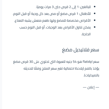
للبالغين: 1 إلى 2 قرص حتى 3 مرات يوميًا.
للأطفال: 1 قرص مضغ أو مص بعد كل وجبة أو قبل النوم.
الأقراص مخصصة للمضغ ولها طعم منعش يشبه النعناع.
يمكن تناول الأقراص بعد الوجبات، أو قبل النوم حسب
الحاجة.
سعر فلاتيديل مضغ
سعر flatidyl هو 54 جنيه للعبوة التي تحتوي على 30 قرص مضغ
يؤخذ بالفم (يلاحظ احتمالية تغير سعر المنتج وفقًا لتحديثه
بالصيدليات).
— إعلان —