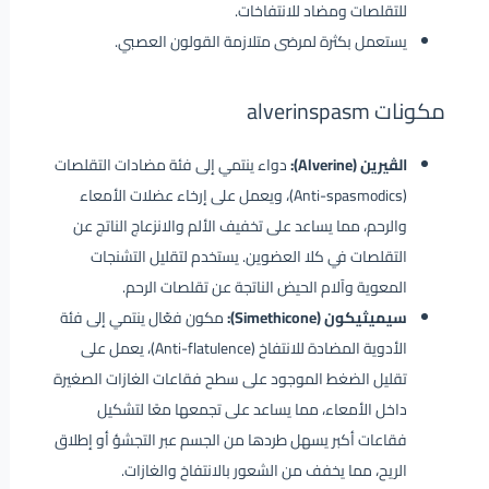
للتقلصات ومضاد للانتفاخات.
يستعمل بكثرة لمرضى متلازمة القولون العصبي.
مكونات alverinspasm
الڤيرين (Alverine):
دواء ينتمي إلى فئة مضادات التقلصات
(Anti-spasmodics)، ويعمل على إرخاء عضلات الأمعاء
والرحم، مما يساعد على تخفيف الألم والانزعاج الناتج عن
التقلصات في كلا العضوين.
يستخدم لتقليل التشنجات
المعوية وآلام الحيض الناتجة عن تقلصات الرحم.
سيميثيكون (Simethicone):
مكون فعّال ينتمي إلى فئة
الأدوية المضادة للانتفاخ (Anti-flatulence)، يعمل على
تقليل الضغط الموجود على سطح فقاعات الغازات الصغيرة
داخل الأمعاء، مما يساعد على تجمعها معًا لتشكيل
فقاعات أكبر يسهل طردها من الجسم عبر التجشؤ أو إطلاق
الريح، مما يخفف من الشعور بالانتفاخ والغازات.