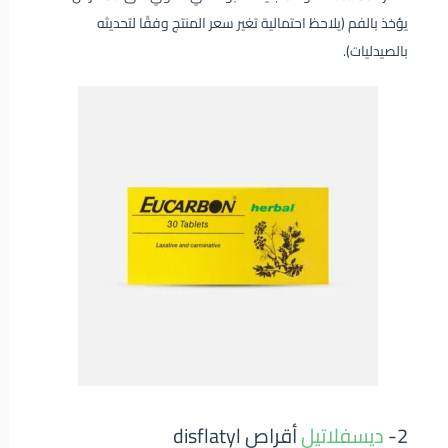
يؤخذ بالفم (يلاحظ احتمالية تغير سعر المنتج وفقًا لتحديثه
بالصيدليات).
2-
ديسفلاتيل
أقراص disflatyl