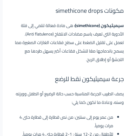
مكونات simethicone drops
سيميثيكون (simethicone):
هى مادة فعالة تنتمي إلى فئة
الأدوية التي تعرف باسم مضادات الانتفاخ (Anti flatulence).
تعمل على تقليل الضغط على سطح فقاعات الغازات الصغيرة مما
يسمح باندماجها معًا لتشكل فقاعات أكبر يسهل طردها مع
التجشؤ أو إطلاق الريح.
جرعة سيميثيكون نقط للرضع
يصف الطبيب الجرعة المناسبة حسب حالة الرضيع أو الطفل وورزنه
وسنه، وعادة ما تكون كما يلي:
من عمر يوم إلى سنتين: من نص قطارة إلى قطارة حتى 4
مرات يومياً.
للأطفال من 2-12 سنة : 1-2 قطارة حتى 4 مرات يومياً.