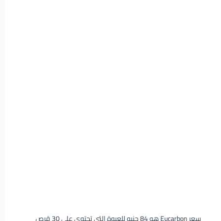
سعر Eucarbon هو 84 جنيه للعبوة التي تحتوي على 30 قرص