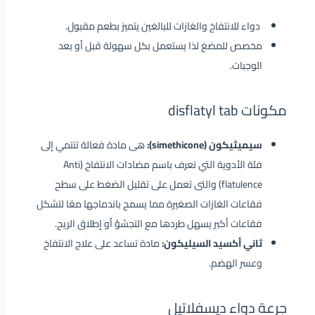
دواء للانتفاخ والغازات للبالغين يتميز بطعم مقبول.
مخصص للمضغ لذا يستعمل بكل سهولة قبل أو بعد
الوجبات.
مكونات disflatyl tab
سيميثيكون (simethicone):
هى مادة فعالة تنتمي إلى
فئة الأدوية التي تعرف باسم مضادات الانتفاخ (Anti
flatulence) والتى تعمل على تقليل الضغط على سطح
فقاعات الغازات الصغيرة مما يسمح باندماجها معًا لتشكل
فقاعات أكبر يسهل طردها مع التجشؤ أو إطلاق الريح.
ثاني أكسيد السيليكون:
مادة تساعد على علاج الانتفاخ
وعسر الهضم.
جرعة دواء ديسفلاتيل