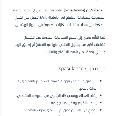
سيميثيكون (Simethicone):
مادة فعالة تنتمي إلى فئة الأدوية
المعروفة بمضادات الانتفاخ (Anti-flatulence)، تعمل على تقليل
الضغط على سطح فقاعات الغازات الصغيرة في الجهاز الهضمي.
هذا التأثير يؤدي إلى تجمع الفقاعات الصغيرة معًا لتشكيل
فقاعات أكبر، مما يسهل التخلص منها عبر التجشؤ أو إطلاق الريح،
وبالتالي يخفف من شعور الانتفاخ والغازات.
جرعة دواء spasulance
للبالغين والأطفال فوق 12 سنة: 1-2 فيلم بالفم حتى 4
مرات باليوم.
يُفتح الغطاء ويسحب كلا الجانبين من الموضع المخصص.
يُسحب الفيلم برفق بأصابع جافة.
يوضع على اللسان ومن ثم يترك حتى يذوب بالكامل.