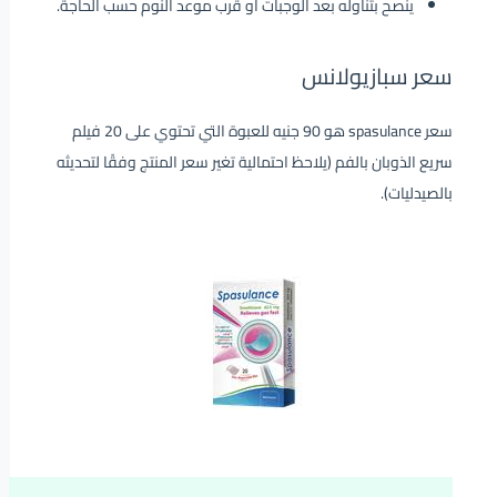
ينصح بتناوله بعد الوجبات أو قرب موعد النوم حسب الحاجة.
سعر سبازيولانس
سعر spasulance هو 90 جنيه للعبوة التي تحتوي على 20 فيلم
سريع الذوبان بالفم (يلاحظ احتمالية تغير سعر المنتج وفقًا لتحديثه
بالصيدليات).