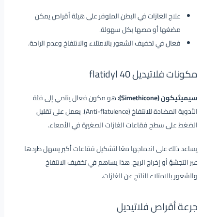
علاج الغازات في البطن المتوفر على هيئة أقراص يمكن
مضغها أو مصها بكل سهولة.
فعال في تخفيف الشعور بالامتلاء والانتفاخ وعدم الراحة.
مكونات فلاتيديل 40 flatidyl
سيميثيكون (Simethicone):
هو مكون فعال ينتمي إلى فئة
الأدوية المضادة للانتفاخ (Anti-flatulence). يعمل على تقليل
الضغط على سطح فقاعات الغازات الصغيرة في الأمعاء.
يساعد ذلك على اندماجها معًا لتشكيل فقاعات أكبر يسهل طردها
عبر التجشؤ أو إخراج الريح. هذا يساهم في تخفيف الانتفاخ
والشعور بالامتلاء الناتج عن الغازات.
جرعة أقراص فلاتيديل