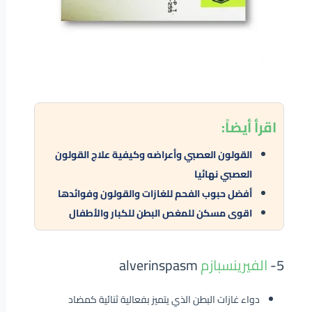
اقرأ
أيضاً:
القولون العصبي وأعراضه وكيفية علاج القولون
العصبي نهائيا
أفضل حبوب الفحم للغازات والقولون وفوائدها
اقوى مسكن للمغص البطن للكبار والأطفال
5-
الفيرينسبازم
alverinspasm
دواء غازات البطن الذي يتميز بفعالية ثنائية كمضاد