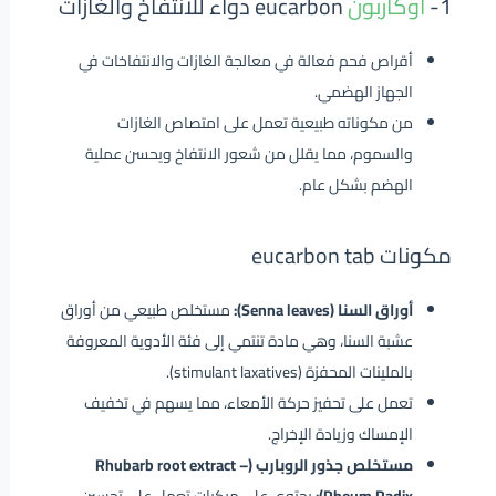
1-
اوكاربون
eucarbon دواء للانتفاخ والغازات
أقراص فحم فعالة في معالجة الغازات والانتفاخات في
الجهاز الهضمي.
من مكوناته طبيعية تعمل على امتصاص الغازات
والسموم، مما يقلل من شعور الانتفاخ ويحسن عملية
الهضم بشكل عام.
مكونات eucarbon tab
أوراق السنا (Senna leaves):
مستخلص طبيعي من أوراق
عشبة السنا، وهي مادة تنتمي إلى فئة الأدوية المعروفة
بالملينات المحفزة (stimulant laxatives).
تعمل على تحفيز حركة الأمعاء، مما يسهم في تخفيف
الإمساك وزيادة الإخراج.
مستخلص جذور الروبارب (Rhubarb root extract –