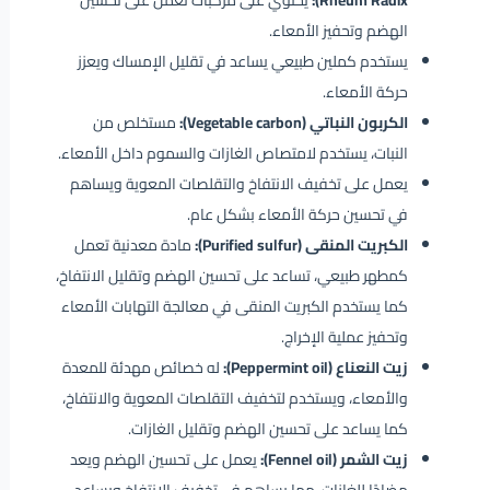
Rheum Radix):
يحتوي على مركبات تعمل على تحسين
الهضم وتحفيز الأمعاء.
يستخدم كملين طبيعي يساعد في تقليل الإمساك ويعزز
حركة الأمعاء.
الكربون النباتي (Vegetable carbon):
مستخلص من
النبات، يستخدم لامتصاص الغازات والسموم داخل الأمعاء.
يعمل على تخفيف الانتفاخ والتقلصات المعوية ويساهم
في تحسين حركة الأمعاء بشكل عام.
الكبريت المنقى (Purified sulfur):
مادة معدنية تعمل
كمطهر طبيعي، تساعد على تحسين الهضم وتقليل الانتفاخ،
كما يستخدم الكبريت المنقى في معالجة التهابات الأمعاء
وتحفيز عملية الإخراج.
زيت النعناع (Peppermint oil):
له خصائص مهدئة للمعدة
والأمعاء، ويستخدم لتخفيف التقلصات المعوية والانتفاخ،
كما يساعد على تحسين الهضم وتقليل الغازات.
زيت الشمر (Fennel oil):
يعمل على تحسين الهضم ويعد