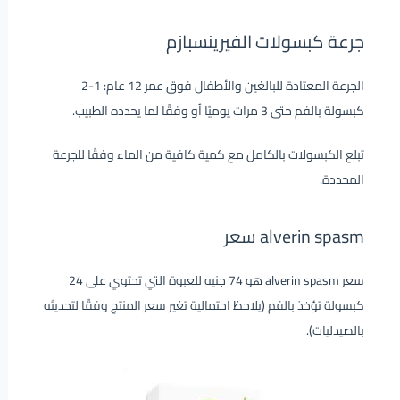
جرعة كبسولات الفيرينسبازم
الجرعة المعتادة للبالغين والأطفال فوق عمر 12 عام: 1-2
كبسولة بالفم حتى 3 مرات يوميًا أو وفقًا لما يحدده الطبيب.
تبلع الكبسولات بالكامل مع كمية كافية من الماء وفقًا للجرعة
المحددة.
alverin spasm سعر
سعر alverin spasm هو 74 جنيه للعبوة التي تحتوي على 24
كبسولة تؤخذ بالفم (يلاحظ احتمالية تغير سعر المنتج وفقًا لتحديثه
بالصيدليات).