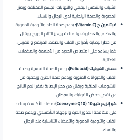
الشباب والتنكس البقعي والتهابات الجسم المختلفة ويعزز
الخصوبة والصحة الإنجابية لدى الرجال والنساء.
فيتامين ج (Vitamin C):
يدعم صحة الجلد والأوعية الدموية
والعظام والغضاريف والمناعة ويعزز التئام الجروح ويقلل
من خطر الإصابة بأمراض القلب والضغط المرتفع والنقرس،
كما يساعد على امتصاص الحديد من الأطعمة والمكملات
الغذائية.
حمض الفوليك (Folic acid):
يدعم الصحة النفسية وصحة
القلب والحيوانات المنوية ويدعم صحة الجنين ويحميه من
التشوهات الخلقية ويقلل من خطر الإصابة بفقر الدم الناتج
عن نقص حمض الفوليك والسرطان.
كو إنزيم كيو10 (Coenzyme Q10):
مضاد للأكسدة يساعد
على مكافحة الجذور الحرة والإجهاد التأكسدي ويدعم صحة
القلب والأوعية الدموية والأعضاء التناسلية عند الرجال
والنساء.