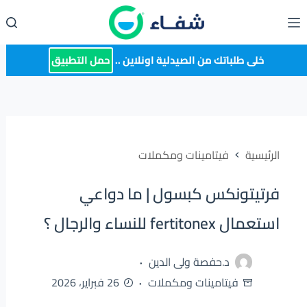
لتجاوز
لى
لمحتوى
خلى طلباتك من الصيدلية اونلاين ..
حمل التطبيق
الرئيسية
فيتامينات ومكملات
فرتيتونكس كبسول | ما دواعي
استعمال fertitonex للنساء والرجال ؟
د.حفصة ولى الدين
فيتامينات ومكملات
26 فبراير، 2026