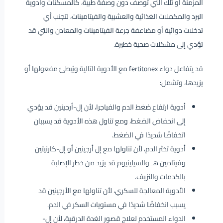
المزمنة أو تلك التي توصف دون وصفة طبية، كالمسكنات وأدوية
البرد والمكملات الغذائية والعشبية والفيتامينات، لتجنب أي
تدخلات دوائية أو مضاعفة جرعة الفيتامينات والمعادن والتي قد
تؤدي إلى مشكلات صحية خطيرة.
قد يتفاعل دواء fertitonex مع الأدوية التالية ويُبطئ مفعولها أو
يزيدها، وتشمل:
أدوية ارتفاع ضغط الدم والفياجرا، لأن إل-أرجينين قد يؤدي
إلى انخفاض الضغط، ومع تناول هذه الأدوية قد يسببان
اتخفاضًا شديدًا في الضغط.
أدوية تخثر الدم، لأن تناولها مع إل أرجينين أو إل-كارنيتين
وفيتامين هـ والسيلينيوم قد يزيد من خطر الإصابة
بالكدمات والنزيف.
الأدوية المعالجة للسكري، لأن تناولها مع الأرجينين قد
يسبب انخفاضًا شديدًا في مستويات السكر في الدم.
الدواء المستخدم لعلاج قصور الغدة الدرقية، لأن إل-