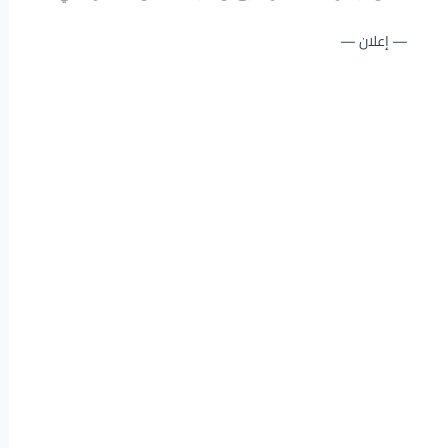
— إعلان —