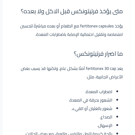
متى يؤخذ فرتيتونكس قبل الاكل ولا بعده؟
يؤخذ fertitonex capsules مع الطعام أو بعده مباشرةً لتحسين
امتصاصه وتقليل احتمالية الإصابة باضطرابات المعدة.
ما اضرار فرتيتونكس؟
يعد fertitonex 30 cap آمنًا بشكل عام، ولكنها قد يسبب بعض
الأعراض الجانبية، مثل:
اضطراب المعدة.
الشعور بحرقة في المعدة.
شعور بالغثيان أو القيء.
الصداع.
الإسهال.
رائحة كريهة للبول والنفس والعرق مع بعض الحالات.