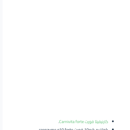
كارنيفيتا فورت Carnivita forte
.
كوانزيم كيو10 فورت coenzyme q10 forte.