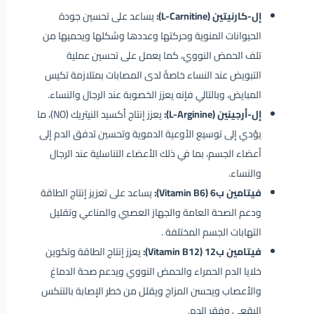
إل-كارنيتين (L-Carnitine):
يساعد على تحسين جودة
الحيوانات المنوية وحركتها وعددها وشكلها ويحميها من
تلف الحمض النووي، كما يعمل على تحسين عملية
التبويض عند النساء خاصةً لدى المصابات بمتلازمة تكيس
المبايض، وبالتالي فإنه يعزز الخصوبة عند الرجال والنساء.
إل-أرجينين (L-Arginine):
يعزز إنتاج أكسيد النيتريك (NO)، ما
يؤدي إلى توسيع الأوعية الدموية وتحسين تدفق الدم إلى
أعضاء الجسم، بما في ذلك الأعضاء التناسلية عند الرجال
والنساء.
فيتامين ب6 (Vitamin B6):
يساعد على تعزيز إنتاج الطاقة
ودعم الصحة العامة والجهاز العصبي والمناعي وتقليل
التهابات الجسم المختلفة .
فيتامين ب12 (Vitamin B12):
يعزز إنتاج الطاقة وتكوين
خلايا الدم الحمراء والحمض النووي ويدعم صحة الدماغ
والأعصاب ويحسن المزاج ويقلل من خطر الإصابة بالتنكس
البقعي وفقر الدم.