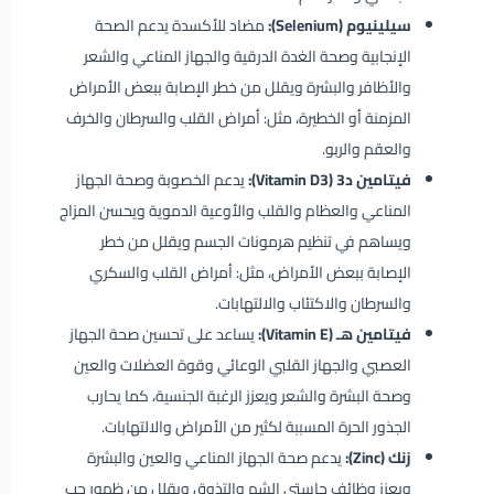
سيلينيوم (Selenium):
مضاد للأكسدة يدعم الصحة
الإنجابية وصحة الغدة الدرقية والجهاز المناعي والشعر
والأظافر والبشرة ويقلل من خطر الإصابة ببعض الأمراض
المزمنة أو الخطيرة، مثل: أمراض القلب والسرطان والخرف
والعقم والربو.
فيتامين د3 (Vitamin D3):
يدعم الخصوبة وصحة الجهاز
المناعي والعظام والقلب والأوعية الدموية ويحسن المزاج
ويساهم في تنظيم هرمونات الجسم ويقلل من خطر
الإصابة ببعض الأمراض، مثل: أمراض القلب والسكري
والسرطان والاكتئاب والالتهابات.
فيتامين هـ (Vitamin E):
يساعد على تحسين صحة الجهاز
العصبي والجهاز القلبي الوعائي وقوة العضلات والعين
وصحة البشرة والشعر ويعزز الرغبة الجنسية، كما يحارب
الجذور الحرة المسببة لكثير من الأمراض والالتهابات.
زنك (Zinc):
يدعم صحة الجهاز المناعي والعين والبشرة
ويعزز وظائف حاستي الشم والتذوق ويقلل من ظهور حب