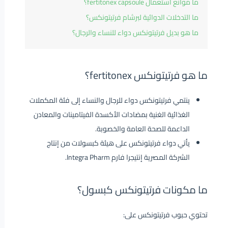
ما موانع استعمال fertitonex capsoule؟
ما التدخلات الدوائية لبرشام فرتيتونكس؟
ما هو بديل فرتيتونكس دواء للنساء والرجال؟
ما هو فرتيتونكس fertitonex؟
ينتمي فرتيتونكس دواء للرجال والنساء إلى فئة المكملات
الغذائية الغنية بمضادات الأكسدة الفيتامينات والمعادن
الداعمة للصحة العامة والخصوبة.
يأتي دواء فرتيتونكس على هيئة كبسولات من إنتاج
الشركة المصرية إنتيجرا فارم Integra Pharm.
ما مكونات فرتيتونكس كبسول؟
تحتوي حبوب فرتيتونكس على: