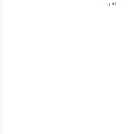
— إعلان —