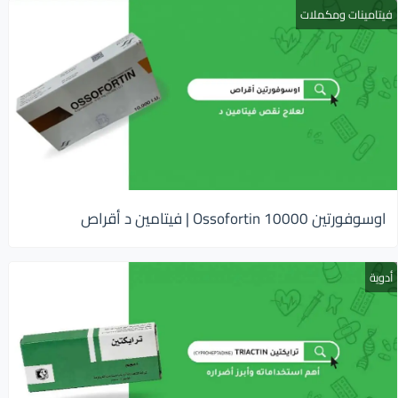
فيتامينات ومكملات
اوسوفورتين 10000 Ossofortin | فيتامين د أقراص
أدوية