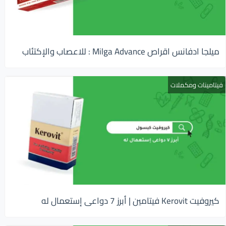
ميلجا ادفانس اقراص Milga Advance : للاعصاب والإكتئاب
فيتامينات ومكملات
كيروفيت Kerovit فيتامين | أبرز 7 دواعى إستعمال له