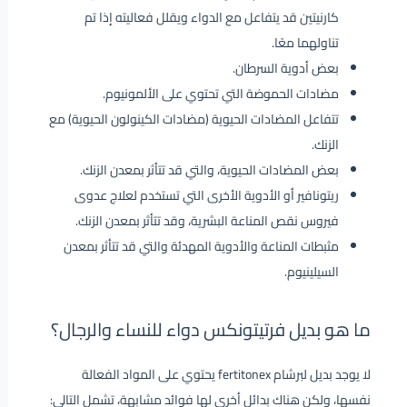
كارنيتين قد يتفاعل مع الدواء ويقلل فعاليته إذا تم
تناولهما معًا.
بعض أدوية السرطان.
مضادات الحموضة التي تحتوي على الألمونيوم.
تتفاعل المضادات الحيوية (مضادات الكينولون الحيوية) مع
الزنك.
بعض المضادات الحيوية، والتي قد تتأثر بمعدن الزنك.
ريتونافير أو الأدوية الأخرى التي تستخدم لعلاج عدوى
فيروس نقص المناعة البشرية، وقد تتأثر بمعدن الزنك.
مثبطات المناعة والأدوية المهدئة والتي قد تتأثر بمعدن
السيلينيوم.
ما هو بديل فرتيتونكس دواء للنساء والرجال؟
لا يوجد بديل لبرشام fertitonex يحتوي على المواد الفعالة
نفسها، ولكن هناك بدائل أخرى لها فوائد مشابهة، تشمل التالي: