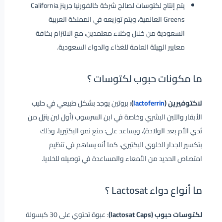
يتم إنتاج لكتوسات لصالح شركة كالفورنيا جرينز California
Greens العالمية، ويتم توزيعه في المملكة العربية
السعودية من خلال وكلاء معتمدين، مع الالتزام بكافة
معايير الهيئة العامة للغذاء والدواء السعودية.
ما مكونات حبوب لكتوسات ؟
لاكتوفيرين (
lactoferrin
):
بروتين يوجد بشكل طبيعي في حليب
الأبقار واللبن البشري وخاصة في ابن السرسوب (أول لبن ينزل من
ثدي الأم بعد الولادة)، ويساعد على: منع نمو البكتيريا، وذلك
بتكسير الجدار الخلوي البكتيري، كما أنه يساهم في تنظيم
امتصاص الحديد من الأمعاء والمساعدة في توصيله للخلايا.
ما أنواع دواء Lactosat ؟
لكتوسات حبوب (lactosat Caps)
: عبوة تحتوي على 30 كبسولة