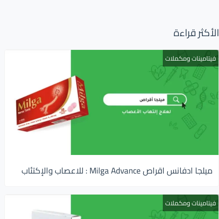
الأكثر قراءة
فيتامينات ومكملات
ميلجا ادفانس اقراص Milga Advance : للاعصاب والإكتئاب
فيتامينات ومكملات