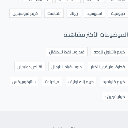
ديبوفيت
اسبوسيد
زيرتك
تلفاست
كريم فيوسيدين
الموضوعات الأكثر مشاهدة
كريم بانثينول للوجه
فيدروب نقط للاطفال
قطرة أوتريفين للكبار
حبوب فياجرا للرجال
اقراص دوليبران
كريم كارباميد
كريم زنك اوليف
فياجرا ٥٠
ستاركوبريكس
كولوفيرين د