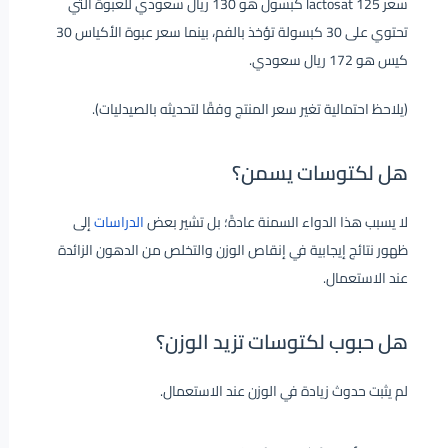
سعر lactosat 125 كبسول هو 130 ريال سعودي للعبوة التي
تحتوي على 30 كبسولة تؤخذ بالفم، بينما سعر عبوة الأكياس 30
كيس هو 172 ريال سعودي.
(يلاحظ احتمالية تغير سعر المنتج وفقًا لتحديثه بالصيدليات).
هل لكتوسات يسمن؟
لا يسبب هذا الدواء السمنة عادةً؛ بل تشير بعض
الدراسا
ت
إلى
ظهور نتائج إيجابية في إنقاص الوزن والتخلص من الدهون الزائدة
عند الاستعمال.
هل حبوب لكتوسات تزيد الوزن؟
لم يثبت حدوث زيادة في الوزن عند الاستعمال.