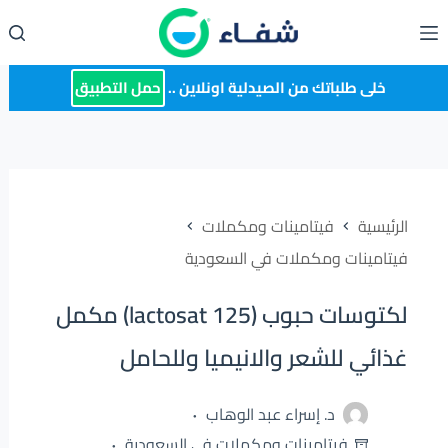
لتجاوز
لى
لمحتوى
خلى طلباتك من الصيدلية اونلاين ..
حمل التطبيق
الرئيسية
فيتامينات ومكملات
فيتامينات ومكملات في السعودية
لكتوسات حبوب (lactosat 125) مكمل
غذائي للشعر والانيميا وللحامل
د. إسراء عبد الوهاب
فيتامينات ومكملات في السعودية