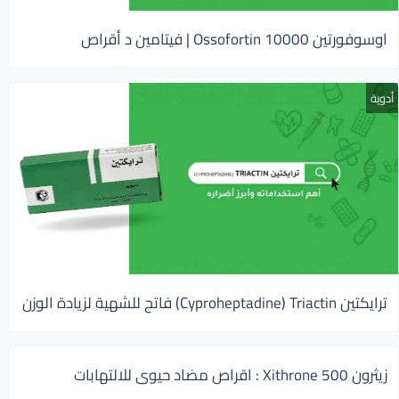
اوسوفورتين 10000 Ossofortin | فيتامين د أقراص
أدوية
ترايكتين Cyproheptadine) Triactin) فاتح للشهية لزيادة الوزن
زيثرون 500 Xithrone : اقراص مضاد حيوى للالتهابات