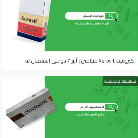
كيروفيت Kerovit فيتامين | أبرز 7 دواعى إستعمال له
فيتامينات ومكملات