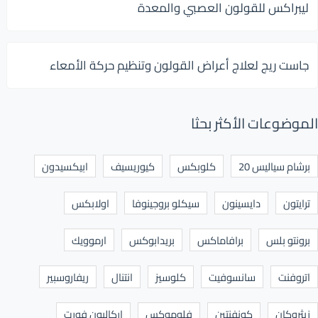
ليبراكس للقولون العصبي والمعدة
جاست ريج لعلاج أعراض القولون وتنظيم حركة الأمعاء
الموضوعات الأكثر بحثا
برشام سياليس 20
كلوبكس
كيوريسيف
ابيكسيدون
ترايتون
دايسينون
سيكلو بروجينوفا
اولابكس
برونتو بلس
برافاماكس
بريدابوكس
ارموويك
اتروفنت
سانسوفيت
كلوسيز
انتنال
ريفاروسبير
زيثروكان
كونفنتين
فلوموكس
اركاليون فورت