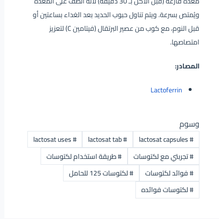
معدة فارغة (قبل الأكل بـ 30 دقيقة) لأنه ألطف على المعدة
ويُمتص بسرعة. ويتم تناول حبوب الحديد بعد الغداء بساعتين أو
قبل النوم، مع كوب من عصير البرتقال (فيتامين C) لتعزيز
امتصاصها.
المصادر:
Lactoferrin
وسوم
lactosat uses
#
lactosat tab
#
lactosat capsules
#
#
تجربتي مع لكتوسات
#
طريقة استخدام لكتوسات
#
فوائد لكتوسات
#
لكتوسات 125 للحامل
#
لكتوسات فوائده