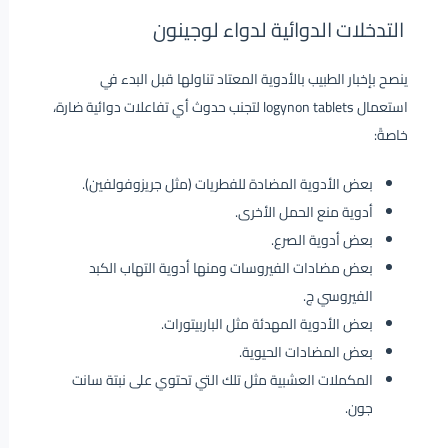
التدخلات الدوائية لدواء لوجينون
ينصح بإخبار الطبيب بالأدوية المعتاد تناولها قبل البدء في
استعمال logynon tablets لتجنب حدوث أي تفاعلات دوائية ضارة،
خاصةً:
بعض الأدوية المضادة للفطريات (مثل جريزوفولفين).
أدوية منع الحمل الأخرى.
بعض أدوية الصرع.
بعض مضادات الفيروسات ومنها أدوية التهاب الكبد
الفيروسي ج.
بعض الأدوية المهدئة مثل الباربيتورات.
بعض المضادات الحيوية.
المكملات العشبية مثل تلك التي تحتوي على نبتة سانت
جون.