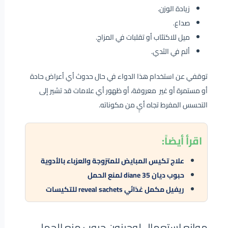
زيادة الوزن.
صداع.
ميل للاكتئاب أو تقلبات في المزاج.
ألم في الثدي.
توقفي عن استخدام هذا الدواء في حال حدوث أي أعراض حادة
أو مستمرة أو غير معروفة، أو ظهور أي علامات قد تشير إلى
التحسس المفرط تجاه أيٍ من مكوناته.
اقرأ
أيضاً:
علاج تكيس المبايض للمتزوجة والعزباء بالأدوية
حبوب ديان diane 35 لمنع الحمل
ريفيل مكمل غذائي reveal sachets للتكيسات
موانع استعمال لوجينون حبوب منع الحمل