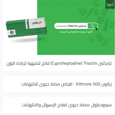
أدوية
ترايكتين Cyproheptadine) Triactin) فاتح للشهية لزيادة الوزن
زيثرون 500 Xithrone : اقراص مضاد حيوى للالتهابات
سيبروديازول :مضاد حيوى لعلاج الإسهال والالتهابات