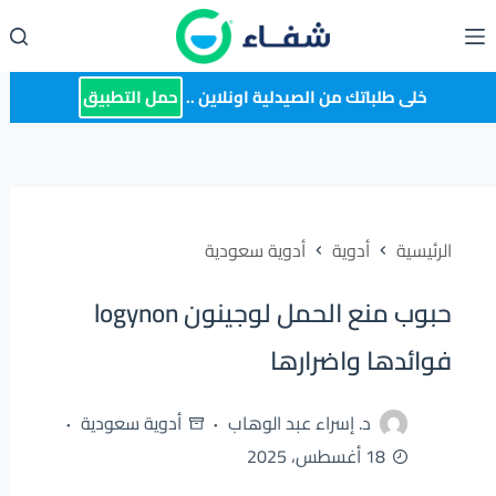
لتجاوز
لى
لمحتوى
خلى طلباتك من الصيدلية اونلاين ..
حمل التطبيق
الرئيسية
أدوية
أدوية سعودية
حبوب منع الحمل لوجينون logynon
فوائدها واضرارها
د. إسراء عبد الوهاب
أدوية سعودية
18 أغسطس، 2025