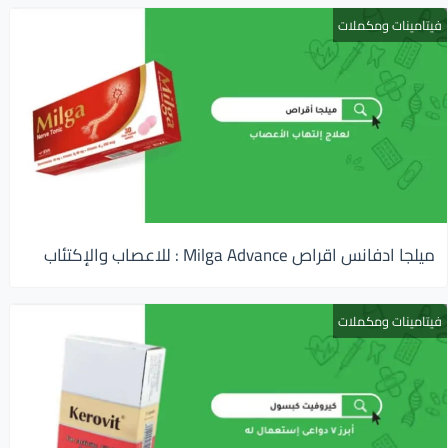
فيتامينات ومكملات
ميلجا ادفانس اقراص Milga Advance : للاعصاب والإكتئاب
فيتامينات ومكملات