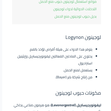
موانع استعمال لوجينون حبوب منع الحمل
التدخلات الدوائية لدواء لوجينون
بديل حبوب لوجينون منع الحمل
لوجينون Logynon
يتوفر هذا الدواء على هيئة أقراص تؤخذ بالفم.
يحتوي على المادتين الفعالتين ليفونورجيستريل وإيثينيل
استراديول.
يستعمل لمنع الحمل.
من إنتاج شركة باير (Bayer).
مكونات حبوب لوجينون
ليفونورجيستريل (Levonorgestrel):
هو هرمون صناعي يحاكي