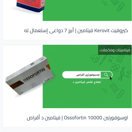
كيروفيت Kerovit فيتامين | أبرز 7 دواعى إستعمال له
فيتامينات ومكملات
اوسوفورتين 10000 Ossofortin | فيتامين د أقراص