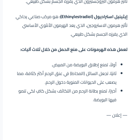
تأثير هرمون البروجستيرون الذي يفرزه الجسم بشكل طبيعي.
إيثينيل استراديول (Ethinylestradiol):
هو مركب صناعي يحاكي
تأثير هرمون الاستروجين، الذي يعد الهرمون الأنثوي الأساسي
الذي يفرزه الجسم بشكل طبيعي.
تعمل هذه الهرمونات على منع الحمل من خلال ثلاث آليات:
أولاً، تمنع إطلاق البويضة من المبيض.
ثانيًا، تجعل السائل (المخاط) في عنق الرحم أكثر كثافة، مما
يصعب على الحيوانات المنوية دخول الرحم.
أخيرًا، تمنع بطانة الرحم من التكاثف بشكل كافٍ لكي تنمو
فيها البويضة.
— إعلان —