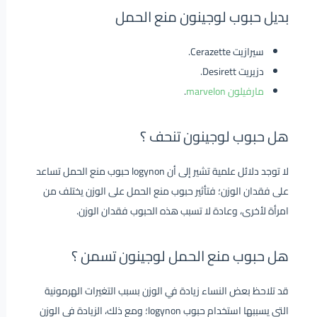
بديل حبوب لوجينون منع الحمل
سيرازيت Cerazette.
دزيريت Desirett.
مارفيلون marvelon
.
هل حبوب لوجينون تنحف ؟
لا توجد دلائل علمية تشير إلى أن logynon حبوب منع الحمل تساعد
على فقدان الوزن؛ فتأثير حبوب منع الحمل على الوزن يختلف من
امرأة لأخرى، وعادة لا تسبب هذه الحبوب فقدان الوزن.
هل حبوب منع الحمل لوجينون تسمن ؟
قد تلاحظ بعض النساء زيادة في الوزن بسبب التغيرات الهرمونية
التي يسببها استخدام حبوب logynon؛ ومع ذلك، الزيادة في الوزن