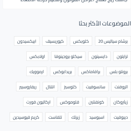
الموضوعات الأكثر بحثا
برشام سياليس 20
كلوبكس
كيوريسيف
ابيكسيدون
ترايتون
دايسينون
سيكلو بروجينوفا
اولابكس
برونتو بلس
برافاماكس
بريدابوكس
ارموويك
اتروفنت
سانسوفيت
كلوسيز
انتنال
ريفاروسبير
زيثروكان
كونفنتين
فلوموكس
اركاليون فورت
ديبوفيت
اسبوسيد
زيرتك
تلفاست
كريم فيوسيدين