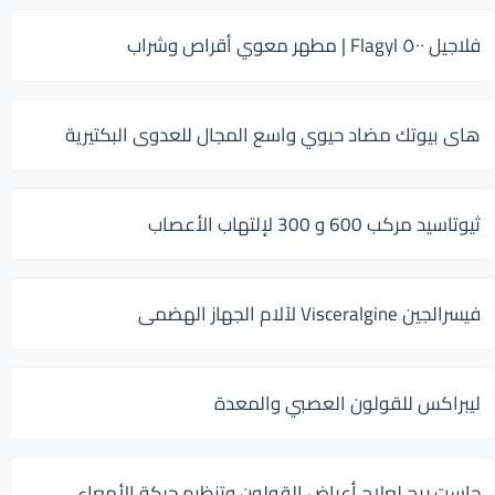
فلاجيل ٥٠٠ Flagyl | مطهر معوي أقراص وشراب
هاى بيوتك مضاد حيوي واسع المجال للعدوى البكتيرية
ثيوتاسيد مركب 600 و 300 لإلتهاب الأعصاب
فيسرالجين Visceralgine لآلام الجهاز الهضمى
ليبراكس للقولون العصبي والمعدة
جاست ريج لعلاج أعراض القولون وتنظيم حركة الأمعاء