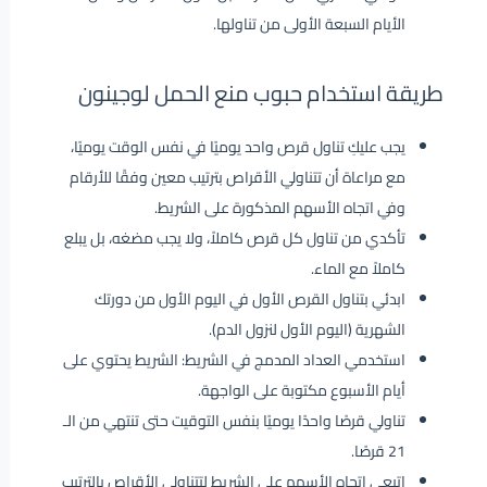
الأيام السبعة الأولى من تناولها.
طريقة استخدام حبوب منع الحمل لوجينون
يجب عليكِ تناول قرص واحد يوميًا في نفس الوقت يوميًا،
مع مراعاة أن تتناولي الأقراص بترتيب معين وفقًا للأرقام
وفي اتجاه الأسهم المذكورة على الشريط.
تأكدي من تناول كل قرص كاملاً، ولا يجب مضغه، بل يبلع
كاملاً مع الماء.
ابدئي بتناول القرص الأول في اليوم الأول من دورتك
الشهرية (اليوم الأول لنزول الدم).
استخدمي العداد المدمج في الشريط: الشريط يحتوي على
أيام الأسبوع مكتوبة على الواجهة.
تناولي قرصًا واحدًا يوميًا بنفس التوقيت حتى تنتهي من الـ
21 قرصًا.
اتبعي اتجاه الأسهم على الشريط لتتناولي الأقراص بالترتيب