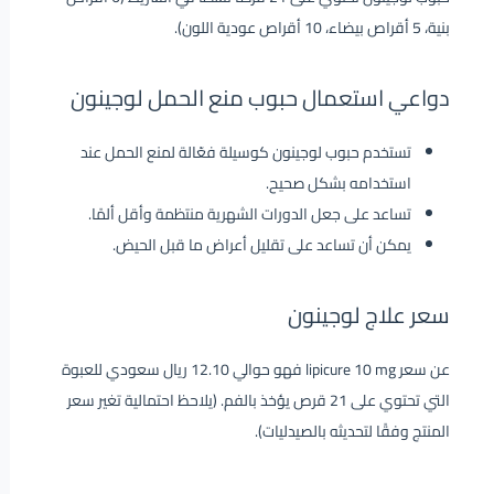
بنية، 5 أقراص بيضاء، 10 أقراص عودية اللون).
دواعي استعمال حبوب منع الحمل لوجينون
تستخدم حبوب لوجينون كوسيلة فعّالة لمنع الحمل عند
استخدامه بشكل صحيح.
تساعد على جعل الدورات الشهرية منتظمة وأقل ألمًا.
يمكن أن تساعد على تقليل أعراض ما قبل الحيض.
سعر علاج لوجينون
عن سعر lipicure 10 mg فهو حوالي 12.10 ريال سعودي للعبوة
التي تحتوي على 21 قرص يؤخذ بالفم. (يلاحظ احتمالية تغير سعر
المنتج وفقًا لتحديثه بالصيدليات).