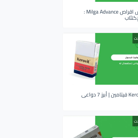
ميلجا ادفانس اقراص Milga Advance :
كتئاب
ات
كيروفيت Kerovit فيتامين | أبرز 7 دواعى
ات