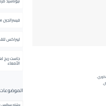
ثيوتاسيد مركب 600 و 300 لإلتهاب
فيسرالجين Visceralgine لآلام الجهاز الهضمى
ليبراكس للق
جاست ريج لع
الأمعاء
ل.
الموضوعات ال
برشام سياليس 20