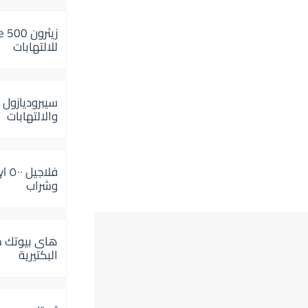
للالتهابات
سيبروديازول 
والالتهابات
وشراب
هاى بيوتك م
البكتيرية