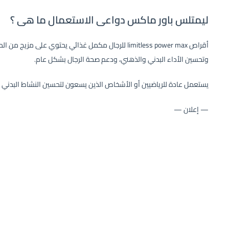
ليمتلس باور ماكس دواعى الاستعمال ما هى ؟
أقراص limitless power max للرجال مكمل غذائي يحتوي على
وتحسين الأداء البدني والذهني، ودعم صحة الرجال بشكل عام.
يستعمل عادة للرياضيين أو الأشخاص الذين يسعون لتحسين النشاط البدني وا
— إعلان —