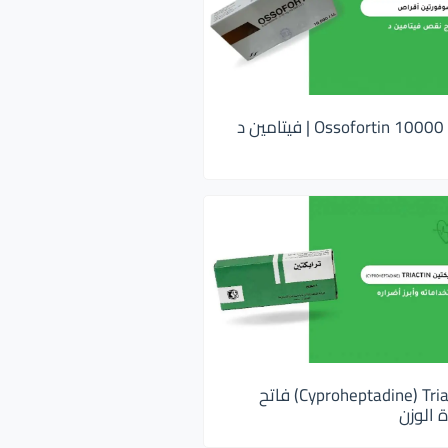
اوسوفورتين 10000 Ossofortin | فيتامين د
ترايكتين Cyproheptadine) Triactin) فاتح
 الوزن