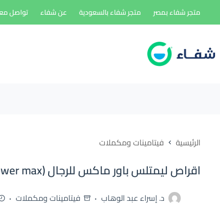
لتجاوز
متجر شفاء بمصر
متجر شفاء بالسعودية
عن شفاء
تواصل معن
لى
لمحتوى
الرئيسية
فيتامينات ومكملات
اقراص ليمتلس باور ماكس للرجال (limitless power max)
د. إسراء عبد الوهاب
فيتامينات ومكملات