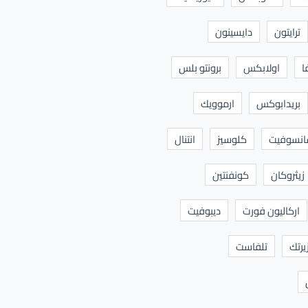
ترايتون
دايسينون
ا
اولابكس
برونتو بلس
بريدابوكس
ارموويك
نسوفيت
كلوسيز
انتنال
زيثروكان
كونفنتين
اركاليون فورت
ديبوفيت
يرتك
تلفاست