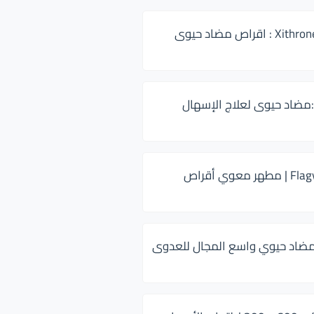
زيثرون 500 Xithrone : اقراص مضاد حيوى
:مضاد حيوى لعلاج الإسهال
فلاجيل ٥٠٠ Flagyl | مطهر معوي أقراص
ضاد حيوي واسع المجال للعدوى