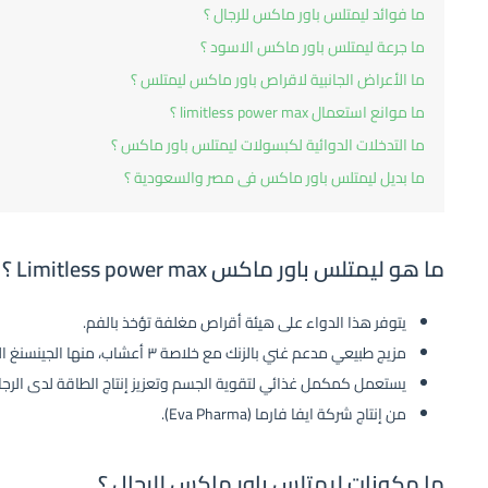
ما فوائد ليمتلس باور ماكس للرجال ؟
ما جرعة ليمتلس باور ماكس الاسود ؟
ما الأعراض الجانبية لاقراص باور ماكس ليمتلس ؟
ما موانع استعمال limitless power max ؟
ما التدخلات الدوائية لكبسولات ليمتلس باور ماكس ؟
ما بديل ليمتلس باور ماكس فى مصر والسعودية ؟
ما هو ليمتلس باور ماكس Limitless power max ؟
يتوفر هذا الدواء على هيئة أقراص مغلفة تؤخذ بالفم.
مزيج طبيعي مدعم غني بالزنك مع خلاصة ٣ أعشاب، منها الجينسنغ الكوري.
يستعمل كمكمل غذائي لتقوية الجسم وتعزيز إنتاج الطاقة لدى الرجا
من إنتاج شركة ايفا فارما (Eva Pharma).
ما مكونات ليمتلس باور ماكس للرجال ؟