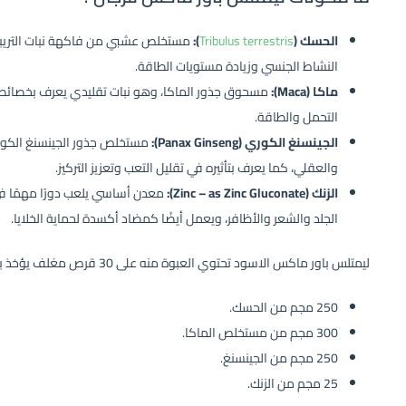
الحسك (
Tribulus terrestris
):
مستخلص عشبي من فاكهة نبات التريبول
النشاط الجنسي وزيادة مستويات الطاقة.
ماكا (Maca):
مسحوق جذور الماكا، وهو نبات تقليدي يعرف بخصائصه ف
التحمل والطاقة.
الجينسنغ الكوري (Panax Ginseng):
مستخلص جذور الجينسنغ الكوري
والعقلي، كما يعرف بتأثيره في تقليل التعب وتعزيز التركيز.
الزنك (Zinc – as Zinc Gluconate):
معدن أساسي يلعب دورًا مهمًا في 
الجلد والشعر والأظافر، ويعمل أيضًا كمضاد أكسدة لحماية الخلايا.
ليمتلس باور ماكس الاسود تحتوي العبوة منه على 30 قرص مغلف يؤخذ بالفم بتركيزات المواد الفعالة كما يلي:
250 مجم من الحسك.
300 مجم من مستخلص الماكا.
250 مجم من الجينسنغ.
25 مجم من الزنك.