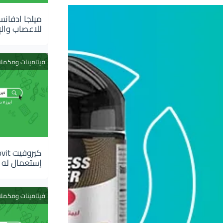
للاعصاب والإ
فيتامينات ومكمل
إستعمال له
فيتامينات ومكمل