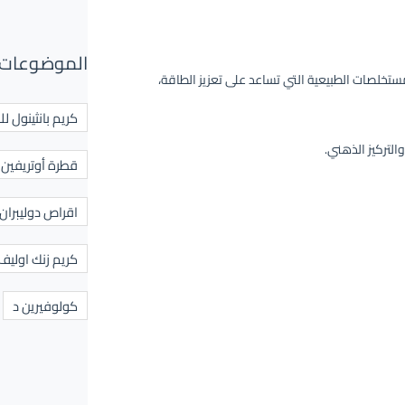
الموضوعات 
 مزيج من المستخلصات الطبيعية التي تساعد على تعزيز الطاقة،
كريم بانثينول لل
لتركيز الذهني.
قطرة أوتريفين ل
اقراص دوليبران
كريم زنك اوليف
كولوفيرين د